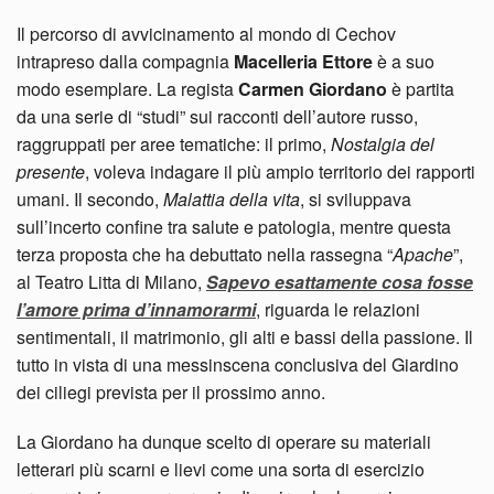
Il percorso di avvicinamento al mondo di Cechov
intrapreso dalla compagnia
Macelleria Ettore
è a suo
modo esemplare. La regista
Carmen Giordano
è partita
da una serie di “studi” sui racconti dell’autore russo,
raggruppati per aree tematiche: il primo,
Nostalgia del
presente
, voleva indagare il più ampio territorio dei rapporti
umani. Il secondo,
Malattia della vita
, si sviluppava
sull’incerto confine tra salute e patologia, mentre questa
terza proposta che ha debuttato nella rassegna “
Apache
”,
al Teatro Litta di Milano,
Sapevo esattamente cosa fosse
l’amore prima d’innamorarmi
, riguarda le relazioni
sentimentali, il matrimonio, gli alti e bassi della passione. Il
tutto in vista di una messinscena conclusiva del Giardino
dei ciliegi prevista per il prossimo anno.
La Giordano ha dunque scelto di operare su materiali
letterari più scarni e lievi come una sorta di esercizio