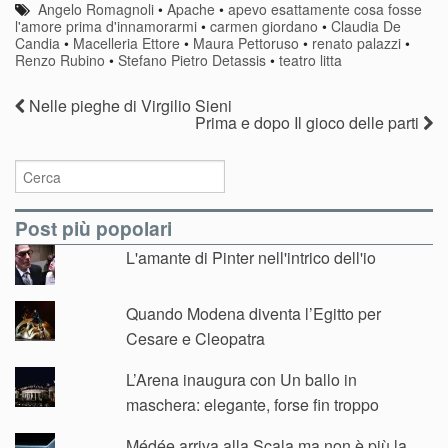
Angelo Romagnoli
•
Apache
•
apevo esattamente cosa fosse
l'amore prima d'innamorarmi
•
carmen giordano
•
Claudia De
Candia
•
Macelleria Ettore
•
Maura Pettoruso
•
renato palazzi
•
Renzo Rubino
•
Stefano Pietro Detassis
•
teatro litta
Nelle pieghe di Virgilio Sieni
Prima e dopo Il gioco delle parti
Post più popolari
L'amante di Pinter nell'intrico dell'io
Quando Modena diventa l’Egitto per
Cesare e Cleopatra
L’Arena inaugura con Un ballo in
maschera: elegante, forse fin troppo
Médée arriva alla Scala ma non è più la