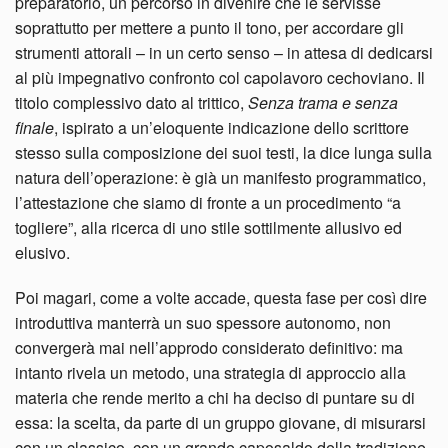
preparatorio, un percorso in divenire che le servisse
soprattutto per mettere a punto il tono, per accordare gli
strumenti attorali – in un certo senso – in attesa di dedicarsi
al più impegnativo confronto col capolavoro cechoviano. Il
titolo complessivo dato al trittico,
Senza trama e senza
finale
, ispirato a un’eloquente indicazione dello scrittore
stesso sulla composizione dei suoi testi, la dice lunga sulla
natura dell’operazione: è già un manifesto programmatico,
l’attestazione che siamo di fronte a un procedimento “a
togliere”, alla ricerca di uno stile sottilmente allusivo ed
elusivo.
Poi magari, come a volte accade, questa fase per così dire
introduttiva manterrà un suo spessore autonomo, non
convergerà mai nell’approdo considerato definitivo: ma
intanto rivela un metodo, una strategia di approccio alla
materia che rende merito a chi ha deciso di puntare su di
essa: la scelta, da parte di un gruppo giovane, di misurarsi
con un classico, con un grande caposaldo della tradizione