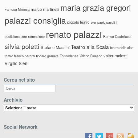
maria grazia gregori
marco martinelli
Famosa Mimosa
palazzi consiglia
piccolo teatro
pier paolo pasolini
renato palazzi
recensione
Romeo Castellucci
quotidiana.com
silvia poletti
Teatro alla Scala
Stefano Massini
teatro delle albe
valter malosti
teatro franco parenti
tindaro granata
Torinodanza
Valerio Binasco
Virgilio Sieni
Cerca nel sito
Archivio
Archivio
Social Network