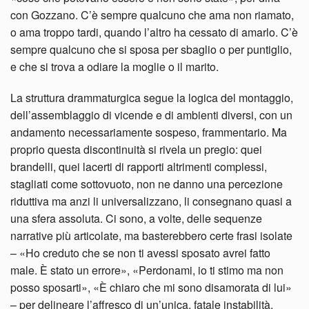
con Gozzano. C’è sempre qualcuno che ama non riamato,
o ama troppo tardi, quando l’altro ha cessato di amarlo. C’è
sempre qualcuno che si sposa per sbaglio o per puntiglio,
e che si trova a odiare la moglie o il marito.
La struttura drammaturgica segue la logica del montaggio,
dell’assemblaggio di vicende e di ambienti diversi, con un
andamento necessariamente sospeso, frammentario. Ma
proprio questa discontinuità si rivela un pregio: quei
brandelli, quei lacerti di rapporti altrimenti complessi,
stagliati come sottovuoto, non ne danno una percezione
riduttiva ma anzi li universalizzano, li consegnano quasi a
una sfera assoluta. Ci sono, a volte, delle sequenze
narrative più articolate, ma basterebbero certe frasi isolate
– «Ho creduto che se non ti avessi sposato avrei fatto
male. È stato un errore», «Perdonami, io ti stimo ma non
posso sposarti», «È chiaro che mi sono disamorata di lui»
– per delineare l’affresco di un’unica, fatale instabilità.