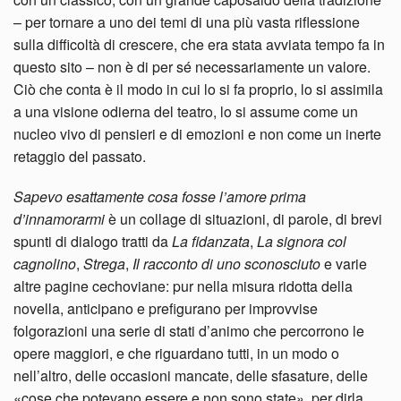
– per tornare a uno dei temi di una più vasta riflessione
sulla difficoltà di crescere, che era stata avviata tempo fa in
questo sito – non è di per sé necessariamente un valore.
Ciò che conta è il modo in cui lo si fa proprio, lo si assimila
a una visione odierna del teatro, lo si assume come un
nucleo vivo di pensieri e di emozioni e non come un inerte
retaggio del passato.
Sapevo esattamente cosa fosse l’amore prima
d’innamorarmi
è un collage di situazioni, di parole, di brevi
spunti di dialogo tratti da
La fidanzata
,
La signora col
cagnolino
,
Strega
,
Il racconto di uno sconosciuto
e varie
altre pagine cechoviane: pur nella misura ridotta della
novella, anticipano e prefigurano per improvvise
folgorazioni una serie di stati d’animo che percorrono le
opere maggiori, e che riguardano tutti, in un modo o
nell’altro, delle occasioni mancate, delle sfasature, delle
«cose che potevano essere e non sono state», per dirla