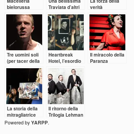
Macelleria
Una bellissima
La forza della
bielorussa
Traviata d’altri
verità
tempi
Tre uomini soli
Heartbreak
Il miracolo della
(per tacer della
Hotel, l’esordio
Paranza
gabbia)
di Snaporaz
La storia della
Il ritorno della
mitragliatrice
Trilogia Lehman
Powered by
YARPP
.