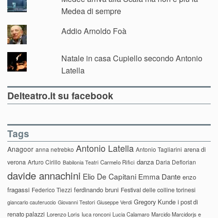
Medea di sempre
Addio Arnoldo Foà
Natale in casa Cupiello secondo Antonio
Latella
Delteatro.it su facebook
Tags
Antonio Latella
Anagoor
anna netrebko
Antonio Tagliarini
arena di
danza
verona
Arturo Cirillo
Daria Deflorian
Carmelo Rifici
Babilonia Teatri
davide annachini
Elio De Capitani
Emma Dante
enzo
fragassi
ferdinando bruni
Federico Tiezzi
Festival delle colline torinesi
Gregory Kunde
i post di
giancarlo cauteruccio
Giovanni Testori
Giuseppe Verdi
renato palazzi
Lorenzo Loris
luca ronconi
Lucia Calamaro
Marcido Marcidorjs e