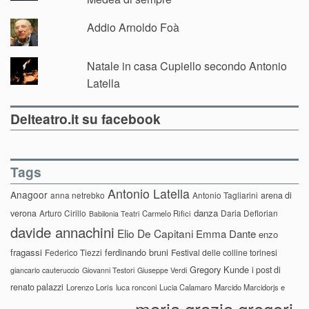
Addio Arnoldo Foà
Natale in casa Cupiello secondo Antonio
Latella
Delteatro.it su facebook
Tags
Antonio Latella
Anagoor
anna netrebko
Antonio Tagliarini
arena di
danza
verona
Arturo Cirillo
Daria Deflorian
Carmelo Rifici
Babilonia Teatri
davide annachini
Elio De Capitani
Emma Dante
enzo
fragassi
ferdinando bruni
Federico Tiezzi
Festival delle colline torinesi
Gregory Kunde
i post di
giancarlo cauteruccio
Giovanni Testori
Giuseppe Verdi
renato palazzi
Lorenzo Loris
luca ronconi
Lucia Calamaro
Marcido Marcidorjs e
maria grazia gregori