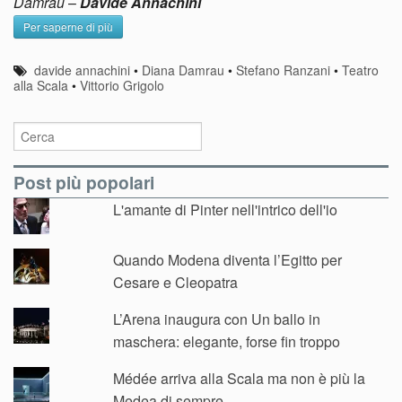
Damrau
–
Davide Annachini
Per saperne di più
davide annachini
•
Diana Damrau
•
Stefano Ranzani
•
Teatro
alla Scala
•
Vittorio Grigolo
Post più popolari
L'amante di Pinter nell'intrico dell'io
Quando Modena diventa l’Egitto per
Cesare e Cleopatra
L’Arena inaugura con Un ballo in
maschera: elegante, forse fin troppo
Médée arriva alla Scala ma non è più la
Medea di sempre