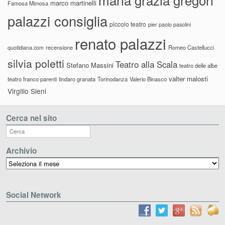
marco martinelli
Famosa Mimosa
palazzi consiglia
piccolo teatro
pier paolo pasolini
renato palazzi
recensione
Romeo Castellucci
quotidiana.com
silvia poletti
Teatro alla Scala
Stefano Massini
teatro delle albe
valter malosti
teatro franco parenti
tindaro granata
Torinodanza
Valerio Binasco
Virgilio Sieni
Cerca nel sito
Archivio
Archivio
Social Network