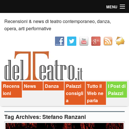
MENU
Home
Recensioni & news di teatro contemporaneo, danza,
opera, arti performative
Recensioni
Anticipazioni
News
Palazzi consiglia
Recens
News
Danza
Palazzi
Tutto il
I Post di
Video
ioni
consigli
Web ne
Palazzi
Chi siamo
a
parla
Contatti
Tag Archives:
Stefano Ranzani
dT in English