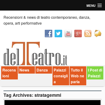
MENU
Home
Recensioni & news di teatro contemporaneo, danza,
opera, arti performative
Recensioni
Anticipazioni
News
Palazzi consiglia
Recens
News
Danza
Palazzi
Tutto il
I Post di
Video
ioni
consigli
Web ne
Palazzi
Chi siamo
a
parla
Contatti
Tag Archives:
stratagemmi
dT in English