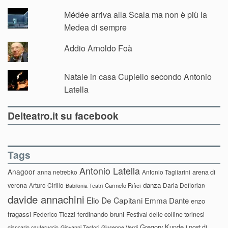
Médée arriva alla Scala ma non è più la
Medea di sempre
Addio Arnoldo Foà
Natale in casa Cupiello secondo Antonio
Latella
Delteatro.it su facebook
Tags
Antonio Latella
Anagoor
anna netrebko
Antonio Tagliarini
arena di
danza
verona
Arturo Cirillo
Daria Deflorian
Carmelo Rifici
Babilonia Teatri
davide annachini
Elio De Capitani
Emma Dante
enzo
fragassi
ferdinando bruni
Federico Tiezzi
Festival delle colline torinesi
Gregory Kunde
i post di
giancarlo cauteruccio
Giovanni Testori
Giuseppe Verdi