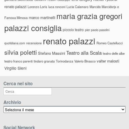
renato palazzi
Lorenzo Loris
luca ronconi
Lucia Calamaro
Marcido Marcidorjs e
maria grazia gregori
marco martinelli
Famosa Mimosa
palazzi consiglia
piccolo teatro
pier paolo pasolini
renato palazzi
recensione
Romeo Castellucci
quotidiana.com
silvia poletti
Teatro alla Scala
Stefano Massini
teatro delle albe
valter malosti
teatro franco parenti
tindaro granata
Torinodanza
Valerio Binasco
Virgilio Sieni
Cerca nel sito
Archivio
Archivio
Social Network