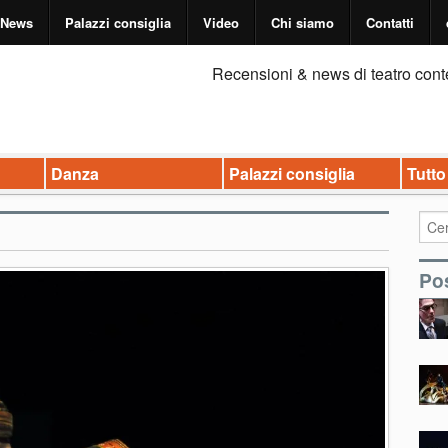
News
Palazzi consiglia
Video
Chi siamo
Contatti
Recensioni & news di teatro cont
Danza
Palazzi consiglia
Tutto
Pos