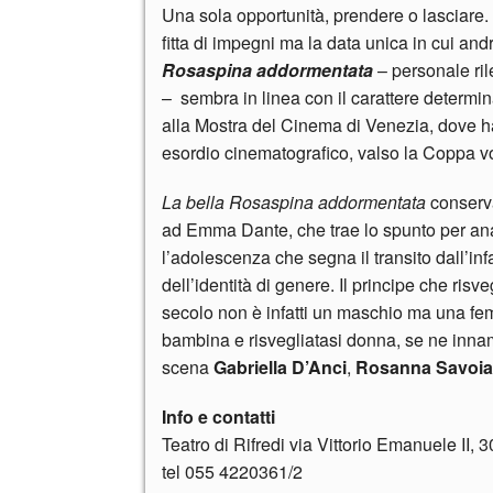
Una sola opportunità, prendere o lasciare.
fitta di impegni ma la data unica in cui and
Rosaspina addormentata
– personale ril
– sembra in linea con il carattere determi
alla Mostra del Cinema di Venezia, dove ha
esordio cinematografico, valso la Coppa vo
La bella Rosaspina addormentata
conserva
ad Emma Dante, che trae lo spunto per anal
l’adolescenza che segna il transito dall’infa
dell’identità di genere. Il principe che ri
secolo non è infatti un maschio ma una f
bambina e risvegliatasi donna, se ne innamo
scena
Gabriella D’Anci
,
Rosanna Savoia
Info e contatti
Teatro di Rifredi via Vittorio Emanuele II,
tel 055 4220361/2