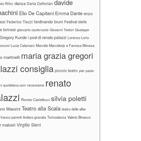
davide
danza
Daria Deflorian
lo Rifici
achini
Elio De Capitani
Emma Dante
enzo
ssi
ferdinando bruni
Federico Tiezzi
Festival delle
ne torinesi
giancarlo cauteruccio
Giovanni Testori
Giuseppe
Gregory Kunde
i post di renato palazzi
Lorenzo Loris
ronconi
Lucia Calamaro
Marcido Marcidorjs e Famosa Mimosa
maria grazia gregori
 martinelli
lazzi consiglia
piccolo teatro
pier paolo
renato
recensione
ni
quotidiana.com
lazzi
silvia poletti
Romeo Castellucci
Teatro alla Scala
ano Massini
teatro delle albe
 franco parenti
tindaro granata
Torinodanza
Valerio Binasco
Virgilio Sieni
r malosti