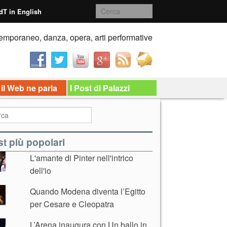
dT in English
emporaneo, danza, opera, arti performative
 il Web ne parla
I Post di Palazzi
t più popolari
L'amante di Pinter nell'intrico
dell'io
Quando Modena diventa l’Egitto
per Cesare e Cleopatra
L’Arena inaugura con Un ballo in