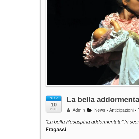
La bella addorment
NOV
10
Admin
News
•
Anticipazioni
•
2013
”La bella Rosaspina addormentata” in scen
Fragassi