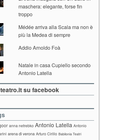
maschera: elegante, forse fin
troppo
Médée arriva alla Scala ma non è
più la Medea di sempre
Addio Arnoldo Foà
Natale in casa Cupiello secondo
Antonio Latella
teatro.it su facebook
gs
Antonio Latella
goor
anna netrebko
Antonio
arini
arena di verona
Arturo Cirillo
Babilonia Teatri