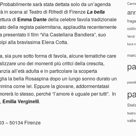
 Probabilmente sarà stata dettata solo da un’agenda
Carme
ann
rà in scena al Teatro di Rifredi di Firenze
La bella
ettura di
Emma Dante
della celebre favola tradizionale
fraga
nato della regista palermitana, applaudita recentemente
colli
 presentato il film “Via Castellana Bandiera”, suo
Verdi
lpi alla bravissima Elena Cotta.
luca 
, sia pure sotto forma di favola, alcune tematiche care
marco
izzare uno dei momenti più critici della crescita,
pa
nzia all’età adulta e in particolare la scoperta
sveglia la bella Rosaspina dopo un lungo sonno durato un
pasoli
emmina come lei. Eppure la giovane, addormentatasi
pa
rerà lo stesso, perché “l’amore è uguale per tutti”. In
,
Emilia Verginelli
.
Stef
teatro
valte
 303 – 50134 Firenze