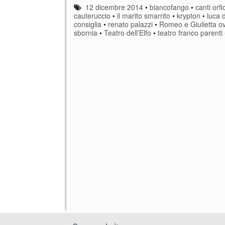
12 dicembre 2014
•
biancofango
•
canti orfic
cauteruccio
•
il marito smarrito
•
krypton
•
luca d
consiglia
•
renato palazzi
•
Romeo e Giulietta ov
sbornia
•
Teatro dell’Elfo
•
teatro franco parenti