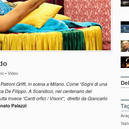
edo
tro
•
Video
Del
 Patroni Griffi, in scena a Milano. Come “Sogni di una
ca De Filippo. A Scandicci, nel centenario del
a invece “Canti orfici / Visoni”, diretto da Giancarlo
Ta
nato Palazzi
Ana
Tagli