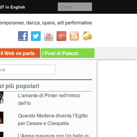
dT in English
emporaneo, danza, opera, arti performative
 il Web ne parla
I Post di Palazzi
t più popolari
L'amante di Pinter nell'intrico
dell'io
Quando Modena diventa l’Egitto
per Cesare e Cleopatra
L’Arena inaugura con Un ballo in