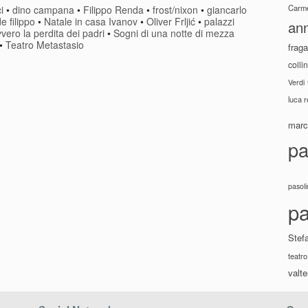
Carme
i
•
dino campana
•
Filippo Renda
•
frost/nixon
•
giancarlo
e filippo
•
Natale in casa Ivanov
•
Oliver Frljić
•
palazzi
ann
vero la perdita dei padri
•
Sogni di una notte di mezza
•
Teatro Metastasio
fraga
colli
Verdi
luca 
marco
pa
pasoli
pa
Stef
teatro
valte