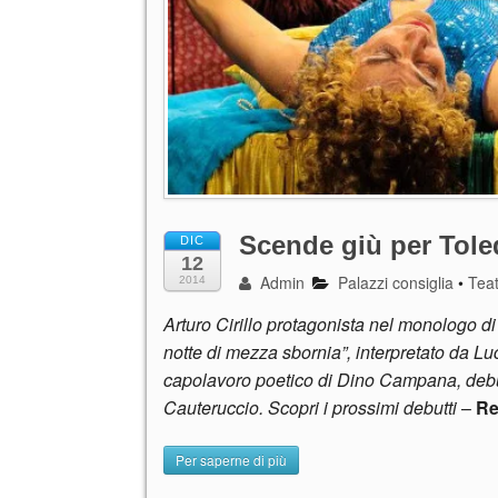
Scende giù per Tol
DIC
12
Admin
Palazzi consiglia
•
Tea
2014
Arturo Cirillo protagonista nel monologo di
notte di mezza sbornia”, interpretato da Lu
capolavoro poetico di Dino Campana, debutt
Cauteruccio. Scopri i prossimi debutti
–
Re
Per saperne di più