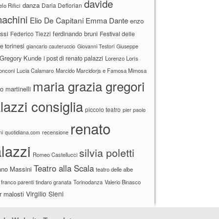
davide
danza
Daria Deflorian
lo Rifici
achini
Elio De Capitani
Emma Dante
enzo
ssi
ferdinando bruni
Federico Tiezzi
Festival delle
ne torinesi
giancarlo cauteruccio
Giovanni Testori
Giuseppe
Gregory Kunde
i post di renato palazzi
Lorenzo Loris
ronconi
Lucia Calamaro
Marcido Marcidorjs e Famosa Mimosa
maria grazia gregori
 martinelli
lazzi consiglia
piccolo teatro
pier paolo
renato
recensione
ni
quotidiana.com
lazzi
silvia poletti
Romeo Castellucci
Teatro alla Scala
ano Massini
teatro delle albe
 franco parenti
tindaro granata
Torinodanza
Valerio Binasco
Virgilio Sieni
r malosti