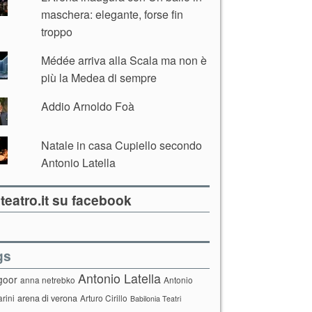
maschera: elegante, forse fin
troppo
Médée arriva alla Scala ma non è
più la Medea di sempre
Addio Arnoldo Foà
Natale in casa Cupiello secondo
Antonio Latella
teatro.it su facebook
gs
Antonio Latella
goor
anna netrebko
Antonio
arini
arena di verona
Arturo Cirillo
Babilonia Teatri