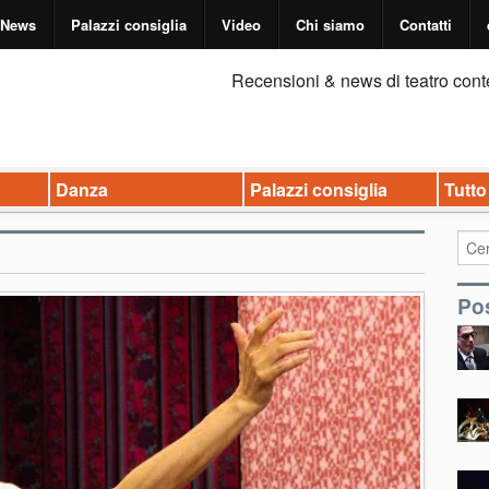
News
Palazzi consiglia
Video
Chi siamo
Contatti
Recensioni & news di teatro cont
Danza
Palazzi consiglia
Tutto
Pos