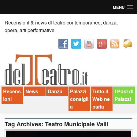
MENU
Home
Recensioni & news di teatro contemporaneo, danza,
opera, arti performative
Recensioni
Anticipazioni
News
Palazzi consiglia
Recens
News
Danza
Palazzi
Tutto il
I Post di
Video
ioni
consigli
Web ne
Palazzi
Chi siamo
a
parla
Contatti
Tag Archives:
Teatro Municipale Valli
dT in English