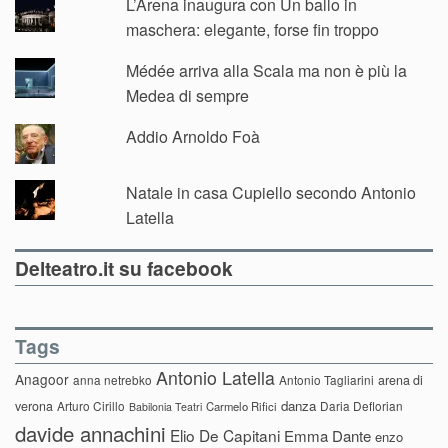
L’Arena inaugura con Un ballo in
maschera: elegante, forse fin troppo
Médée arriva alla Scala ma non è più la
Medea di sempre
Addio Arnoldo Foà
Natale in casa Cupiello secondo Antonio
Latella
Delteatro.it su facebook
Tags
Antonio Latella
Anagoor
anna netrebko
Antonio Tagliarini
arena di
danza
verona
Arturo Cirillo
Daria Deflorian
Carmelo Rifici
Babilonia Teatri
davide annachini
Elio De Capitani
Emma Dante
enzo