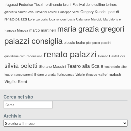
fragassi
ferdinando bruni
Federico Tiezzi
Festival delle colline torinesi
Gregory Kunde
i post di
giancarlo cauteruccio
Giovanni Testori
Giuseppe Verdi
renato palazzi
Lorenzo Loris
luca ronconi
Lucia Calamaro
Marcido Marcidorjs e
maria grazia gregori
marco martinelli
Famosa Mimosa
palazzi consiglia
piccolo teatro
pier paolo pasolini
renato palazzi
recensione
Romeo Castellucci
quotidiana.com
silvia poletti
Teatro alla Scala
Stefano Massini
teatro delle albe
valter malosti
teatro franco parenti
tindaro granata
Torinodanza
Valerio Binasco
Virgilio Sieni
Cerca nel sito
Archivio
Archivio