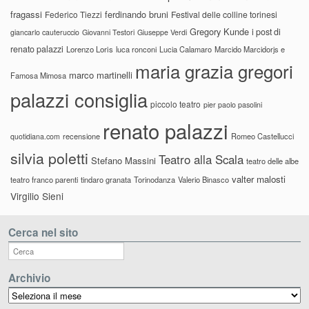
fragassi
ferdinando bruni
Federico Tiezzi
Festival delle colline torinesi
Gregory Kunde
i post di
giancarlo cauteruccio
Giovanni Testori
Giuseppe Verdi
renato palazzi
Lorenzo Loris
luca ronconi
Lucia Calamaro
Marcido Marcidorjs e
maria grazia gregori
marco martinelli
Famosa Mimosa
palazzi consiglia
piccolo teatro
pier paolo pasolini
renato palazzi
recensione
Romeo Castellucci
quotidiana.com
silvia poletti
Teatro alla Scala
Stefano Massini
teatro delle albe
valter malosti
teatro franco parenti
tindaro granata
Torinodanza
Valerio Binasco
Virgilio Sieni
Cerca nel sito
Archivio
Archivio