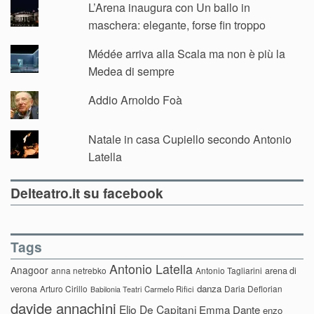
L’Arena inaugura con Un ballo in
maschera: elegante, forse fin troppo
Médée arriva alla Scala ma non è più la
Medea di sempre
Addio Arnoldo Foà
Natale in casa Cupiello secondo Antonio
Latella
Delteatro.it su facebook
Tags
Antonio Latella
Anagoor
anna netrebko
Antonio Tagliarini
arena di
danza
verona
Arturo Cirillo
Daria Deflorian
Carmelo Rifici
Babilonia Teatri
davide annachini
Elio De Capitani
Emma Dante
enzo