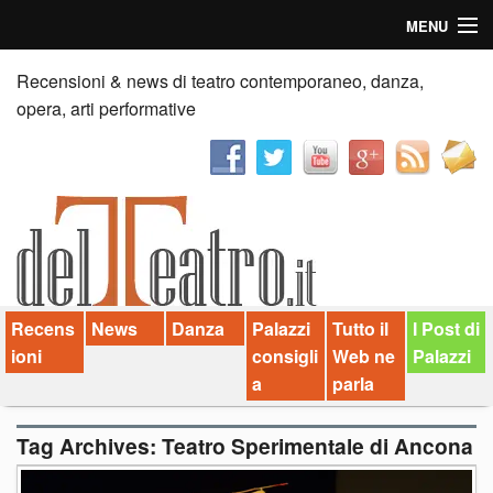
MENU
Home
Recensioni & news di teatro contemporaneo, danza,
opera, arti performative
Recensioni
Anticipazioni
News
Palazzi consiglia
Recens
News
Danza
Palazzi
Tutto il
I Post di
Video
ioni
consigli
Web ne
Palazzi
Chi siamo
a
parla
Contatti
Tag Archives:
Teatro Sperimentale di Ancona
dT in English