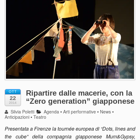
Ripartire dalle macerie, con la
OTT
22
“Zero generation” giapponese
2014
Silvia Poletti
Agenda
•
Arti performative
•
News
•
Anticipazioni
•
Teatro
Presentata a Firenze la tournée europea di “Dots, lines and
the cube” della compagnia giapponese Mum&Gypsy,