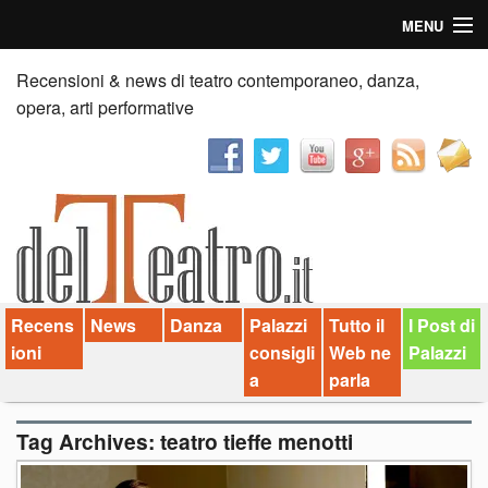
MENU
Home
Recensioni & news di teatro contemporaneo, danza,
opera, arti performative
Recensioni
Anticipazioni
News
Palazzi consiglia
Recens
News
Danza
Palazzi
Tutto il
I Post di
Video
ioni
consigli
Web ne
Palazzi
Chi siamo
a
parla
Contatti
Tag Archives:
teatro tieffe menotti
dT in English