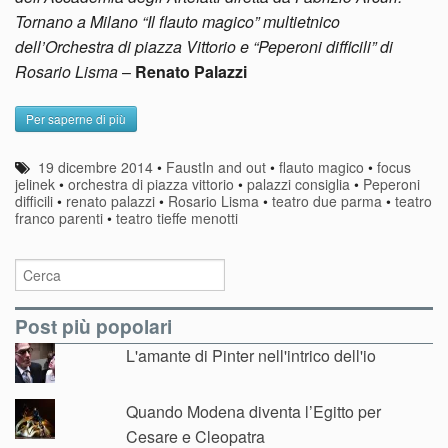
Tornano a Milano “Il flauto magico” multietnico
dell’Orchestra di piazza Vittorio e “Peperoni difficili” di
Rosario Lisma
–
Renato Palazzi
Per saperne di più
19 dicembre 2014
•
FaustIn and out
•
flauto magico
•
focus
jelinek
•
orchestra di piazza vittorio
•
palazzi consiglia
•
Peperoni
difficili
•
renato palazzi
•
Rosario Lisma
•
teatro due parma
•
teatro
franco parenti
•
teatro tieffe menotti
Post più popolari
L'amante di Pinter nell'intrico dell'io
Quando Modena diventa l’Egitto per
Cesare e Cleopatra