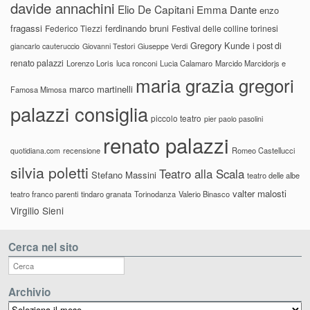
davide annachini
Elio De Capitani
Emma Dante
enzo
fragassi
ferdinando bruni
Federico Tiezzi
Festival delle colline torinesi
Gregory Kunde
i post di
giancarlo cauteruccio
Giovanni Testori
Giuseppe Verdi
renato palazzi
Lorenzo Loris
luca ronconi
Lucia Calamaro
Marcido Marcidorjs e
maria grazia gregori
marco martinelli
Famosa Mimosa
palazzi consiglia
piccolo teatro
pier paolo pasolini
renato palazzi
recensione
Romeo Castellucci
quotidiana.com
silvia poletti
Teatro alla Scala
Stefano Massini
teatro delle albe
valter malosti
teatro franco parenti
tindaro granata
Torinodanza
Valerio Binasco
Virgilio Sieni
Cerca nel sito
Archivio
Archivio