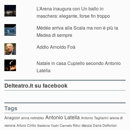
L’Arena inaugura con Un ballo in
maschera: elegante, forse fin troppo
Médée arriva alla Scala ma non è più la
Medea di sempre
Addio Arnoldo Foà
Natale in casa Cupiello secondo Antonio
Latella
Delteatro.it su facebook
Tags
Antonio Latella
Anagoor
anna netrebko
Antonio Tagliarini
arena di
danza
verona
Arturo Cirillo
Daria Deflorian
Carmelo Rifici
Babilonia Teatri