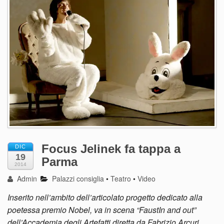
Focus Jelinek fa tappa a
DIC
19
Parma
2014
Admin
Palazzi consiglia
•
Teatro
•
Video
Inserito nell’ambito dell’articolato progetto dedicato alla
poetessa premio Nobel, va in scena “FaustIn and out”
dell’Accademia degli Artefatti diretta da Fabrizio Arcuri.