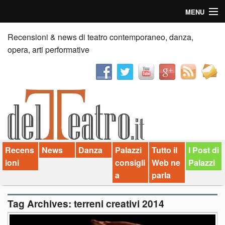
MENU
Home
Recensioni & news di teatro contemporaneo, danza,
opera, arti performative
Recensioni
Anticipazioni
News
Palazzi consiglia
Recens
News
Danza
Palazzi
Tutto il
I Post di
Video
ioni
consigli
Web ne
Palazzi
Chi siamo
a
parla
Contatti
Tag Archives:
terreni creativi 2014
dT in English