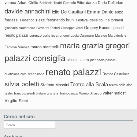
danza
verona
Arturo Cirillo
Daria Deflorian
Carmelo Rifici
Babilonia Teatri
davide annachini
Elio De Capitani
Emma Dante
enzo
fragassi
ferdinando bruni
Federico Tiezzi
Festival delle colline torinesi
Gregory Kunde
i post di
giancarlo cauteruccio
Giovanni Testori
Giuseppe Verdi
renato palazzi
Lorenzo Loris
luca ronconi
Lucia Calamaro
Marcido Marcidorjs e
maria grazia gregori
marco martinelli
Famosa Mimosa
palazzi consiglia
piccolo teatro
pier paolo pasolini
renato palazzi
recensione
Romeo Castellucci
quotidiana.com
silvia poletti
Teatro alla Scala
Stefano Massini
teatro delle albe
valter malosti
teatro franco parenti
tindaro granata
Torinodanza
Valerio Binasco
Virgilio Sieni
Cerca nel sito
Archivio