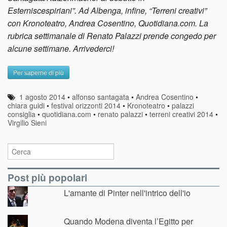
Esterniscespiriani”. Ad Albenga, infine, “Terreni creativi”
con Kronoteatro, Andrea Cosentino, Quotidiana.com. La
rubrica settimanale di Renato Palazzi prende congedo per
alcune settimane. Arrivederci!
Per saperne di più
1 agosto 2014
•
alfonso santagata
•
Andrea Cosentino
•
chiara guidi
•
festival orizzonti 2014
•
Kronoteatro
•
palazzi
consiglia
•
quotidiana.com
•
renato palazzi
•
terreni creativi 2014
•
Virgilio Sieni
Post più popolari
L'amante di Pinter nell'intrico dell'io
Quando Modena diventa l’Egitto per