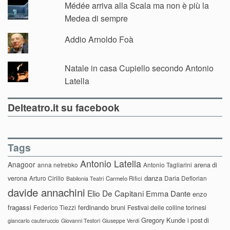
Médée arriva alla Scala ma non è più la
Medea di sempre
Addio Arnoldo Foà
Natale in casa Cupiello secondo Antonio
Latella
Delteatro.it su facebook
Tags
Antonio Latella
Anagoor
anna netrebko
Antonio Tagliarini
arena di
danza
verona
Arturo Cirillo
Daria Deflorian
Carmelo Rifici
Babilonia Teatri
davide annachini
Elio De Capitani
Emma Dante
enzo
fragassi
ferdinando bruni
Federico Tiezzi
Festival delle colline torinesi
Gregory Kunde
i post di
giancarlo cauteruccio
Giovanni Testori
Giuseppe Verdi