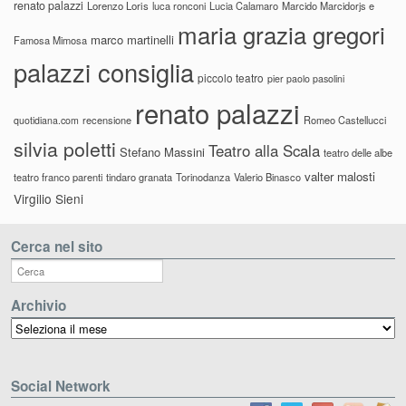
renato palazzi
Lorenzo Loris
luca ronconi
Lucia Calamaro
Marcido Marcidorjs e
maria grazia gregori
marco martinelli
Famosa Mimosa
palazzi consiglia
piccolo teatro
pier paolo pasolini
renato palazzi
recensione
Romeo Castellucci
quotidiana.com
silvia poletti
Teatro alla Scala
Stefano Massini
teatro delle albe
valter malosti
teatro franco parenti
tindaro granata
Torinodanza
Valerio Binasco
Virgilio Sieni
Cerca nel sito
Archivio
Archivio
Social Network