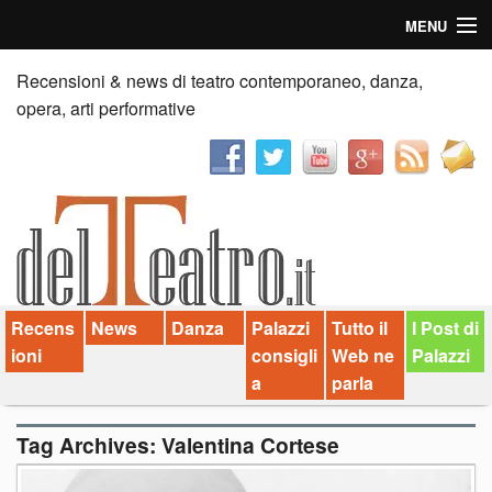
MENU
Home
Recensioni & news di teatro contemporaneo, danza,
opera, arti performative
Recensioni
Anticipazioni
News
Palazzi consiglia
Recens
News
Danza
Palazzi
Tutto il
I Post di
Video
ioni
consigli
Web ne
Palazzi
Chi siamo
a
parla
Contatti
Tag Archives:
Valentina Cortese
dT in English