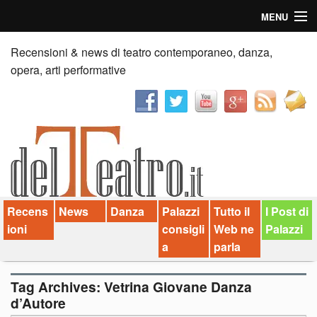
MENU
Home
Recensioni & news di teatro contemporaneo, danza,
opera, arti performative
Recensioni
Anticipazioni
News
Palazzi consiglia
Recens
News
Danza
Palazzi
Tutto il
I Post di
Video
ioni
consigli
Web ne
Palazzi
Chi siamo
a
parla
Contatti
Tag Archives:
Vetrina Giovane Danza
d’Autore
dT in English