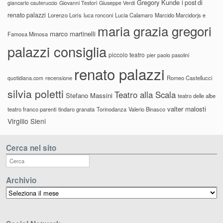
Gregory Kunde
i post di
giancarlo cauteruccio
Giovanni Testori
Giuseppe Verdi
renato palazzi
Lorenzo Loris
luca ronconi
Lucia Calamaro
Marcido Marcidorjs e
maria grazia gregori
marco martinelli
Famosa Mimosa
palazzi consiglia
piccolo teatro
pier paolo pasolini
renato palazzi
recensione
Romeo Castellucci
quotidiana.com
silvia poletti
Teatro alla Scala
Stefano Massini
teatro delle albe
valter malosti
teatro franco parenti
tindaro granata
Torinodanza
Valerio Binasco
Virgilio Sieni
Cerca nel sito
Archivio
Archivio