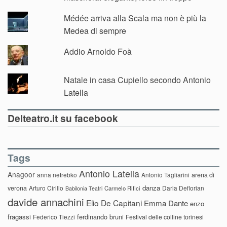
Médée arriva alla Scala ma non è più la
Medea di sempre
Addio Arnoldo Foà
Natale in casa Cupiello secondo Antonio
Latella
Delteatro.it su facebook
Tags
Antonio Latella
Anagoor
anna netrebko
Antonio Tagliarini
arena di
danza
verona
Arturo Cirillo
Daria Deflorian
Carmelo Rifici
Babilonia Teatri
davide annachini
Elio De Capitani
Emma Dante
enzo
fragassi
ferdinando bruni
Federico Tiezzi
Festival delle colline torinesi