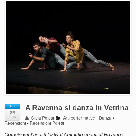
A Ravenna si danza in Vetrina
SET
29
Silvia Poletti
Arti performative
•
Danza
•
2016
Recensioni
•
Recensioni Poletti
Compie vent’anni il festival Ammutinamenti di Ravenna