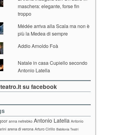
maschera: elegante, forse fin
troppo
Médée arriva alla Scala ma non è
più la Medea di sempre
Addio Arnoldo Foà
Natale in casa Cupiello secondo
Antonio Latella
teatro.it su facebook
gs
Antonio Latella
goor
anna netrebko
Antonio
arini
arena di verona
Arturo Cirillo
Babilonia Teatri