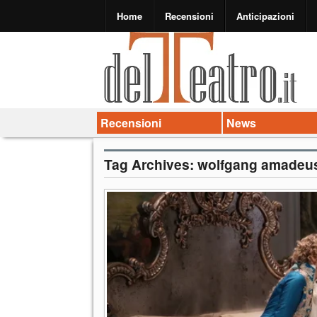
Home
Recensioni
Anticipazioni
Recensioni
News
Tag Archives:
wolfgang amadeu