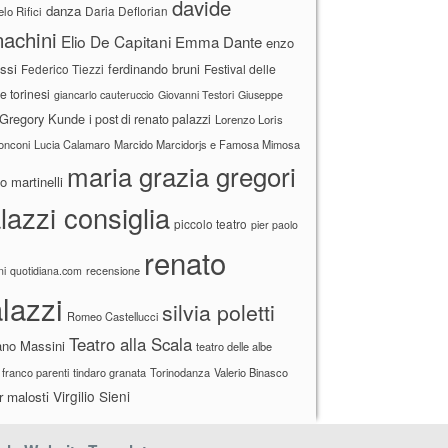
davide
danza
Daria Deflorian
lo Rifici
achini
Elio De Capitani
Emma Dante
enzo
ssi
ferdinando bruni
Federico Tiezzi
Festival delle
ne torinesi
giancarlo cauteruccio
Giovanni Testori
Giuseppe
Gregory Kunde
i post di renato palazzi
Lorenzo Loris
ronconi
Lucia Calamaro
Marcido Marcidorjs e Famosa Mimosa
maria grazia gregori
 martinelli
lazzi consiglia
piccolo teatro
pier paolo
renato
recensione
ni
quotidiana.com
lazzi
silvia poletti
Romeo Castellucci
Teatro alla Scala
ano Massini
teatro delle albe
 franco parenti
tindaro granata
Torinodanza
Valerio Binasco
Virgilio Sieni
r malosti