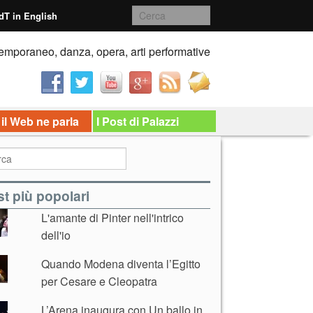
dT in English
emporaneo, danza, opera, arti performative
 il Web ne parla
I Post di Palazzi
t più popolari
L'amante di Pinter nell'intrico
dell'io
Quando Modena diventa l’Egitto
per Cesare e Cleopatra
L’Arena inaugura con Un ballo in