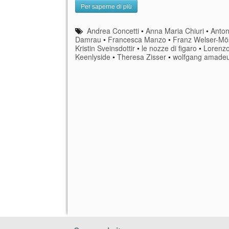
Per saperne di più
Andrea Concetti
•
Anna Maria Chiuri
•
Anto
Damrau
•
Francesca Manzo
•
Franz Welser-Mö
Kristin Sveinsdottir
•
le nozze di figaro
•
Lorenz
Keenlyside
•
Theresa Zisser
•
wolfgang amadeu