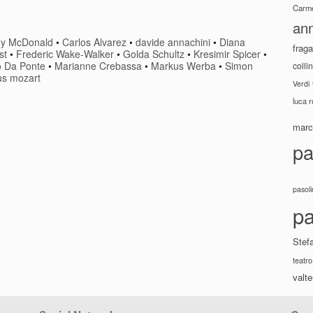
Carme
ann
ny McDonald
•
Carlos Alvarez
•
davide annachini
•
Diana
fraga
st
•
Frederic Wake-Walker
•
Golda Schultz
•
Kresimir Spicer
•
o Da Ponte
•
Marianne Crebassa
•
Markus Werba
•
Simon
colli
s mozart
Verdi
luca 
marco
pa
pasoli
pa
Stef
teatro
valte