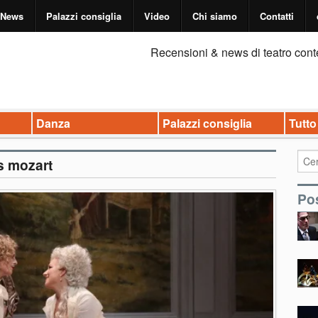
News
Palazzi consiglia
Video
Chi siamo
Contatti
Recensioni & news di teatro cont
Danza
Palazzi consiglia
Tutto
s mozart
Pos