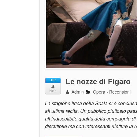
Le nozze di Figaro
DIC
4
Admin
Opera
•
Recensioni
2016
La stagione lirica della Scala si è conclus
all’ultima recita. Un pubblico piuttosto pa
all’indiscutibile qualità della compagnia d
discutibile ma con interessanti riletture la