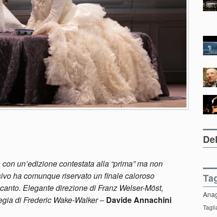
Del
a con un’edizione contestata alla “prima” ma non
ssivo ha comunque riservato un finale caloroso
Ta
i canto. Elegante direzione di Franz Welser-Möst,
Ana
 regia di Frederic Wake-Walker
–
Davide Annachini
Tagli