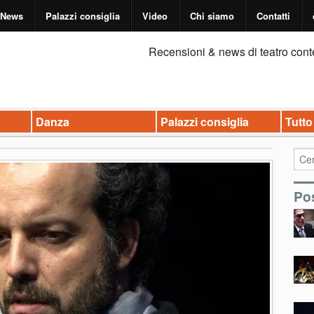
News
Palazzi consiglia
Video
Chi siamo
Contatti
Recensioni & news di teatro cont
Danza
Palazzi consiglia
Tutto
Pos