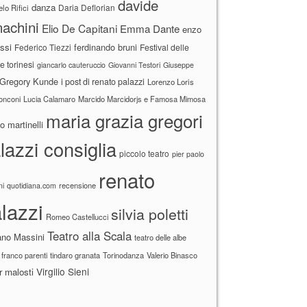
davide
danza
Daria Deflorian
lo Rifici
achini
Elio De Capitani
Emma Dante
enzo
ssi
ferdinando bruni
Federico Tiezzi
Festival delle
ne torinesi
giancarlo cauteruccio
Giovanni Testori
Giuseppe
Gregory Kunde
i post di renato palazzi
Lorenzo Loris
ronconi
Lucia Calamaro
Marcido Marcidorjs e Famosa Mimosa
maria grazia gregori
 martinelli
lazzi consiglia
piccolo teatro
pier paolo
renato
recensione
ni
quotidiana.com
lazzi
silvia poletti
Romeo Castellucci
Teatro alla Scala
ano Massini
teatro delle albe
 franco parenti
tindaro granata
Torinodanza
Valerio Binasco
Virgilio Sieni
r malosti