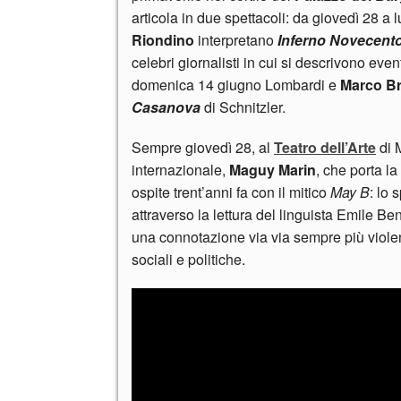
articola in due spettacoli: da giovedì 28 a
Riondino
interpretano
Inferno Novecent
celebri giornalisti in cui si descrivono eve
domenica 14 giugno Lombardi e
Marco Br
Casanova
di Schnitzler.
Sempre giovedì 28, al
Teatro dell’Arte
di 
internazionale,
Maguy Marin
, che porta l
ospite trent’anni fa con il mitico
May B
: lo 
attraverso la lettura del linguista Emile B
una connotazione via via sempre più violen
sociali e politiche.