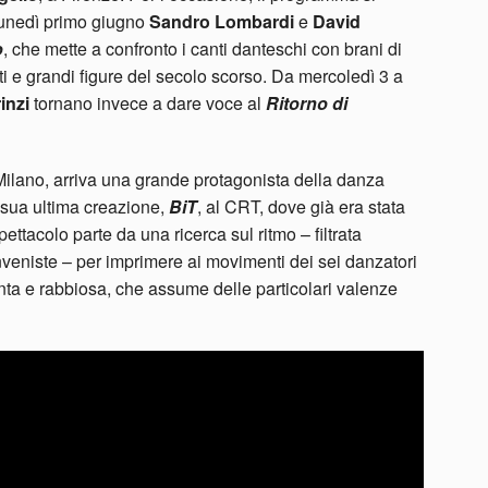
 lunedì primo giugno
Sandro Lombardi
e
David
o
, che mette a confronto i canti danteschi con brani di
nti e grandi figure del secolo scorso. Da mercoledì 3 a
inzi
tornano invece a dare voce al
Ritorno di
Milano, arriva una grande protagonista della danza
a sua ultima creazione,
BiT
, al CRT, dove già era stata
spettacolo parte da una ricerca sul ritmo – filtrata
enveniste – per imprimere ai movimenti dei sei danzatori
ta e rabbiosa, che assume delle particolari valenze