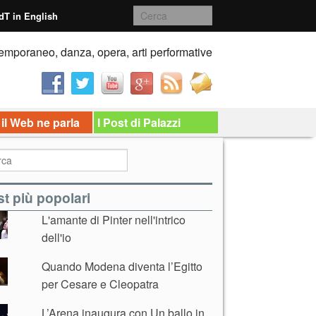
dT in English
emporaneo, danza, opera, arti performative
 il Web ne parla
I Post di Palazzi
t più popolari
L'amante di Pinter nell'intrico
dell'io
Quando Modena diventa l’Egitto
per Cesare e Cleopatra
L’Arena inaugura con Un ballo in