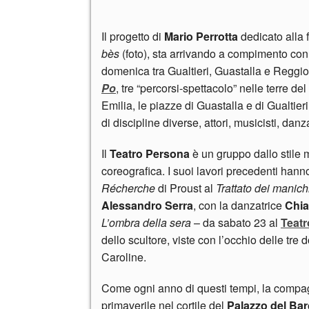
Il progetto di
Mario Perrotta
dedicato alla 
bès
(foto), sta arrivando a compimento con 
domenica tra Gualtieri, Guastalla e Reggi
Po
, tre “percorsi-spettacolo” nelle terre d
Emilia, le piazze di Guastalla e di Gualtieri
di discipline diverse, attori, musicisti, danza
Il
Teatro Persona
è un gruppo dallo stile mo
coreografica. I suoi lavori precedenti hanno
Récherche
di Proust al
Trattato dei manich
Alessandro Serra
, con la danzatrice
Chia
L’ombra della sera
– da sabato 23 al
Teatr
dello scultore, viste con l’occhio delle tre 
Caroline.
Come ogni anno di questi tempi, la comp
primaverile nel cortile del
Palazzo del Bar