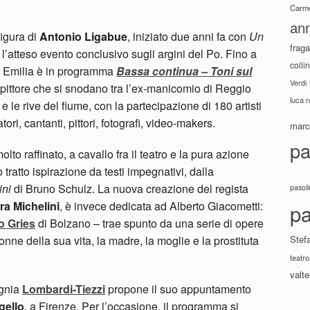
Carme
ann
figura di
Antonio Ligabue
, iniziato due anni fa con
Un
fraga
l’atteso evento conclusivo sugli argini del Po. Fino a
colli
o Emilia è in programma
Bassa continua – Toni sul
Verdi
el pittore che si snodano tra l’ex-manicomio di Reggio
luca 
 e le rive del fiume, con la partecipazione di 180 artisti
tori, cantanti, pittori, fotografi, video-makers.
marco
pa
lto raffinato, a cavallo fra il teatro e la pura azione
 tratto ispirazione da testi impegnativi, dalla
ini
di Bruno Schulz. La nuova creazione del regista
pasoli
ra Michelini
, è invece dedicata ad Alberto Giacometti:
pa
o Gries
di Bolzano –
trae spunto da una serie di opere
donne della sua vita, la madre, la moglie e la prostituta
Stef
teatro
valte
agnia
Lombardi-Tiezzi
propone il suo appuntamento
gello
, a Firenze. Per l’occasione, il programma si