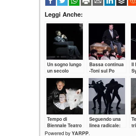
Leggi Anche:
Un sogno lungo
Bassa continua
Il
un secolo
-Toni sul Po
Sy
Tempo di
Seguendo una
Te
Biennale Teatro
linea radicale:
tr
Barokthegreat
Powered by
YARPP
.