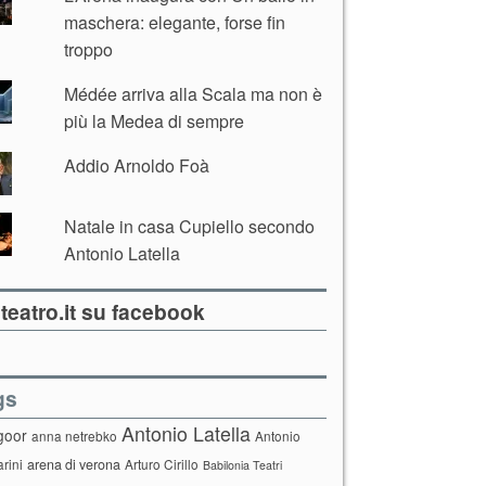
maschera: elegante, forse fin
troppo
Médée arriva alla Scala ma non è
più la Medea di sempre
Addio Arnoldo Foà
Natale in casa Cupiello secondo
Antonio Latella
teatro.it su facebook
gs
Antonio Latella
goor
anna netrebko
Antonio
arini
arena di verona
Arturo Cirillo
Babilonia Teatri