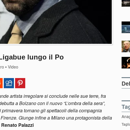
Ligabue lungo il Po
tro
•
Video
Del
nde artista irregolare si conclude nelle sue terre, fra
debutta a Bolzano con il nuovo “L’ombra della sera”,
Ta
 primavera tornano gli spettacoli della compagnia
Ana
 Firenze. Giunge infine a Milano una protagonista della
–
Renato Palazzi
Tagli