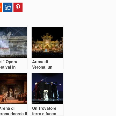
01° Opera
Arena di
stival in
Verona: un
rena, “a
secolo portato
veder le
alla grande
elle”
Arena di
Un Trovatore
rona ricorda il
ferro e fuoco