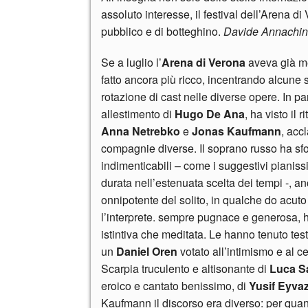
assoluto interesse, il festival dell’Arena d
pubblico e di botteghino.
Davide Annachin
Se a luglio l’
Arena di Verona
aveva già me
fatto ancora più ricco, incentrando alcune 
rotazione di cast nelle diverse opere. In pa
allestimento di
Hugo
De Ana
, ha visto il
Anna Netrebko
e
Jonas Kaufmann
, acc
compagnie diverse. Il soprano russo ha sfo
indimenticabili – come i suggestivi pianissimi
durata nell’estenuata scelta dei tempi -, a
onnipotente del solito, in qualche do acuto
l’interprete. sempre pugnace e generosa, 
istintiva che meditata. Le hanno tenuto test
un
Daniel Oren
votato all’intimismo e al c
Scarpia truculento e altisonante di
Luca Sa
eroico e cantato benissimo, di
Yusif Eyva
Kaufmann il discorso era diverso: per quant