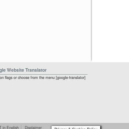
le Website Translator
 on flags or choose from the menu [google-translator]
T in English
Disclaimer
Xin Magazine Theme