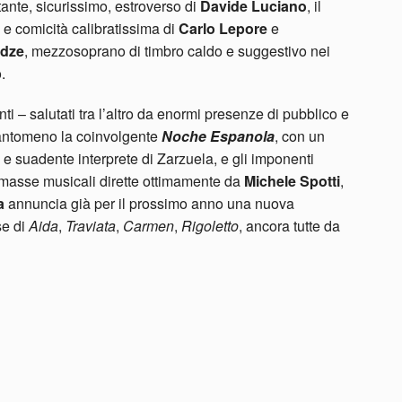
itante, sicurissimo, estroverso di
Davide Luciano
, il
i e comicità calibratissima di
Carlo Lepore
e
dze
, mezzosoprano di timbro caldo e suggestivo nei
.
ti – salutati tra l’altro da enormi presenze di pubblico e
uantomeno la coinvolgente
Noche Espanola
, con un
 e suadente interprete di Zarzuela, e gli imponenti
 masse musicali dirette ottimamente da
Michele Spotti
,
a
annuncia già per il prossimo anno una nuova
se di
Aida
,
Traviata
,
Carmen
,
Rigoletto
, ancora tutte da