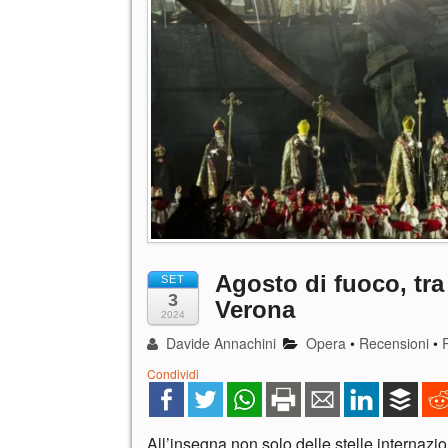
Agosto di fuoco, tra 
SET
3
Verona
2024
Davide Annachini
Opera
•
Recensioni
•
Condividi
All’insegna non solo delle stelle internazi