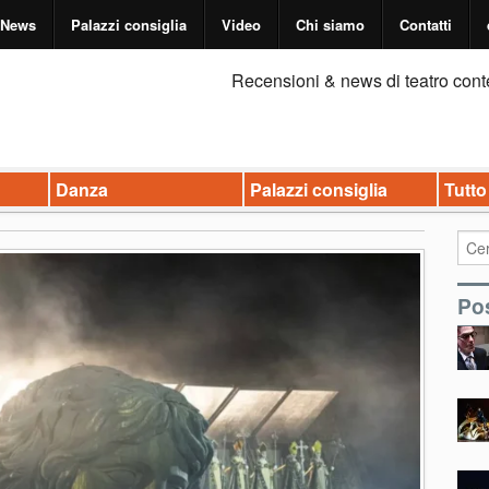
News
Palazzi consiglia
Video
Chi siamo
Contatti
Recensioni & news di teatro cont
Danza
Palazzi consiglia
Tutto
Pos