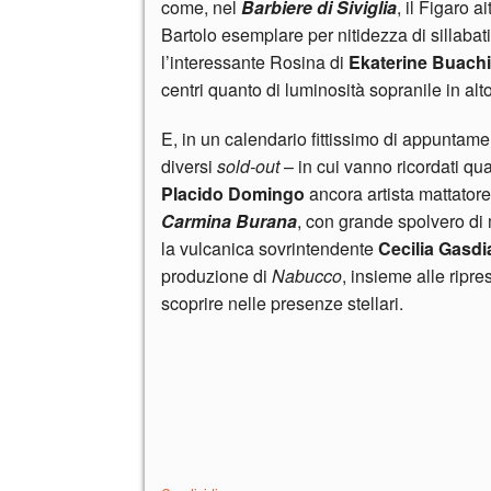
come, nel
Barbiere di
Siviglia
, il Figaro a
Bartolo esemplare per nitidezza di sillabat
l’interessante Rosina di
Ekaterine
Buachi
centri quanto di luminosità sopranile in alto
E, in un calendario fittissimo di appuntamen
diversi
sold-out
– in cui vanno ricordati q
Placido Domingo
ancora artista mattatore
Carmina Burana
, con grande spolvero di
la vulcanica sovrintendente
Cecilia Gasdi
produzione di
Nabucco
, insieme alle ripre
scoprire nelle presenze stellari.