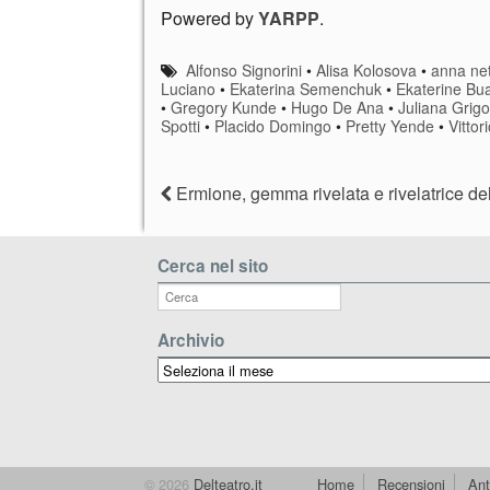
stelle e di stelle
la conclusione
ce
Powered by
YARPP
.
cadenti
pirotecnica di
Ze
Arena 100
s
Alfonso Signorini
•
Alisa Kolosova
•
anna ne
A
Luciano
•
Ekaterina Semenchuk
•
Ekaterine Bu
•
Gregory Kunde
•
Hugo De Ana
•
Juliana Grig
Spotti
•
Placido Domingo
•
Pretty Yende
•
Vittor
Ermione, gemma rivelata e rivelatrice d
Cerca nel sito
Archivio
Archivio
© 2026
Delteatro.it
Home
Recensioni
Ant