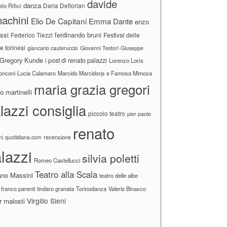
davide
danza
Daria Deflorian
lo Rifici
achini
Elio De Capitani
Emma Dante
enzo
ssi
ferdinando bruni
Federico Tiezzi
Festival delle
ne torinesi
giancarlo cauteruccio
Giovanni Testori
Giuseppe
Gregory Kunde
i post di renato palazzi
Lorenzo Loris
ronconi
Lucia Calamaro
Marcido Marcidorjs e Famosa Mimosa
maria grazia gregori
 martinelli
lazzi consiglia
piccolo teatro
pier paolo
renato
recensione
ni
quotidiana.com
lazzi
silvia poletti
Romeo Castellucci
Teatro alla Scala
ano Massini
teatro delle albe
 franco parenti
tindaro granata
Torinodanza
Valerio Binasco
Virgilio Sieni
r malosti