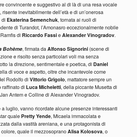
pre convincente e suggestivo al di là di una resa vocale
 risente inevitabilmente dell’età e di un’onerosa
e di
Ekaterina Semenchuk
, tornata ai ruoli di
dente di Turandot, l’Amonasro eccezionalmente nobile
e Ramfis di
Riccardo Fassi
e
Alexander Vinogradov
.
a
Bohème
, firmata da
Alfonso Signorini
(scene di
zione e risolto senza particolari voli ma senza
tto la direzione, sentimentale e poetica, di
Daniel
ella di voce e aspetto, oltre che incantevole come
 del Rodolfo di
Vittorio Grigolo
, mattatore sempre un
 raffinato di
Luca Micheletti
, della piccante Musetta di
i Jan Antem e Colline di Alexander Vinogradov.
 a luglio, vanno ricordate alcune presenze interessanti
star quale
Pretty Yende
, Micaela immacolata e
zata dalla vastità areniana, e una protagonista di
bel colore, quale il mezzosoprano
Alisa Kolosova
, o