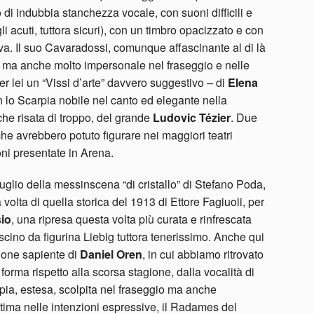
di indubbia stanchezza vocale, con suoni difficili e
li acuti, tuttora sicuri), con un timbro opacizzato e con
va. Il suo Cavaradossi, comunque affascinante al di là
ra ma anche molto impersonale nel fraseggio e nelle
er lei un “Vissi d’arte” davvero suggestivo – di
Elena
lo Scarpia nobile nel canto ed elegante nella
che risata di troppo, del grande
Ludovic Tézier
. Due
he avrebbero potuto figurare nei maggiori teatri
oni presentate in Arena.
uglio della messinscena “di cristallo” di Stefano Poda,
 volta di quella storica del 1913 di Ettore Fagiuoli, per
io
, una ripresa questa volta più curata e rinfrescata
ascino da figurina Liebig tuttora tenerissimo. Anche qui
ione sapiente di
Daniel Oren
, in cui abbiamo ritrovato
forma rispetto alla scorsa stagione, dalla vocalità di
pia, estesa, scolpita nel fraseggio ma anche
intima nelle intenzioni espressive, il Radames del