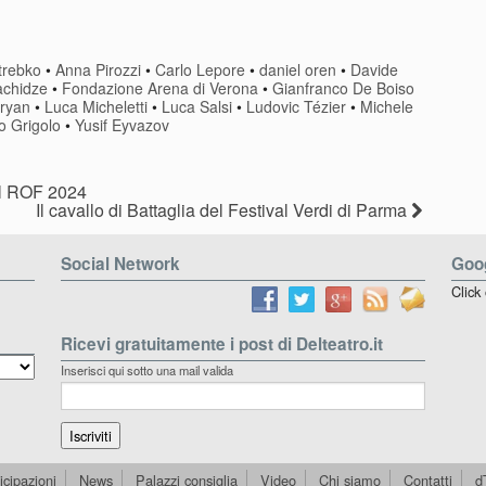
ntenario di
spopola alla
ffirelli con la
Fenice
ua piccola
trebko
•
Anna Pirozzi
•
Carlo Lepore
•
daniel oren
•
Davide
ida
achidze
•
Fondazione Arena di Verona
•
Gianfranco De Boiso
oryan
•
Luca Micheletti
•
Luca Salsi
•
Ludovic Tézier
•
Michele
io Grigolo
•
Yusif Eyvazov
el ROF 2024
Il cavallo di Battaglia del Festival Verdi di Parma
Social Network
Goog
Click
Ricevi gratuitamente i post di Delteatro.it
Inserisci qui sotto una mail valida
icipazioni
News
Palazzi consiglia
Video
Chi siamo
Contatti
d