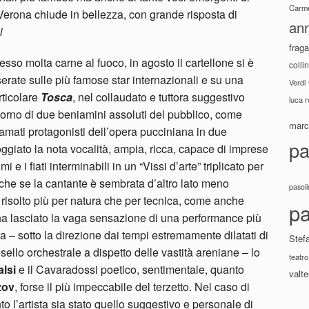
Carme
i Verona chiude in bellezza, con grande risposta di
ann
i
fraga
sso molta carne al fuoco, in agosto il cartellone si è
colli
serate sulle più famose star internazionali e su una
Verdi
rticolare
Tosca
, nel collaudato e tuttora suggestivo
luca 
 ritorno di due beniamini assoluti del pubblico, come
marco
lamati protagonisti dell’opera pucciniana in due
pa
ggiato la nota vocalità, ampia, ricca, capace di imprese
 e i fiati interminabili in un “Vissi d’arte” triplicato per
nche se la cantante è sembrata d’altro lato meno
pasoli
 risolto più per natura che per tecnica, come anche
pa
ha lasciato la vaga sensazione di una performance più
a – sotto la direzione dai tempi estremamente dilatati di
Stef
esello orchestrale a dispetto delle vastità areniane – lo
teatro
lsi
e il Cavaradossi poetico, sentimentale, quanto
valte
zov
, forse il più impeccabile del terzetto. Nel caso di
o l’artista sia stato quello suggestivo e personale di