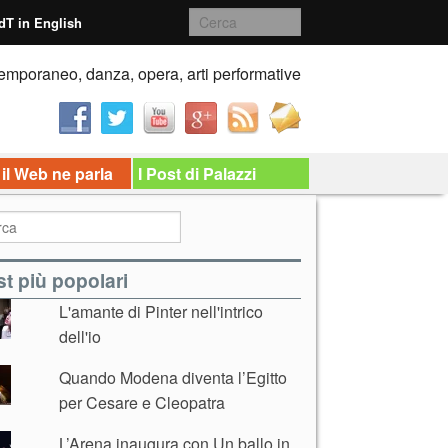
dT in English
emporaneo, danza, opera, arti performative
 il Web ne parla
I Post di Palazzi
t più popolari
L'amante di Pinter nell'intrico
dell'io
Quando Modena diventa l’Egitto
per Cesare e Cleopatra
L’Arena inaugura con Un ballo in