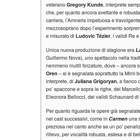
veterano
Gregory Kunde
, interprete sem
che, per quanto ancora svettante e robusta,
carriera, l’Amneris impetuosa e travolgent
mezzosoprano dopo l’esperimento sorpren
e misurato di
Ludovic Tézier
, i validi Re 
Unica nuova produzione di stagione era
L
Guillermo Nova), uno spettacolo nella tradi
nemmeno inutili forzature, dove – ancora so
Oren
– si è segnalata soprattutto la Mimì b
interprete, di
Juliana
Grigoryan
, a fianco
po’ spaccone e sopra le righe, del Marcello
Eleonora Bellocci, dei validi Schaunard d
Per quanto riguarda le opere già segnalate
nei cast successivi, come in
Carmen
una 
preziosa nel canto anche se un po’ penaliz
rilievo, per vocalità robusta, estesa e di 