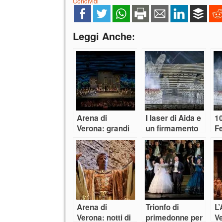
Condividi
Leggi Anche:
Arena di
I laser di Aida e
1
Verona: grandi
un firmamento
Fe
star e un po’di
di stelle
A
riso amaro
illuminano il
ri
centenario
st
dell’Arena di
Verona
Arena di
Trionfo di
L’
Verona: notti di
primedonne per
Ve