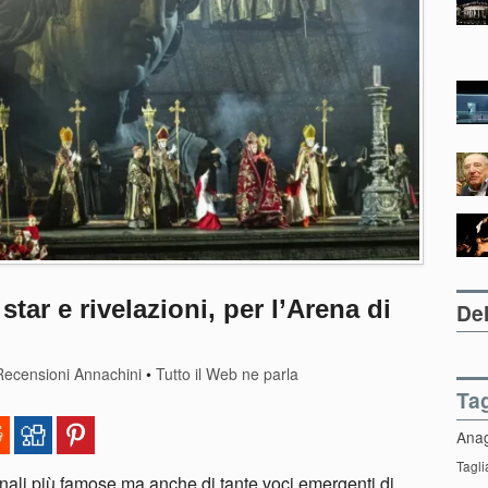
star e rivelazioni, per l’Arena di
Del
Recensioni Annachini
•
Tutto il Web ne parla
Ta
Ana
Tagli
onali più famose ma anche di tante voci emergenti di