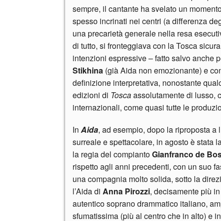
sempre, il cantante ha svelato un momento 
spesso incrinati nei centri (a differenza deg
una precarietà generale nella resa esecuti
di tutto, si fronteggiava con la Tosca sicu
intenzioni espressive – fatto salvo anche p
Stikhina
(già Aida non emozionante) e con 
definizione interpretativa, nonostante qual
edizioni di
Tosca
assolutamente di lusso, c
internazionali, come quasi tutte le produzi
In
Aida
, ad esempio, dopo la riproposta a l
surreale e spettacolare, in agosto è stata la
la regia del compianto
Gianfranco de Bos
rispetto agli anni precedenti, con un suo f
una compagnia molto solida, sotto la direz
l’Aida di
Anna Pirozzi
, decisamente più in 
autentico soprano drammatico italiano, am
sfumatissima (più al centro che in alto) e 