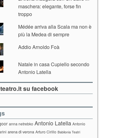
maschera: elegante, forse fin
troppo
Médée arriva alla Scala ma non è
più la Medea di sempre
Addio Arnoldo Foà
Natale in casa Cupiello secondo
Antonio Latella
teatro.it su facebook
gs
Antonio Latella
goor
anna netrebko
Antonio
arini
arena di verona
Arturo Cirillo
Babilonia Teatri