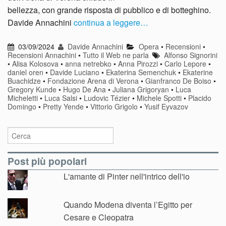
bellezza, con grande risposta di pubblico e di botteghino.
Davide Annachini
continua a leggere…
03/09/2024
Davide Annachini
Opera
•
Recensioni
•
Recensioni Annachini
•
Tutto il Web ne parla
Alfonso Signorini
•
Alisa Kolosova
•
anna netrebko
•
Anna Pirozzi
•
Carlo Lepore
•
daniel oren
•
Davide Luciano
•
Ekaterina Semenchuk
•
Ekaterine
Buachidze
•
Fondazione Arena di Verona
•
Gianfranco De Boiso
•
Gregory Kunde
•
Hugo De Ana
•
Juliana Grigoryan
•
Luca
Micheletti
•
Luca Salsi
•
Ludovic Tézier
•
Michele Spotti
•
Placido
Domingo
•
Pretty Yende
•
Vittorio Grigolo
•
Yusif Eyvazov
Post più popolari
L'amante di Pinter nell'intrico dell'io
Quando Modena diventa l’Egitto per
Cesare e Cleopatra