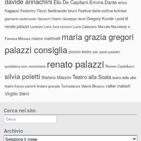
davide annachini
Elio De Capitani
Emma Dante
enzo
fragassi
ferdinando bruni
Federico Tiezzi
Festival delle colline torinesi
Gregory Kunde
i post di
giancarlo cauteruccio
Giovanni Testori
Giuseppe Verdi
renato palazzi
Lorenzo Loris
luca ronconi
Lucia Calamaro
Marcido Marcidorjs e
maria grazia gregori
marco martinelli
Famosa Mimosa
palazzi consiglia
piccolo teatro
pier paolo pasolini
renato palazzi
recensione
Romeo Castellucci
quotidiana.com
silvia poletti
Teatro alla Scala
Stefano Massini
teatro delle albe
valter malosti
teatro franco parenti
tindaro granata
Torinodanza
Valerio Binasco
Virgilio Sieni
Cerca nel sito
Archivio
Archivio