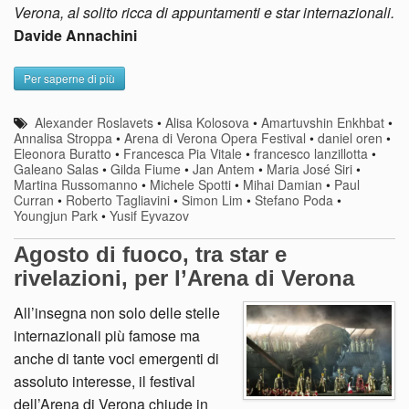
Verona, al solito ricca di appuntamenti e star internazionali.
Davide Annachini
Per saperne di più
Alexander Roslavets
•
Alisa Kolosova
•
Amartuvshin Enkhbat
•
Annalisa Stroppa
•
Arena di Verona Opera Festival
•
daniel oren
•
Eleonora Buratto
•
Francesca Pia Vitale
•
francesco lanzillotta
•
Galeano Salas
•
Gilda Fiume
•
Jan Antem
•
Maria José Siri
•
Martina Russomanno
•
Michele Spotti
•
Mihai Damian
•
Paul
Curran
•
Roberto Tagliavini
•
Simon Lim
•
Stefano Poda
•
Youngjun Park
•
Yusif Eyvazov
Agosto di fuoco, tra star e
rivelazioni, per l’Arena di Verona
All’insegna non solo delle stelle
internazionali più famose ma
anche di tante voci emergenti di
assoluto interesse, il festival
dell’Arena di Verona chiude in