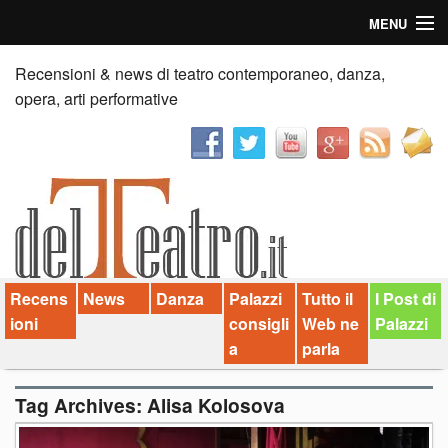
MENU
Home
Recensioni & news di teatro contemporaneo, danza,
opera, arti performative
Recensioni
Anticipazioni
News
Palazzi consiglia
Recens
News
Danza
Palazzi
Tutto il
I Post di
Video
ioni
consigli
Web ne
Palazzi
Chi siamo
a
parla
Contatti
Tag Archives:
Alisa Kolosova
dT in English