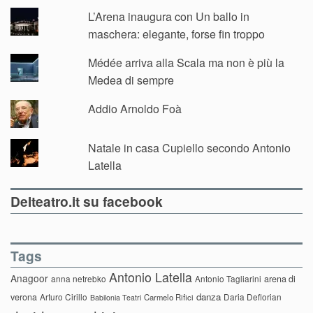
L’Arena inaugura con Un ballo in
maschera: elegante, forse fin troppo
Médée arriva alla Scala ma non è più la
Medea di sempre
Addio Arnoldo Foà
Natale in casa Cupiello secondo Antonio
Latella
Delteatro.it su facebook
Tags
Antonio Latella
Anagoor
anna netrebko
Antonio Tagliarini
arena di
danza
verona
Arturo Cirillo
Daria Deflorian
Carmelo Rifici
Babilonia Teatri