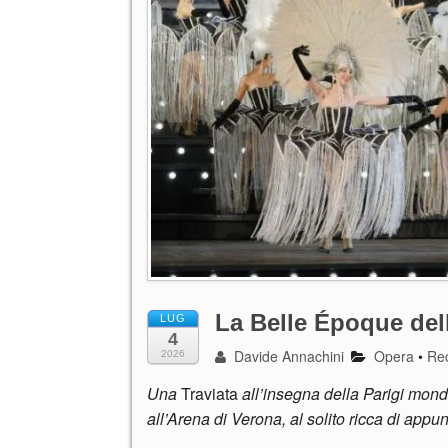
La Belle Époque del
LUG
4
Davide Annachini
Opera
•
Re
2026
Una
Traviata
all’insegna della Parigi mond
all’Arena di Verona, al solito ricca di appun