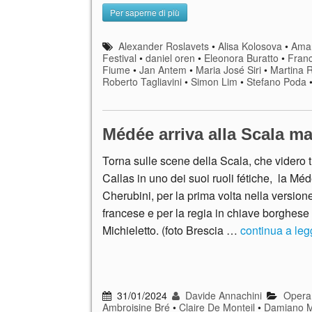
Per saperne di più
Alexander Roslavets
•
Alisa Kolosova
•
Amar
Festival
•
daniel oren
•
Eleonora Buratto
•
Franc
Fiume
•
Jan Antem
•
Maria José Siri
•
Martina
Roberto Tagliavini
•
Simon Lim
•
Stefano Poda
Médée arriva alla Scala m
Torna sulle scene della Scala, che videro t
Callas in uno dei suoi ruoli fétiche, la Méd
Cherubini, per la prima volta nella version
francese e per la regia in chiave borghes
Michieletto. (foto Brescia …
continua a le
31/01/2024
Davide Annachini
Opera
Ambroisine Bré
•
Claire De Monteil
•
Damiano Mi