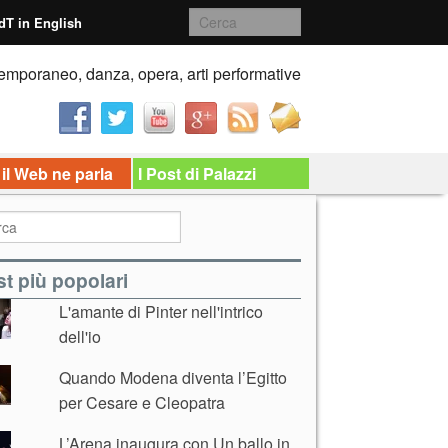
dT in English
emporaneo, danza, opera, arti performative
 il Web ne parla
I Post di Palazzi
t più popolari
L'amante di Pinter nell'intrico
dell'io
Quando Modena diventa l’Egitto
per Cesare e Cleopatra
L’Arena inaugura con Un ballo in