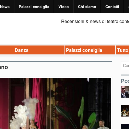
News
Palazzi consiglia
Video
Chi siamo
Contatti
Recensioni & news di teatro cont
Danza
Palazzi consiglia
Tutto
nno
Pos