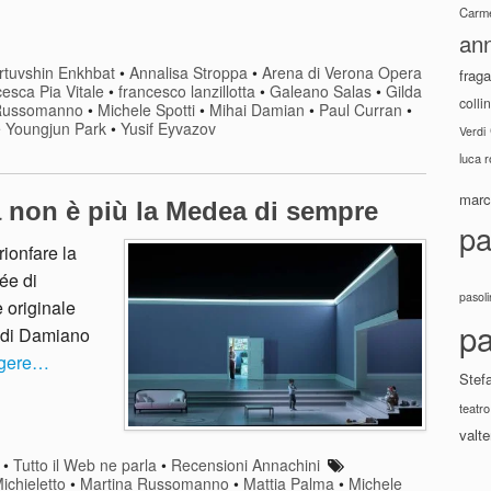
Carme
ann
tuvshin Enkhbat
•
Annalisa Stroppa
•
Arena di Verona Opera
fraga
esca Pia Vitale
•
francesco lanzillotta
•
Galeano Salas
•
Gilda
colli
 Russomanno
•
Michele Spotti
•
Mihai Damian
•
Paul Curran
•
•
Youngjun Park
•
Yusif Eyvazov
Verdi
luca 
marco
a non è più la Medea di sempre
pa
rionfare la
ée di
pasoli
e originale
pa
e di Damiano
ggere…
Stef
teatro
valte
•
Tutto il Web ne parla
•
Recensioni Annachini
chieletto
•
Martina Russomanno
•
Mattia Palma
•
Michele