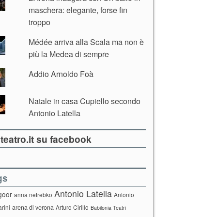
maschera: elegante, forse fin
troppo
Médée arriva alla Scala ma non è
più la Medea di sempre
Addio Arnoldo Foà
Natale in casa Cupiello secondo
Antonio Latella
teatro.it su facebook
gs
Antonio Latella
goor
anna netrebko
Antonio
arini
arena di verona
Arturo Cirillo
Babilonia Teatri