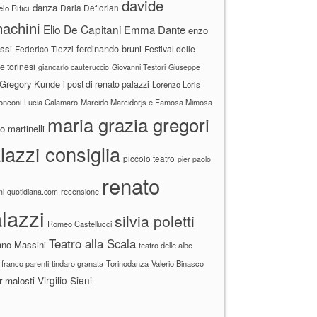
davide
danza
Daria Deflorian
lo Rifici
achini
Elio De Capitani
Emma Dante
enzo
ssi
ferdinando bruni
Federico Tiezzi
Festival delle
ne torinesi
giancarlo cauteruccio
Giovanni Testori
Giuseppe
Gregory Kunde
i post di renato palazzi
Lorenzo Loris
ronconi
Lucia Calamaro
Marcido Marcidorjs e Famosa Mimosa
maria grazia gregori
 martinelli
lazzi consiglia
piccolo teatro
pier paolo
renato
recensione
ni
quotidiana.com
lazzi
silvia poletti
Romeo Castellucci
Teatro alla Scala
ano Massini
teatro delle albe
 franco parenti
tindaro granata
Torinodanza
Valerio Binasco
Virgilio Sieni
r malosti