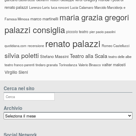
renato palazzi
Lorenzo Loris
luca ronconi
Lucia Calamaro
Marcido Marcidorjs e
maria grazia gregori
marco martinelli
Famosa Mimosa
palazzi consiglia
piccolo teatro
pier paolo pasolini
renato palazzi
recensione
Romeo Castellucci
quotidiana.com
silvia poletti
Teatro alla Scala
Stefano Massini
teatro delle albe
valter malosti
teatro franco parenti
tindaro granata
Torinodanza
Valerio Binasco
Virgilio Sieni
Cerca nel sito
Archivio
Archivio
Social Network