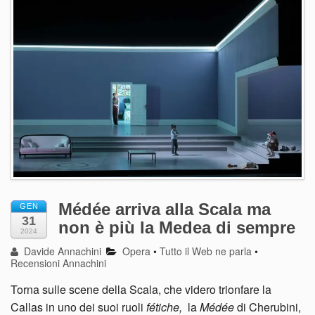
Médée arriva alla Scala ma
GEN
31
non è più la Medea di sempre
2024
Davide Annachini
Opera
•
Tutto il Web ne parla
•
Recensioni Annachini
Torna sulle scene della Scala, che videro trionfare la
Callas in uno dei suoi ruoli
fétiche,
la
Médée
di Cherubini,