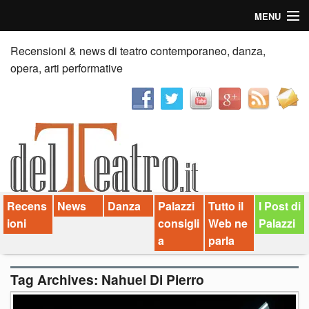
MENU
Home
Recensioni & news di teatro contemporaneo, danza,
opera, arti performative
Recensioni
Anticipazioni
News
Palazzi consiglia
Recens
News
Danza
Palazzi
Tutto il
I Post di
Video
ioni
consigli
Web ne
Palazzi
Chi siamo
a
parla
Contatti
Tag Archives:
Nahuel Di Pierro
dT in English