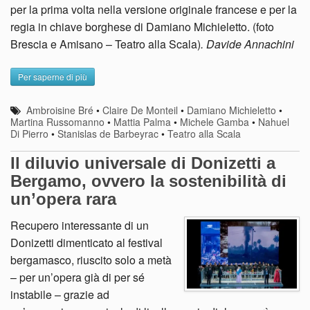
per la prima volta nella versione originale francese e per la
regia in chiave borghese di Damiano Michieletto. (foto
Brescia e Amisano – Teatro alla Scala)
. Davide Annachini
Per saperne di più
Ambroisine Bré
•
Claire De Monteil
•
Damiano Michieletto
•
Martina Russomanno
•
Mattia Palma
•
Michele Gamba
•
Nahuel
Di Pierro
•
Stanislas de Barbeyrac
•
Teatro alla Scala
Il diluvio universale di Donizetti a
Bergamo, ovvero la sostenibilità di
un’opera rara
Recupero interessante di un
Donizetti dimenticato al festival
bergamasco, riuscito solo a metà
– per un’opera già di per sé
instabile – grazie ad