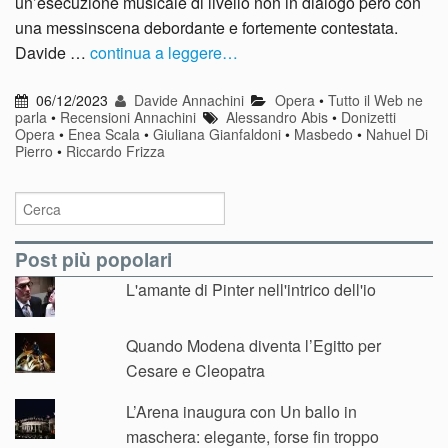
un’esecuzione musicale di livello non in dialogo però con
una messinscena debordante e fortemente contestata.
Davide …
continua a leggere…
06/12/2023
Davide Annachini
Opera
•
Tutto il Web ne
parla
•
Recensioni Annachini
Alessandro Abis
•
Donizetti
Opera
•
Enea Scala
•
Giuliana Gianfaldoni
•
Masbedo
•
Nahuel Di
Pierro
•
Riccardo Frizza
Post più popolari
L'amante di Pinter nell'intrico dell'io
Quando Modena diventa l’Egitto per
Cesare e Cleopatra
L’Arena inaugura con Un ballo in
maschera: elegante, forse fin troppo