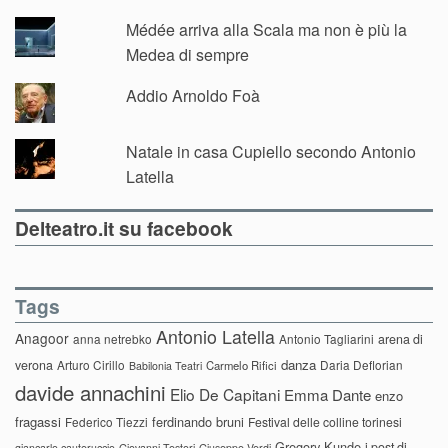
Médée arriva alla Scala ma non è più la
Medea di sempre
Addio Arnoldo Foà
Natale in casa Cupiello secondo Antonio
Latella
Delteatro.it su facebook
Tags
Antonio Latella
Anagoor
anna netrebko
Antonio Tagliarini
arena di
danza
verona
Arturo Cirillo
Daria Deflorian
Carmelo Rifici
Babilonia Teatri
davide annachini
Elio De Capitani
Emma Dante
enzo
fragassi
ferdinando bruni
Federico Tiezzi
Festival delle colline torinesi
Gregory Kunde
i post di
giancarlo cauteruccio
Giovanni Testori
Giuseppe Verdi