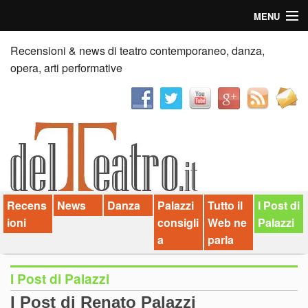
MENU
Home
Recensioni & news di teatro contemporaneo, danza,
opera, arti performative
Recensioni
Anticipazioni
News
Palazzi consiglia
Recens
News
Danza
Palazzi
Tutto il
I Post di
Video
ioni
consigli
Web ne
Palazzi
Chi siamo
a
parla
Contatti
I Post di Palazzi
I Post di Renato Palazzi
dT in English