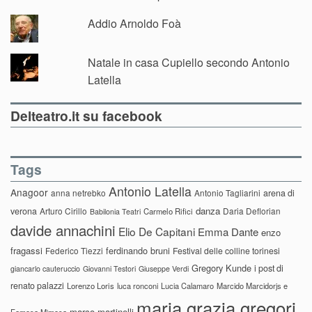
Addio Arnoldo Foà
Natale in casa Cupiello secondo Antonio
Latella
Delteatro.it su facebook
Tags
Antonio Latella
Anagoor
anna netrebko
Antonio Tagliarini
arena di
danza
verona
Arturo Cirillo
Daria Deflorian
Carmelo Rifici
Babilonia Teatri
davide annachini
Elio De Capitani
Emma Dante
enzo
fragassi
ferdinando bruni
Federico Tiezzi
Festival delle colline torinesi
Gregory Kunde
i post di
giancarlo cauteruccio
Giovanni Testori
Giuseppe Verdi
renato palazzi
Lorenzo Loris
luca ronconi
Lucia Calamaro
Marcido Marcidorjs e
maria grazia gregori
marco martinelli
Famosa Mimosa