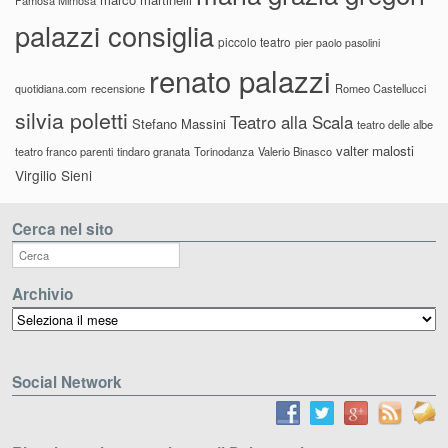
palazzi consiglia
piccolo teatro
pier paolo pasolini
renato palazzi
recensione
Romeo Castellucci
quotidiana.com
silvia poletti
Teatro alla Scala
Stefano Massini
teatro delle albe
valter malosti
teatro franco parenti
tindaro granata
Torinodanza
Valerio Binasco
Virgilio Sieni
Cerca nel sito
Archivio
Archivio
Social Network