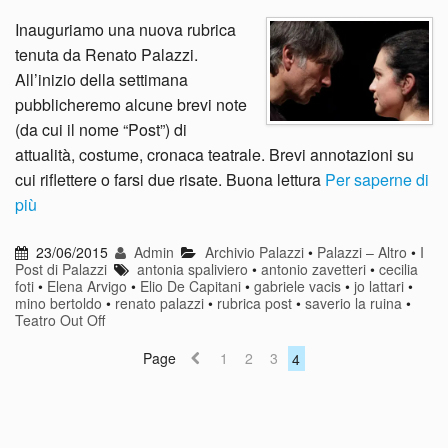
Inauguriamo una nuova rubrica
tenuta da Renato Palazzi.
All’inizio della settimana
pubblicheremo alcune brevi note
(da cui il nome “Post”) di
attualità, costume, cronaca teatrale. Brevi annotazioni su
cui riflettere o farsi due risate. Buona lettura
Per saperne di
più
23/06/2015
Admin
Archivio Palazzi
•
Palazzi – Altro
•
I
Post di Palazzi
antonia spaliviero
•
antonio zavetteri
•
cecilia
foti
•
Elena Arvigo
•
Elio De Capitani
•
gabriele vacis
•
jo lattari
•
mino bertoldo
•
renato palazzi
•
rubrica post
•
saverio la ruina
•
Teatro Out Off
Page
1
2
3
4