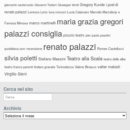
Gregory Kunde
i post di
giancarlo cauteruccio
Giovanni Testori
Giuseppe Verdi
renato palazzi
Lorenzo Loris
luca ronconi
Lucia Calamaro
Marcido Marcidorjs e
maria grazia gregori
marco martinelli
Famosa Mimosa
palazzi consiglia
piccolo teatro
pier paolo pasolini
renato palazzi
recensione
Romeo Castellucci
quotidiana.com
silvia poletti
Teatro alla Scala
Stefano Massini
teatro delle albe
valter malosti
teatro franco parenti
tindaro granata
Torinodanza
Valerio Binasco
Virgilio Sieni
Cerca nel sito
Archivio
Archivio