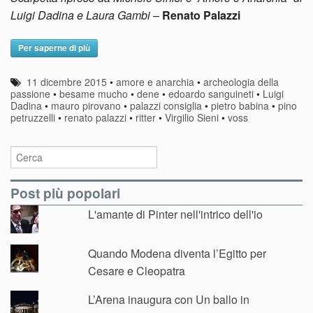
Luigi Dadina e Laura Gambi
–
Renato Palazzi
Per saperne di più
11 dicembre 2015
•
amore e anarchia
•
archeologia della
passione
•
besame mucho
•
dene
•
edoardo sanguineti
•
Luigi
Dadina
•
mauro pirovano
•
palazzi consiglia
•
pietro babina
•
pino
petruzzelli
•
renato palazzi
•
ritter
•
Virgilio Sieni
•
voss
Post più popolari
L'amante di Pinter nell'intrico dell'io
Quando Modena diventa l’Egitto per
Cesare e Cleopatra
L’Arena inaugura con Un ballo in