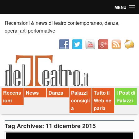
MENU
Home
Recensioni & news di teatro contemporaneo, danza,
opera, arti performative
Recensioni
Anticipazioni
News
Palazzi consiglia
Recens
News
Danza
Palazzi
Tutto il
I Post di
Video
ioni
consigli
Web ne
Palazzi
Chi siamo
a
parla
Contatti
Tag Archives:
11 dicembre 2015
dT in English