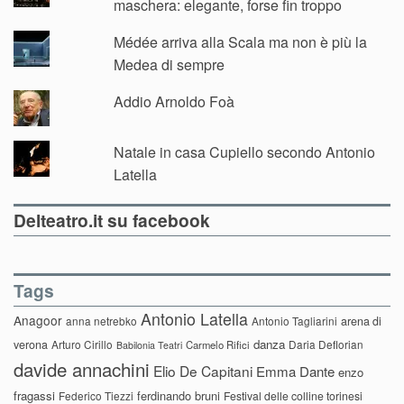
maschera: elegante, forse fin troppo
Médée arriva alla Scala ma non è più la
Medea di sempre
Addio Arnoldo Foà
Natale in casa Cupiello secondo Antonio
Latella
Delteatro.it su facebook
Tags
Antonio Latella
Anagoor
anna netrebko
Antonio Tagliarini
arena di
danza
verona
Arturo Cirillo
Daria Deflorian
Carmelo Rifici
Babilonia Teatri
davide annachini
Elio De Capitani
Emma Dante
enzo
fragassi
ferdinando bruni
Federico Tiezzi
Festival delle colline torinesi