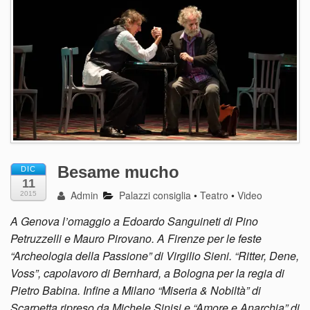
Besame mucho
DIC
11
Admin
Palazzi consiglia
•
Teatro
•
Video
2015
A Genova l’omaggio a Edoardo Sanguineti di Pino
Petruzzelli e Mauro Pirovano. A Firenze per le feste
“Archeologia della Passione” di Virgilio Sieni. “Ritter, Dene,
Voss”, capolavoro di Bernhard, a Bologna per la regia di
Pietro Babina. Infine a Milano “Miseria & Nobiltà” di
Scarpetta ripreso da Michele Sinisi e “Amore e Anarchia” di