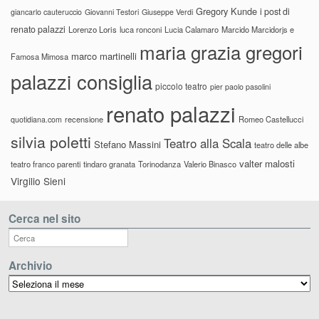
Gregory Kunde
i post di
giancarlo cauteruccio
Giovanni Testori
Giuseppe Verdi
renato palazzi
Lorenzo Loris
luca ronconi
Lucia Calamaro
Marcido Marcidorjs e
maria grazia gregori
marco martinelli
Famosa Mimosa
palazzi consiglia
piccolo teatro
pier paolo pasolini
renato palazzi
recensione
Romeo Castellucci
quotidiana.com
silvia poletti
Teatro alla Scala
Stefano Massini
teatro delle albe
valter malosti
teatro franco parenti
tindaro granata
Torinodanza
Valerio Binasco
Virgilio Sieni
Cerca nel sito
Archivio
Archivio