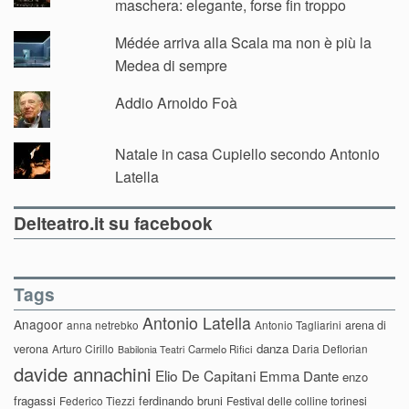
maschera: elegante, forse fin troppo
Médée arriva alla Scala ma non è più la
Medea di sempre
Addio Arnoldo Foà
Natale in casa Cupiello secondo Antonio
Latella
Delteatro.it su facebook
Tags
Antonio Latella
Anagoor
anna netrebko
Antonio Tagliarini
arena di
danza
verona
Arturo Cirillo
Daria Deflorian
Carmelo Rifici
Babilonia Teatri
davide annachini
Elio De Capitani
Emma Dante
enzo
fragassi
ferdinando bruni
Federico Tiezzi
Festival delle colline torinesi