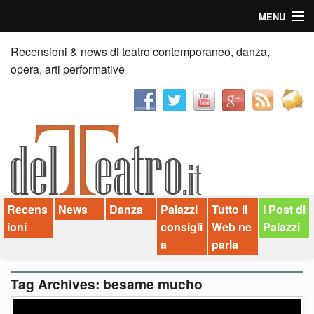
MENU
Home
Recensioni & news di teatro contemporaneo, danza,
opera, arti performative
Recensioni
Anticipazioni
News
Palazzi consiglia
Recens
News
Danza
Palazzi
Tutto il
I Post di
Video
ioni
consigli
Web ne
Palazzi
Chi siamo
a
parla
Contatti
Tag Archives:
besame mucho
dT in English