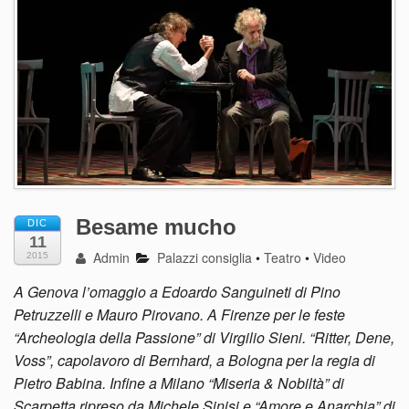
Besame mucho
DIC
11
Admin
Palazzi consiglia
•
Teatro
•
Video
2015
A Genova l’omaggio a Edoardo Sanguineti di Pino
Petruzzelli e Mauro Pirovano. A Firenze per le feste
“Archeologia della Passione” di Virgilio Sieni. “Ritter, Dene,
Voss”, capolavoro di Bernhard, a Bologna per la regia di
Pietro Babina. Infine a Milano “Miseria & Nobiltà” di
Scarpetta ripreso da Michele Sinisi e “Amore e Anarchia” di