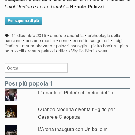
Luigi Dadina e Laura Gambi
–
Renato Palazzi
Per saperne di più
11 dicembre 2015
•
amore e anarchia
•
archeologia della
passione
•
besame mucho
•
dene
•
edoardo sanguineti
•
Luigi
Dadina
•
mauro pirovano
•
palazzi consiglia
•
pietro babina
•
pino
petruzzelli
•
renato palazzi
•
ritter
•
Virgilio Sieni
•
voss
Post più popolari
L'amante di Pinter nell'intrico dell'io
Quando Modena diventa l’Egitto per
Cesare e Cleopatra
L’Arena inaugura con Un ballo in