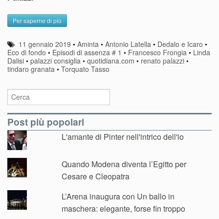
Per saperne di più
11 gennaio 2019
•
Aminta
•
Antonio Latella
•
Dedalo e Icaro
•
Eco di fondo
•
Episodi di assenza # 1
•
Francesco Frongia
•
Linda
Dalisi
•
palazzi consiglia
•
quotidiana.com
•
renato palazzi
•
tindaro granata
•
Torquato Tasso
Post più popolari
L'amante di Pinter nell'intrico dell'io
Quando Modena diventa l’Egitto per
Cesare e Cleopatra
L’Arena inaugura con Un ballo in
maschera: elegante, forse fin troppo