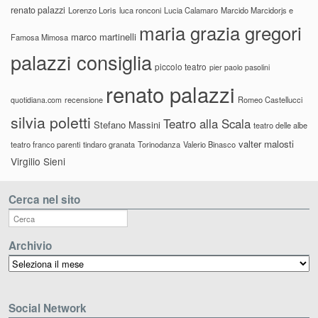
renato palazzi
Lorenzo Loris
luca ronconi
Lucia Calamaro
Marcido Marcidorjs e
maria grazia gregori
marco martinelli
Famosa Mimosa
palazzi consiglia
piccolo teatro
pier paolo pasolini
renato palazzi
recensione
Romeo Castellucci
quotidiana.com
silvia poletti
Teatro alla Scala
Stefano Massini
teatro delle albe
valter malosti
teatro franco parenti
tindaro granata
Torinodanza
Valerio Binasco
Virgilio Sieni
Cerca nel sito
Archivio
Archivio
Social Network