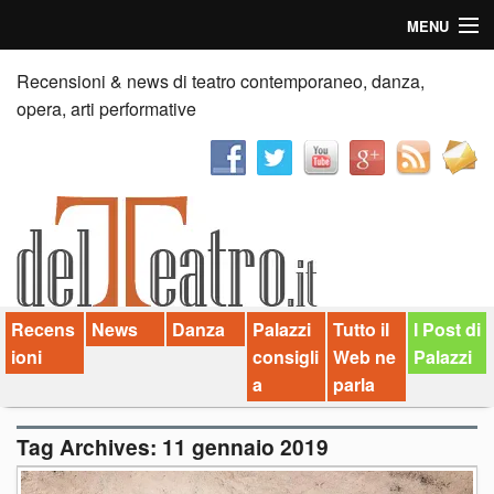
MENU
Home
Recensioni & news di teatro contemporaneo, danza,
opera, arti performative
Recensioni
Anticipazioni
News
Palazzi consiglia
Recens
News
Danza
Palazzi
Tutto il
I Post di
Video
ioni
consigli
Web ne
Palazzi
Chi siamo
a
parla
Contatti
Tag Archives:
11 gennaio 2019
dT in English