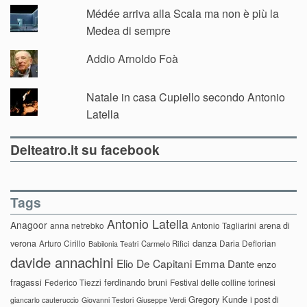
Médée arriva alla Scala ma non è più la
Medea di sempre
Addio Arnoldo Foà
Natale in casa Cupiello secondo Antonio
Latella
Delteatro.it su facebook
Tags
Antonio Latella
Anagoor
anna netrebko
Antonio Tagliarini
arena di
danza
verona
Arturo Cirillo
Daria Deflorian
Carmelo Rifici
Babilonia Teatri
davide annachini
Elio De Capitani
Emma Dante
enzo
fragassi
ferdinando bruni
Federico Tiezzi
Festival delle colline torinesi
Gregory Kunde
i post di
giancarlo cauteruccio
Giovanni Testori
Giuseppe Verdi