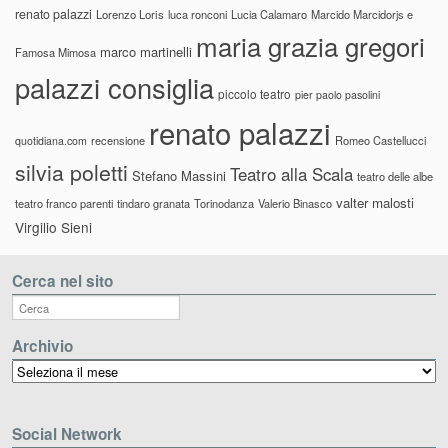
renato palazzi
Lorenzo Loris
luca ronconi
Lucia Calamaro
Marcido Marcidorjs e
maria grazia gregori
marco martinelli
Famosa Mimosa
palazzi consiglia
piccolo teatro
pier paolo pasolini
renato palazzi
recensione
Romeo Castellucci
quotidiana.com
silvia poletti
Teatro alla Scala
Stefano Massini
teatro delle albe
valter malosti
teatro franco parenti
tindaro granata
Torinodanza
Valerio Binasco
Virgilio Sieni
Cerca nel sito
Archivio
Archivio
Social Network