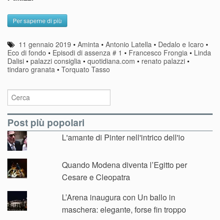
Per saperne di più
11 gennaio 2019
•
Aminta
•
Antonio Latella
•
Dedalo e Icaro
•
Eco di fondo
•
Episodi di assenza # 1
•
Francesco Frongia
•
Linda
Dalisi
•
palazzi consiglia
•
quotidiana.com
•
renato palazzi
•
tindaro granata
•
Torquato Tasso
Post più popolari
L'amante di Pinter nell'intrico dell'io
Quando Modena diventa l’Egitto per
Cesare e Cleopatra
L’Arena inaugura con Un ballo in
maschera: elegante, forse fin troppo