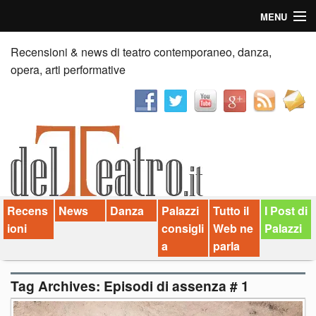
MENU
Home
Recensioni & news di teatro contemporaneo, danza,
opera, arti performative
Recensioni
Anticipazioni
News
Palazzi consiglia
Recens
News
Danza
Palazzi
Tutto il
I Post di
Video
ioni
consigli
Web ne
Palazzi
Chi siamo
a
parla
Contatti
Tag Archives:
Episodi di assenza # 1
dT in English