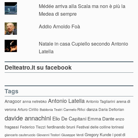
Médée arriva alla Scala ma non è più la
Medea di sempre
Addio Arnoldo Foà
Natale in casa Cupiello secondo Antonio
Latella
Delteatro.it su facebook
Tags
Antonio Latella
Anagoor
anna netrebko
Antonio Tagliarini
arena di
danza
verona
Arturo Cirillo
Daria Deflorian
Carmelo Rifici
Babilonia Teatri
davide annachini
Elio De Capitani
Emma Dante
enzo
fragassi
ferdinando bruni
Federico Tiezzi
Festival delle colline torinesi
Gregory Kunde
i post di
giancarlo cauteruccio
Giovanni Testori
Giuseppe Verdi