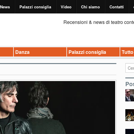
News
Palazzi consiglia
Video
Chi siamo
Contatti
Recensioni & news di teatro cont
Danza
Palazzi consiglia
Tutto
Pos