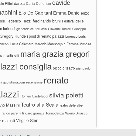
davide
danza
Daria Deflorian
lo Rifici
achini
Elio De Capitani
Emma Dante
enzo
ssi
ferdinando bruni
Federico Tiezzi
Festival delle
ne torinesi
giancarlo cauteruccio
Giovanni Testori
Giuseppe
Gregory Kunde
i post di renato palazzi
Lorenzo Loris
ronconi
Lucia Calamaro
Marcido Marcidorjs e Famosa Mimosa
maria grazia gregori
 martinelli
lazzi consiglia
piccolo teatro
pier paolo
renato
recensione
ni
quotidiana.com
lazzi
silvia poletti
Romeo Castellucci
Teatro alla Scala
ano Massini
teatro delle albe
 franco parenti
tindaro granata
Torinodanza
Valerio Binasco
Virgilio Sieni
r malosti