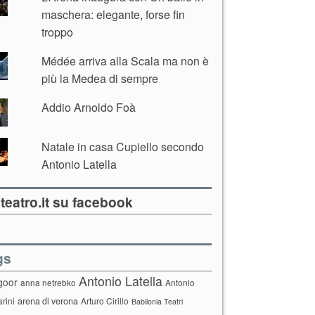
maschera: elegante, forse fin
troppo
Médée arriva alla Scala ma non è
più la Medea di sempre
Addio Arnoldo Foà
Natale in casa Cupiello secondo
Antonio Latella
teatro.it su facebook
gs
Antonio Latella
goor
anna netrebko
Antonio
arini
arena di verona
Arturo Cirillo
Babilonia Teatri