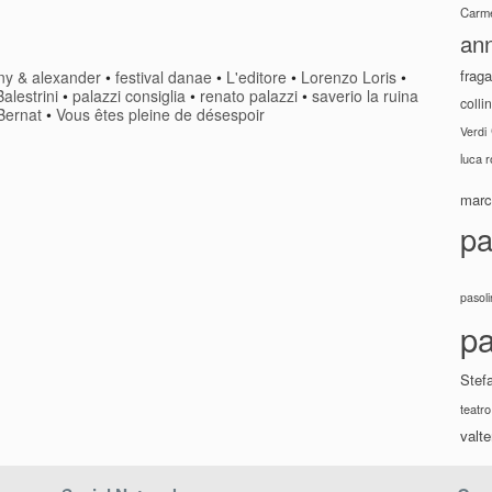
Carme
ann
fraga
ny & alexander
•
festival danae
•
L'editore
•
Lorenzo Loris
•
alestrini
•
palazzi consiglia
•
renato palazzi
•
saverio la ruina
colli
Bernat
•
Vous êtes pleine de désespoir
Verdi
luca 
marco
pa
pasoli
pa
Stef
teatro
valte