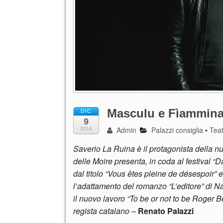
Masculu e Fìammin
DIC
9
Admin
Palazzi consiglia
•
Tea
2016
Saverio La Ruina è il protagonista della n
delle Moire presenta, in coda al festival 
dal titolo “Vous êtes pleine de désespoir” e
l’adattamento del romanzo “L’editore” di 
il nuovo lavoro “To be or not to be Roger Ber
regista catalano
–
Renato Palazzi