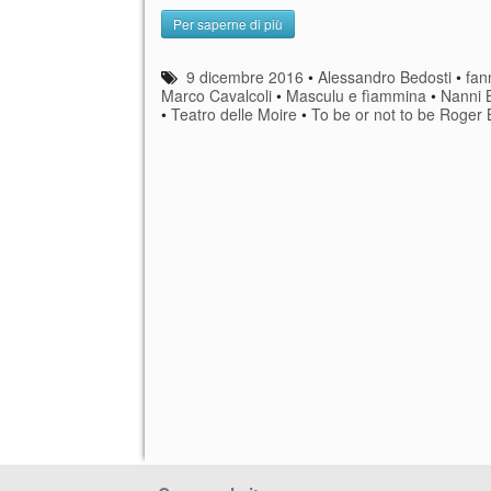
Per saperne di più
9 dicembre 2016
•
Alessandro Bedosti
•
fan
Marco Cavalcoli
•
Masculu e fìammina
•
Nanni B
•
Teatro delle Moire
•
To be or not to be Roger 