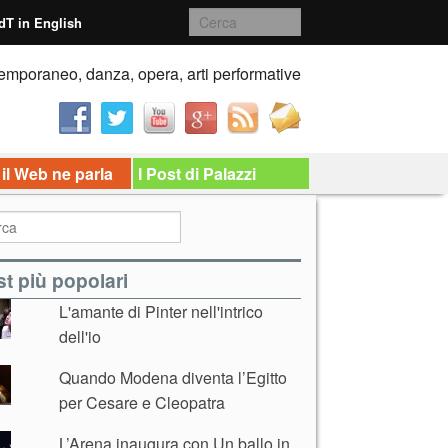
dT in English
emporaneo, danza, opera, arti performative
 il Web ne parla
I Post di Palazzi
t più popolari
L'amante di Pinter nell'intrico
dell'io
Quando Modena diventa l’Egitto
per Cesare e Cleopatra
L’Arena inaugura con Un ballo in