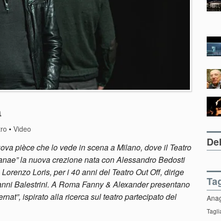
a
tro
•
Video
Del
uova pièce che lo vede in scena a Milano, dove il Teatro
“Danae” la nuova crezione nata con Alessandro Bedosti
 Lorenzo Loris, per i 40 anni del Teatro Out Off, dirige
Ta
Nanni Balestrini. A Roma Fanny & Alexander presentano
nat”, ispirato alla ricerca sul teatro partecipato del
Ana
Tagli