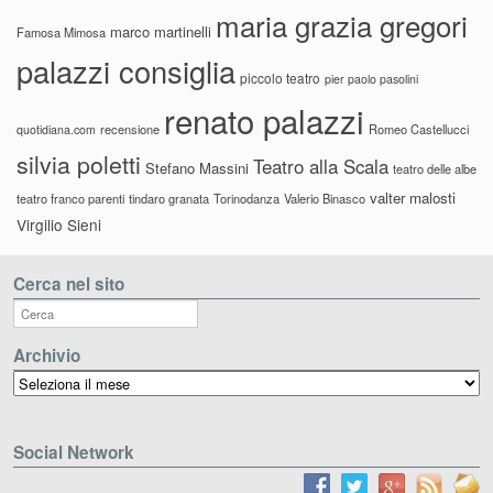
maria grazia gregori
marco martinelli
Famosa Mimosa
palazzi consiglia
piccolo teatro
pier paolo pasolini
renato palazzi
recensione
Romeo Castellucci
quotidiana.com
silvia poletti
Teatro alla Scala
Stefano Massini
teatro delle albe
valter malosti
teatro franco parenti
tindaro granata
Torinodanza
Valerio Binasco
Virgilio Sieni
Cerca nel sito
Archivio
Archivio
Social Network