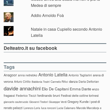
Medea di sempre
Addio Arnoldo Foà
Natale in casa Cupiello secondo Antonio
Latella
Delteatro.it su facebook
Tags
Antonio Latella
Anagoor
anna netrebko
Antonio Tagliarini
arena di
danza
verona
Arturo Cirillo
Daria Deflorian
Carmelo Rifici
Babilonia Teatri
davide annachini
Elio De Capitani
Emma Dante
enzo
fragassi
ferdinando bruni
Federico Tiezzi
Festival delle colline torinesi
Gregory Kunde
i post di
giancarlo cauteruccio
Giovanni Testori
Giuseppe Verdi
renato palazzi
Lorenzo Loris
luca ronconi
Lucia Calamaro
Marcido Marcidorjs e