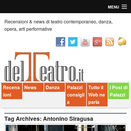
MENU
Home
Recensioni & news di teatro contemporaneo, danza,
opera, arti performative
Recensioni
Anticipazioni
News
Palazzi consiglia
Recens
News
Danza
Palazzi
Tutto il
I Post di
Video
ioni
consigli
Web ne
Palazzi
Chi siamo
a
parla
Contatti
Tag Archives:
Antonino Siragusa
dT in English