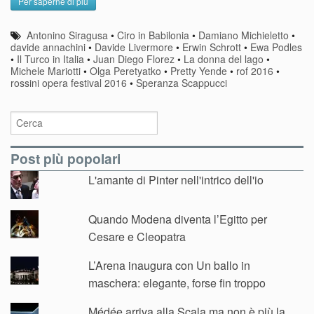
Per saperne di più
Antonino Siragusa
•
Ciro in Babilonia
•
Damiano Michieletto
•
davide annachini
•
Davide Livermore
•
Erwin Schrott
•
Ewa Podles
•
Il Turco in Italia
•
Juan Diego Florez
•
La donna del lago
•
Michele Mariotti
•
Olga Peretyatko
•
Pretty Yende
•
rof 2016
•
rossini opera festival 2016
•
Speranza Scappucci
Post più popolari
L'amante di Pinter nell'intrico dell'io
Quando Modena diventa l’Egitto per
Cesare e Cleopatra
L’Arena inaugura con Un ballo in
maschera: elegante, forse fin troppo
Médée arriva alla Scala ma non è più la