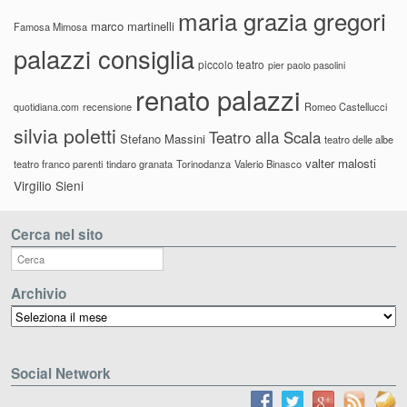
maria grazia gregori
marco martinelli
Famosa Mimosa
palazzi consiglia
piccolo teatro
pier paolo pasolini
renato palazzi
recensione
Romeo Castellucci
quotidiana.com
silvia poletti
Teatro alla Scala
Stefano Massini
teatro delle albe
valter malosti
teatro franco parenti
tindaro granata
Torinodanza
Valerio Binasco
Virgilio Sieni
Cerca nel sito
Archivio
Archivio
Social Network