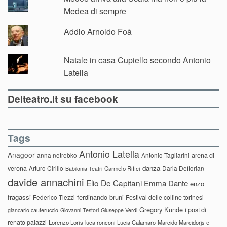
Medea di sempre
Addio Arnoldo Foà
Natale in casa Cupiello secondo Antonio
Latella
Delteatro.it su facebook
Tags
Antonio Latella
Anagoor
anna netrebko
Antonio Tagliarini
arena di
danza
verona
Arturo Cirillo
Daria Deflorian
Carmelo Rifici
Babilonia Teatri
davide annachini
Elio De Capitani
Emma Dante
enzo
fragassi
ferdinando bruni
Federico Tiezzi
Festival delle colline torinesi
Gregory Kunde
i post di
giancarlo cauteruccio
Giovanni Testori
Giuseppe Verdi
renato palazzi
Lorenzo Loris
luca ronconi
Lucia Calamaro
Marcido Marcidorjs e