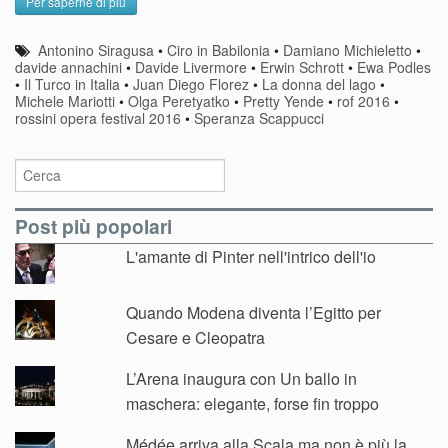
Per saperne di più
Antonino Siragusa
•
Ciro in Babilonia
•
Damiano Michieletto
•
davide annachini
•
Davide Livermore
•
Erwin Schrott
•
Ewa Podles
•
Il Turco in Italia
•
Juan Diego Florez
•
La donna del lago
•
Michele Mariotti
•
Olga Peretyatko
•
Pretty Yende
•
rof 2016
•
rossini opera festival 2016
•
Speranza Scappucci
Post più popolari
L'amante di Pinter nell'intrico dell'io
Quando Modena diventa l’Egitto per
Cesare e Cleopatra
L’Arena inaugura con Un ballo in
maschera: elegante, forse fin troppo
Médée arriva alla Scala ma non è più la