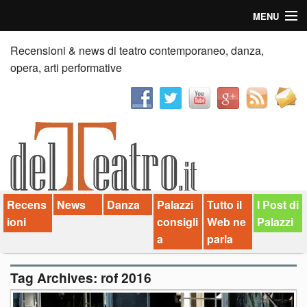
MENU
Home
Recensioni & news di teatro contemporaneo, danza,
opera, arti performative
Recensioni
Anticipazioni
News
Palazzi consiglia
Recens
News
Danza
Palazzi
Tutto il
I Post di
Video
ioni
consigli
Web ne
Palazzi
Chi siamo
a
parla
Contatti
Tag Archives:
rof 2016
dT in English