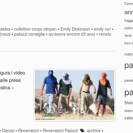
Carme
ann
fraga
colli
zaides
•
collettivo corps citoyen
•
Emily Dickinson
•
emily no!
•
(nous
•
palazzi consiglia
•
qu'avons encore 25 ans)
•
renato
Verdi
luca 
marco
pa
igura i video
alle prese
pasoli
stica –
pa
Stef
teatro
valte
•
Danza
•
Recensioni
•
Recensioni Palazzi
archive
•