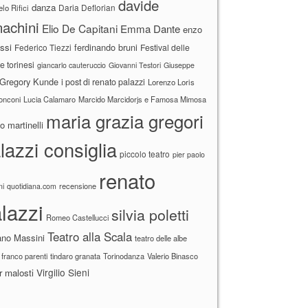
davide
danza
Daria Deflorian
lo Rifici
achini
Elio De Capitani
Emma Dante
enzo
ssi
ferdinando bruni
Federico Tiezzi
Festival delle
ne torinesi
giancarlo cauteruccio
Giovanni Testori
Giuseppe
Gregory Kunde
i post di renato palazzi
Lorenzo Loris
ronconi
Lucia Calamaro
Marcido Marcidorjs e Famosa Mimosa
maria grazia gregori
 martinelli
lazzi consiglia
piccolo teatro
pier paolo
renato
recensione
ni
quotidiana.com
lazzi
silvia poletti
Romeo Castellucci
Teatro alla Scala
ano Massini
teatro delle albe
 franco parenti
tindaro granata
Torinodanza
Valerio Binasco
Virgilio Sieni
r malosti