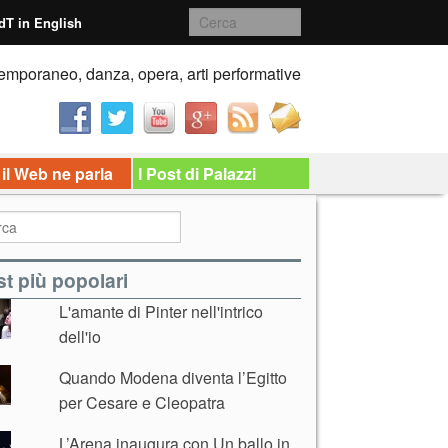
dT in English
emporaneo, danza, opera, arti performative
 il Web ne parla
I Post di Palazzi
t più popolari
L'amante di Pinter nell'intrico
dell'io
Quando Modena diventa l’Egitto
per Cesare e Cleopatra
L’Arena inaugura con Un ballo in