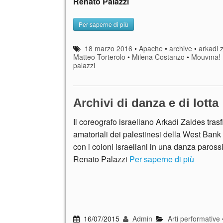
Renato Palazzi
Per saperne di più
18 marzo 2016
•
Apache
•
archive
•
arkadi 
Matteo Torterolo
•
Milena Costanzo
•
Mouvma! 
palazzi
Archivi di danza e di lotta
Il coreografo israeliano Arkadi Zaides trasf
amatoriali dei palestinesi della West Bank 
con i coloni israeliani in una danza parossi
Renato Palazzi
Per saperne di più
16/07/2015
Admin
Arti performative