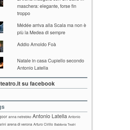
maschera: elegante, forse fin
troppo
Médée arriva alla Scala ma non è
più la Medea di sempre
Addio Arnoldo Foà
Natale in casa Cupiello secondo
Antonio Latella
teatro.it su facebook
gs
Antonio Latella
goor
anna netrebko
Antonio
arini
arena di verona
Arturo Cirillo
Babilonia Teatri