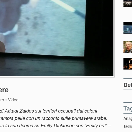
Del
ere
tro
•
Video
Ta
 di Arkadi Zaides sui territori occupati dai coloni
cambia pelle con un racconto sulle primavere arabe.
Ana
 la sua ricerca su Emily Dickinson con “Emily no!”
–
Tagli