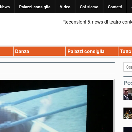
News
Palazzi consiglia
Video
Chi siamo
Contatti
Recensioni & news di teatro cont
Danza
Palazzi consiglia
Tutto
Pos