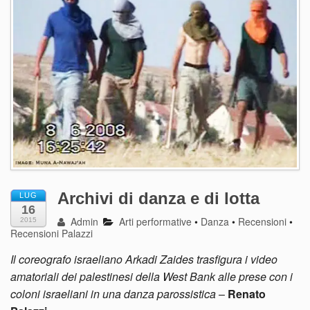
Archivi di danza e di lotta
LUG
16
Admin
Arti performative
•
Danza
•
Recensioni
•
2015
Recensioni Palazzi
Il coreografo israeliano Arkadi Zaides trasfigura i video
amatoriali dei palestinesi della West Bank alle prese con i
coloni israeliani in una danza parossistica
–
Renato