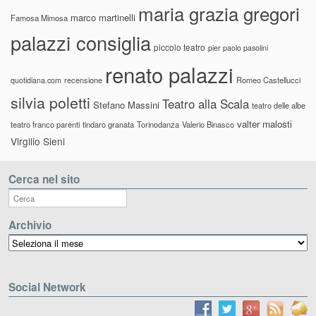
maria grazia gregori
marco martinelli
Famosa Mimosa
palazzi consiglia
piccolo teatro
pier paolo pasolini
renato palazzi
recensione
Romeo Castellucci
quotidiana.com
silvia poletti
Teatro alla Scala
Stefano Massini
teatro delle albe
valter malosti
teatro franco parenti
tindaro granata
Torinodanza
Valerio Binasco
Virgilio Sieni
Cerca nel sito
Archivio
Archivio
Social Network