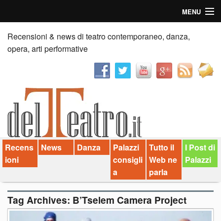
MENU
Home
Recensioni & news di teatro contemporaneo, danza,
opera, arti performative
Recensioni
Anticipazioni
News
Palazzi consiglia
Recens
News
Danza
Palazzi
Tutto il
I Post di
Video
ioni
consigli
Web ne
Palazzi
Chi siamo
a
parla
Contatti
Tag Archives:
B’Tselem Camera Project
dT in English