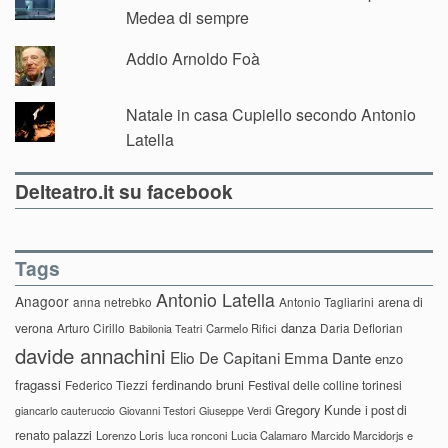
Medea di sempre
Addio Arnoldo Foà
Natale in casa Cupiello secondo Antonio
Latella
Delteatro.it su facebook
Tags
Antonio Latella
Anagoor
anna netrebko
Antonio Tagliarini
arena di
danza
verona
Arturo Cirillo
Daria Deflorian
Carmelo Rifici
Babilonia Teatri
davide annachini
Elio De Capitani
Emma Dante
enzo
fragassi
ferdinando bruni
Federico Tiezzi
Festival delle colline torinesi
Gregory Kunde
i post di
giancarlo cauteruccio
Giovanni Testori
Giuseppe Verdi
renato palazzi
Lorenzo Loris
luca ronconi
Lucia Calamaro
Marcido Marcidorjs e