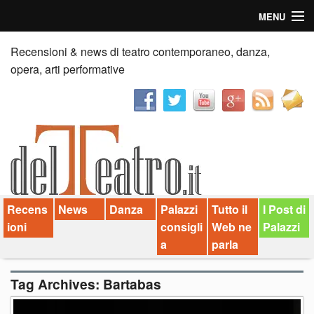
MENU
Home
Recensioni & news di teatro contemporaneo, danza,
opera, arti performative
Recensioni
Anticipazioni
News
Palazzi consiglia
Recens
News
Danza
Palazzi
Tutto il
I Post di
Video
ioni
consigli
Web ne
Palazzi
Chi siamo
a
parla
Contatti
Tag Archives:
Bartabas
dT in English