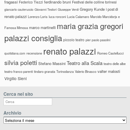
fragassi
ferdinando bruni
Federico Tiezzi
Festival delle colline torinesi
Gregory Kunde
i post di
giancarlo cauteruccio
Giovanni Testori
Giuseppe Verdi
renato palazzi
Lorenzo Loris
luca ronconi
Lucia Calamaro
Marcido Marcidorjs e
maria grazia gregori
marco martinelli
Famosa Mimosa
palazzi consiglia
piccolo teatro
pier paolo pasolini
renato palazzi
recensione
Romeo Castellucci
quotidiana.com
silvia poletti
Teatro alla Scala
Stefano Massini
teatro delle albe
valter malosti
teatro franco parenti
tindaro granata
Torinodanza
Valerio Binasco
Virgilio Sieni
Cerca nel sito
Archivio
Archivio