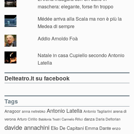
maschera: elegante, forse fin troppo
Médée arriva alla Scala ma non è più la
Medea di sempre
Addio Arnoldo Foà
Natale in casa Cupiello secondo Antonio
Latella
Delteatro.it su facebook
Tags
Antonio Latella
Anagoor
anna netrebko
Antonio Tagliarini
arena di
danza
verona
Arturo Cirillo
Daria Deflorian
Carmelo Rifici
Babilonia Teatri
davide annachini
Elio De Capitani
Emma Dante
enzo