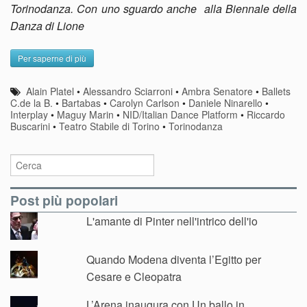
Torinodanza. Con uno sguardo anche
alla Biennale della
Danza di Lione
Per saperne di più
Alain Platel
•
Alessandro Sciarroni
•
Ambra Senatore
•
Ballets
C.de la B.
•
Bartabas
•
Carolyn Carlson
•
Daniele Ninarello
•
Interplay
•
Maguy Marin
•
NID/Italian Dance Platform
•
Riccardo
Buscarini
•
Teatro Stabile di Torino
•
Torinodanza
Post più popolari
L'amante di Pinter nell'intrico dell'io
Quando Modena diventa l’Egitto per
Cesare e Cleopatra
L’Arena inaugura con Un ballo in