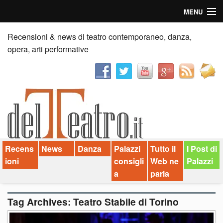
MENU
Home
Recensioni & news di teatro contemporaneo, danza,
opera, arti performative
Recensioni
Anticipazioni
News
Palazzi consiglia
Recens
News
Danza
Palazzi
Tutto il
I Post di
Video
ioni
consigli
Web ne
Palazzi
Chi siamo
a
parla
Contatti
Tag Archives:
Teatro Stabile di Torino
dT in English