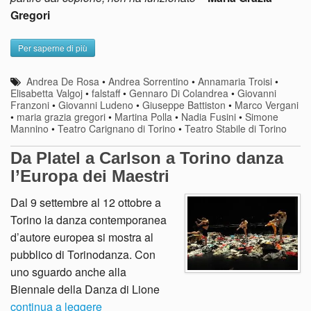
Gregori
Per saperne di più
Andrea De Rosa
•
Andrea Sorrentino
•
Annamaria Troisi
•
Elisabetta Valgoj
•
falstaff
•
Gennaro Di Colandrea
•
Giovanni
Franzoni
•
Giovanni Ludeno
•
Giuseppe Battiston
•
Marco Vergani
•
maria grazia gregori
•
Martina Polla
•
Nadia Fusini
•
Simone
Mannino
•
Teatro Carignano di Torino
•
Teatro Stabile di Torino
Da Platel a Carlson a Torino danza
l’Europa dei Maestri
Dal 9 settembre al 12 ottobre a
Torino la danza contemporanea
d’autore europea si mostra al
pubblico di Torinodanza. Con
uno sguardo anche alla
Biennale della Danza di Lione
continua a leggere