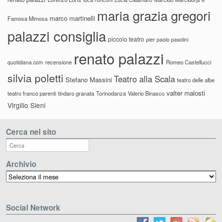
maria grazia gregori
marco martinelli
Famosa Mimosa
palazzi consiglia
piccolo teatro
pier paolo pasolini
renato palazzi
recensione
Romeo Castellucci
quotidiana.com
silvia poletti
Teatro alla Scala
Stefano Massini
teatro delle albe
valter malosti
teatro franco parenti
tindaro granata
Torinodanza
Valerio Binasco
Virgilio Sieni
Cerca nel sito
Archivio
Archivio
Social Network