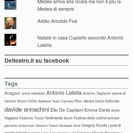
Médée arriva alla Scala ma non è più la
Medea di sempre
Addio Arnoldo Foà
Natale in casa Cupiello secondo Antonio
Latella
Delteatro.it su facebook
Tags
Antonio Latella
Anagoor
anna netrebko
Antonio Tagliarini
arena di
danza
verona
Arturo Cirillo
Daria Deflorian
Carmelo Rifici
Babilonia Teatri
davide annachini
Elio De Capitani
Emma Dante
enzo
fragassi
ferdinando bruni
Federico Tiezzi
Festival delle colline torinesi
Gregory Kunde
i post di
giancarlo cauteruccio
Giovanni Testori
Giuseppe Verdi
renato palazzi
Lorenzo Loris
luca ronconi
Lucia Calamaro
Marcido Marcidorjs e