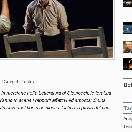
ni Gregori
•
Teatro
Del
 immersione nella Letteratura di Steinbeck, letteratura
anno in scena i rapporti affettivi ed amorosi di una
iolenza mai fine a se stessa. Ottima la prova del cast
–
Ta
Ana
Tagli