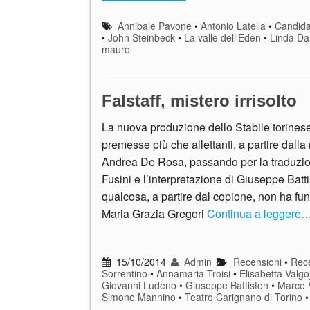
Annibale Pavone
•
Antonio Latella
•
Candida
•
John Steinbeck
•
La valle dell'Eden
•
Linda Dal
mauro
Falstaff, mistero irrisolto
La nuova produzione dello Stabile torines
premesse più che allettanti, a partire dalla 
Andrea De Rosa, passando per la traduzi
Fusini e l’interpretazione di Giuseppe Batt
qualcosa, a partire dal copione, non ha fu
Maria Grazia Gregori
Continua a leggere
15/10/2014
Admin
Recensioni
•
Rece
Sorrentino
•
Annamaria Troisi
•
Elisabetta Valgo
Giovanni Ludeno
•
Giuseppe Battiston
•
Marco 
Simone Mannino
•
Teatro Carignano di Torino