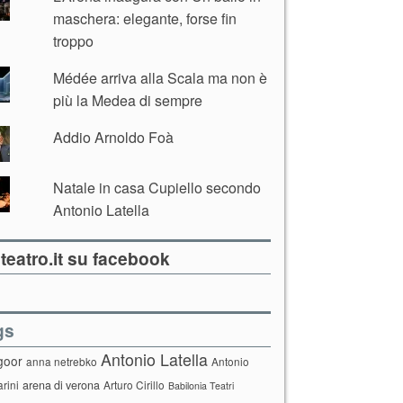
maschera: elegante, forse fin
troppo
Médée arriva alla Scala ma non è
più la Medea di sempre
Addio Arnoldo Foà
Natale in casa Cupiello secondo
Antonio Latella
teatro.it su facebook
gs
Antonio Latella
goor
anna netrebko
Antonio
arini
arena di verona
Arturo Cirillo
Babilonia Teatri