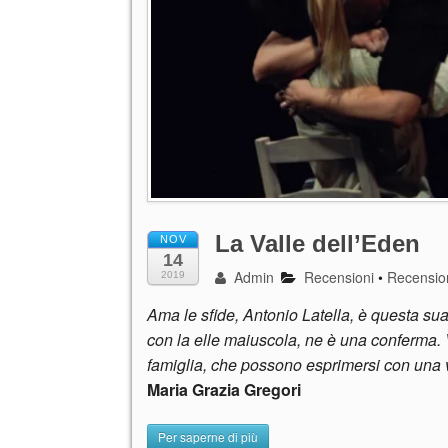
La Valle dell’Eden
NOV
14
Admin
Recensioni
•
Recensio
2019
Ama le sfide, Antonio Latella, è questa sua
con la elle maiuscola, ne è una conferma. V
famiglia, che possono esprimersi con una v
Maria Grazia Gregori
Per saperne di più