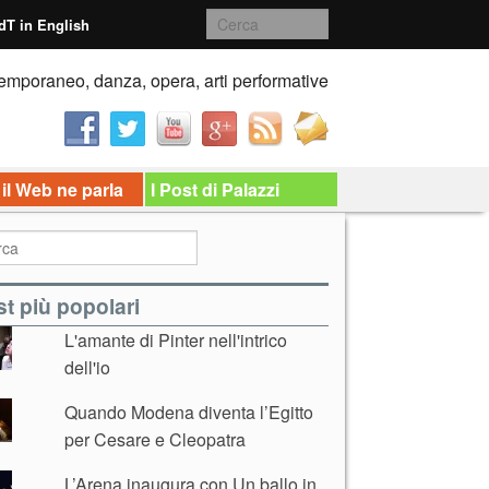
dT in English
emporaneo, danza, opera, arti performative
 il Web ne parla
I Post di Palazzi
t più popolari
L'amante di Pinter nell'intrico
dell'io
Quando Modena diventa l’Egitto
per Cesare e Cleopatra
L’Arena inaugura con Un ballo in