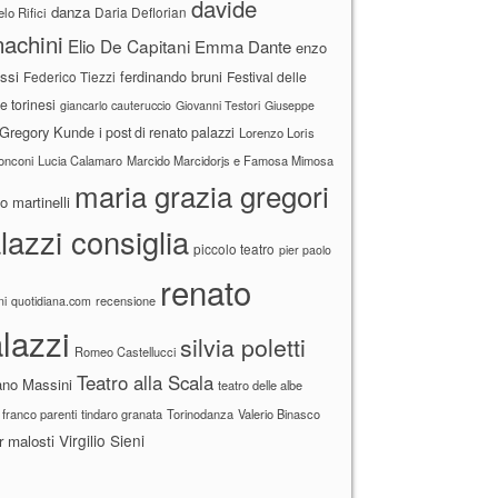
davide
danza
Daria Deflorian
lo Rifici
achini
Elio De Capitani
Emma Dante
enzo
ssi
ferdinando bruni
Federico Tiezzi
Festival delle
ne torinesi
giancarlo cauteruccio
Giovanni Testori
Giuseppe
Gregory Kunde
i post di renato palazzi
Lorenzo Loris
ronconi
Lucia Calamaro
Marcido Marcidorjs e Famosa Mimosa
maria grazia gregori
 martinelli
lazzi consiglia
piccolo teatro
pier paolo
renato
recensione
ni
quotidiana.com
lazzi
silvia poletti
Romeo Castellucci
Teatro alla Scala
ano Massini
teatro delle albe
 franco parenti
tindaro granata
Torinodanza
Valerio Binasco
Virgilio Sieni
r malosti