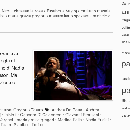
Carme
ann
 Nieri
•
christian la rosa
•
Elisabetta Valgoj
•
emiliano masala
isi
•
maria grazia gregori
•
massimiliano speziani
•
michele di
fraga
colli
Verdi
luca 
marco
e vantava
regia di
pa
one di Nadia
iston. Ma
pasoli
nzionato –
pa
…
Stef
teatro
nsioni Gregori
•
Teatro
Andrea De Rosa
•
Andrea
j
•
falstaff
•
Gennaro Di Colandrea
•
Giovanni Franzoni
•
valte
Vergani
•
maria grazia gregori
•
Martina Polla
•
Nadia Fusini
•
•
Teatro Stabile di Torino