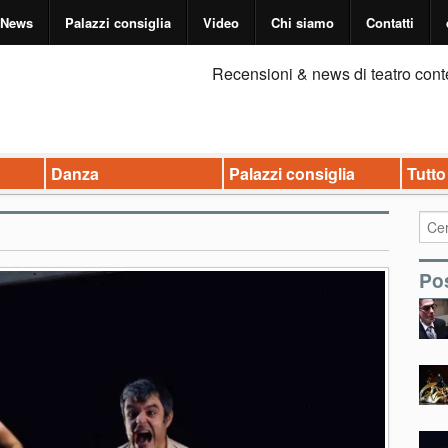
News
Palazzi consiglia
Video
Chi siamo
Contatti
Recensioni & news di teatro cont
Danza
Palazzi consiglia
Tutto
Pos