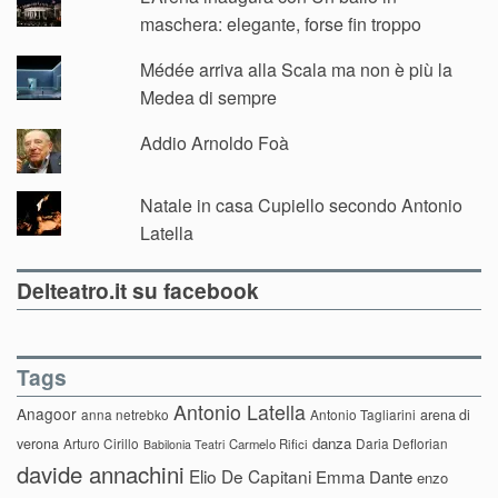
maschera: elegante, forse fin troppo
Médée arriva alla Scala ma non è più la
Medea di sempre
Addio Arnoldo Foà
Natale in casa Cupiello secondo Antonio
Latella
Delteatro.it su facebook
Tags
Antonio Latella
Anagoor
anna netrebko
Antonio Tagliarini
arena di
danza
verona
Arturo Cirillo
Daria Deflorian
Carmelo Rifici
Babilonia Teatri
davide annachini
Elio De Capitani
Emma Dante
enzo