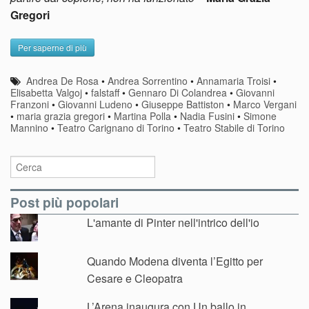
Gregori
Per saperne di più
Andrea De Rosa
•
Andrea Sorrentino
•
Annamaria Troisi
•
Elisabetta Valgoj
•
falstaff
•
Gennaro Di Colandrea
•
Giovanni
Franzoni
•
Giovanni Ludeno
•
Giuseppe Battiston
•
Marco Vergani
•
maria grazia gregori
•
Martina Polla
•
Nadia Fusini
•
Simone
Mannino
•
Teatro Carignano di Torino
•
Teatro Stabile di Torino
Post più popolari
L'amante di Pinter nell'intrico dell'io
Quando Modena diventa l’Egitto per
Cesare e Cleopatra
L’Arena inaugura con Un ballo in