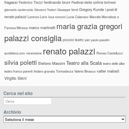
fragassi
ferdinando bruni
Federico Tiezzi
Festival delle colline torinesi
Gregory Kunde
i post di
giancarlo cauteruccio
Giovanni Testori
Giuseppe Verdi
renato palazzi
Lorenzo Loris
luca ronconi
Lucia Calamaro
Marcido Marcidorjs e
maria grazia gregori
marco martinelli
Famosa Mimosa
palazzi consiglia
piccolo teatro
pier paolo pasolini
renato palazzi
recensione
Romeo Castellucci
quotidiana.com
silvia poletti
Teatro alla Scala
Stefano Massini
teatro delle albe
valter malosti
teatro franco parenti
tindaro granata
Torinodanza
Valerio Binasco
Virgilio Sieni
Cerca nel sito
Archivio
Archivio