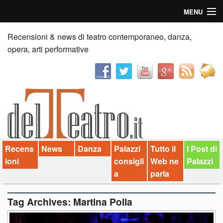
MENU
Home
Recensioni & news di teatro contemporaneo, danza,
opera, arti performative
Recensioni
Anticipazioni
News
Palazzi consiglia
Recens
News
Danza
Palazzi
Tutto il
I Post di
Video
ioni
consigli
Web ne
Palazzi
Chi siamo
a
parla
Contatti
Tag Archives:
Martina Polla
dT in English