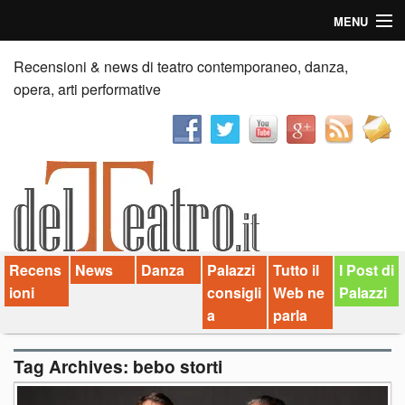
MENU
Home
Recensioni & news di teatro contemporaneo, danza,
opera, arti performative
Recensioni
Anticipazioni
News
Palazzi consiglia
Recens
News
Danza
Palazzi
Tutto il
I Post di
Video
ioni
consigli
Web ne
Palazzi
Chi siamo
a
parla
Contatti
Tag Archives:
bebo storti
dT in English