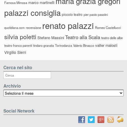
maria grazia gregori
marco martinelli
Famosa Mimosa
palazzi consiglia
piccolo teatro
pier paolo pasolini
renato palazzi
recensione
Romeo Castellucci
quotidiana.com
silvia poletti
Teatro alla Scala
Stefano Massini
teatro delle albe
valter malosti
teatro franco parenti
tindaro granata
Torinodanza
Valerio Binasco
Virgilio Sieni
Cerca nel sito
Archivio
Archivio
Social Network