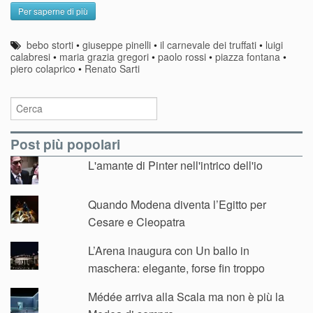
Per saperne di più
bebo storti
•
giuseppe pinelli
•
il carnevale dei truffati
•
luigi
calabresi
•
maria grazia gregori
•
paolo rossi
•
piazza fontana
•
piero colaprico
•
Renato Sarti
Post più popolari
L'amante di Pinter nell'intrico dell'io
Quando Modena diventa l’Egitto per
Cesare e Cleopatra
L’Arena inaugura con Un ballo in
maschera: elegante, forse fin troppo
Médée arriva alla Scala ma non è più la