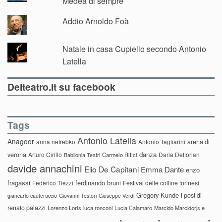
Medea di sempre
Addio Arnoldo Foà
Natale in casa Cupiello secondo Antonio
Latella
Delteatro.it su facebook
Tags
Antonio Latella
Anagoor
anna netrebko
Antonio Tagliarini
arena di
danza
verona
Arturo Cirillo
Daria Deflorian
Carmelo Rifici
Babilonia Teatri
davide annachini
Elio De Capitani
Emma Dante
enzo
fragassi
ferdinando bruni
Federico Tiezzi
Festival delle colline torinesi
Gregory Kunde
i post di
giancarlo cauteruccio
Giovanni Testori
Giuseppe Verdi
renato palazzi
Lorenzo Loris
luca ronconi
Lucia Calamaro
Marcido Marcidorjs e