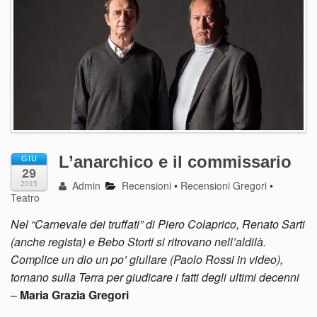
L’anarchico e il commissario
GIU
29
Admin
Recensioni
•
Recensioni Gregori
•
2015
Teatro
Nel “Carnevale dei truffati” di Piero Colaprico, Renato Sarti
(anche regista) e Bebo Storti si ritrovano nell’aldilà.
Complice un dio un po’ giullare (Paolo Rossi in video),
tornano sulla Terra per giudicare i fatti degli ultimi decenni
–
Maria Grazia Gregori