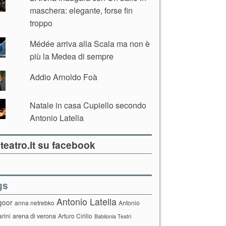
maschera: elegante, forse fin
troppo
Médée arriva alla Scala ma non è
più la Medea di sempre
Addio Arnoldo Foà
Natale in casa Cupiello secondo
Antonio Latella
teatro.it su facebook
gs
Antonio Latella
goor
anna netrebko
Antonio
arini
arena di verona
Arturo Cirillo
Babilonia Teatri