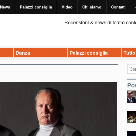
News
Palazzi consiglia
Video
Chi siamo
Contatti
Recensioni & news di teatro cont
Danza
Palazzi consiglia
Tutto
Pos