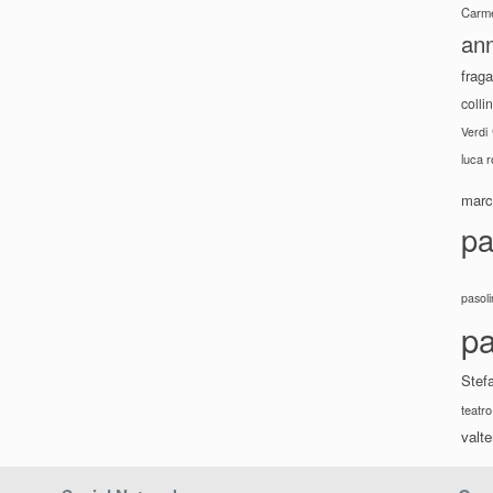
Carme
ann
fraga
colli
Verdi
luca 
marco
pa
pasoli
pa
Stef
teatro
valte