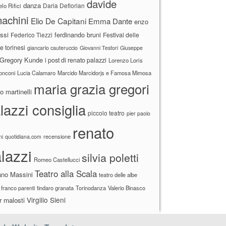
davide
danza
Daria Deflorian
lo Rifici
achini
Elio De Capitani
Emma Dante
enzo
ssi
ferdinando bruni
Federico Tiezzi
Festival delle
ne torinesi
giancarlo cauteruccio
Giovanni Testori
Giuseppe
Gregory Kunde
i post di renato palazzi
Lorenzo Loris
ronconi
Lucia Calamaro
Marcido Marcidorjs e Famosa Mimosa
maria grazia gregori
 martinelli
lazzi consiglia
piccolo teatro
pier paolo
renato
recensione
ni
quotidiana.com
lazzi
silvia poletti
Romeo Castellucci
Teatro alla Scala
ano Massini
teatro delle albe
 franco parenti
tindaro granata
Torinodanza
Valerio Binasco
Virgilio Sieni
r malosti