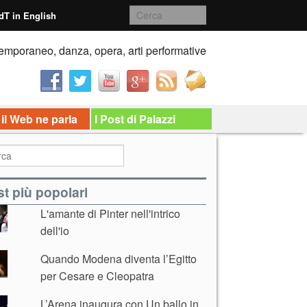
dT in English
emporaneo, danza, opera, arti performative
 il Web ne parla
I Post di Palazzi
t più popolari
L'amante di Pinter nell'intrico
dell'io
Quando Modena diventa l’Egitto
per Cesare e Cleopatra
L’Arena inaugura con Un ballo in