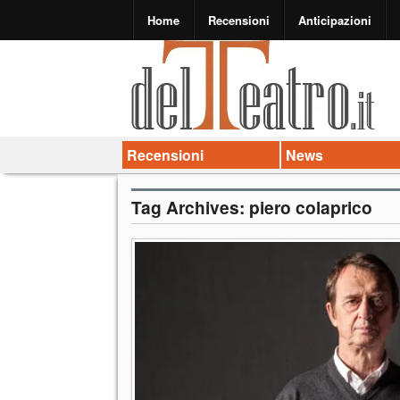
Home
Recensioni
Anticipazioni
Recensioni
News
Tag Archives:
piero colaprico