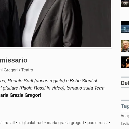
mmissario
ni Gregori
•
Teatro
ico, Renato Sarti (anche regista) e Bebo Storti si
Del
’ giullare (Paolo Rossi in video), tornano sulla Terra
aria Grazia Gregori
Ta
Ana
i truffati
•
luigi calabresi
•
maria grazia gregori
•
paolo rossi
•
Tagli