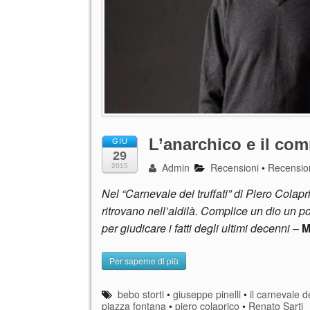
L’anarchico e il co
GIU
29
Admin
Recensioni
•
Recensio
2015
Nel “Carnevale dei truffati” di Piero Colapr
ritrovano nell’aldilà. Complice un dio un po
per giudicare i fatti degli ultimi decenni
–
M
Per saperne di più
bebo storti
•
giuseppe pinelli
•
il carnevale de
piazza fontana
•
piero colaprico
•
Renato Sarti