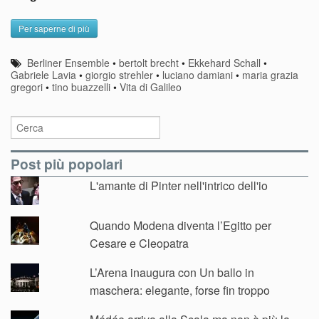
Per saperne di più
Berliner Ensemble
•
bertolt brecht
•
Ekkehard Schall
•
Gabriele Lavia
•
giorgio strehler
•
luciano damiani
•
maria grazia
gregori
•
tino buazzelli
•
Vita di Galileo
Post più popolari
L'amante di Pinter nell'intrico dell'io
Quando Modena diventa l’Egitto per
Cesare e Cleopatra
L’Arena inaugura con Un ballo in
maschera: elegante, forse fin troppo