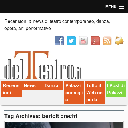
MENU
Home
Recensioni & news di teatro contemporaneo, danza,
opera, arti performative
Recensioni
Anticipazioni
News
Palazzi consiglia
Recens
News
Danza
Palazzi
Tutto il
I Post di
Video
ioni
consigli
Web ne
Palazzi
Chi siamo
a
parla
Contatti
Tag Archives:
bertolt brecht
dT in English