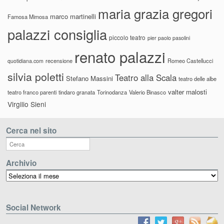
maria grazia gregori
marco martinelli
Famosa Mimosa
palazzi consiglia
piccolo teatro
pier paolo pasolini
renato palazzi
recensione
Romeo Castellucci
quotidiana.com
silvia poletti
Teatro alla Scala
Stefano Massini
teatro delle albe
valter malosti
teatro franco parenti
tindaro granata
Torinodanza
Valerio Binasco
Virgilio Sieni
Cerca nel sito
Archivio
Archivio
Social Network