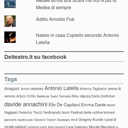
Médée arriva alla Scala ma non è più la
Medea di sempre
Addio Arnoldo Foà
Natale in casa Cupiello secondo Antonio
Latella
Delteatro.it su facebook
Tags
Antonio Latella
Anagoor
anna netrebko
Antonio Tagliarini
arena di
danza
verona
Arturo Cirillo
Daria Deflorian
Carmelo Rifici
Babilonia Teatri
davide annachini
Elio De Capitani
Emma Dante
enzo
fragassi
ferdinando bruni
Federico Tiezzi
Festival delle colline torinesi
Gregory Kunde
i post di
giancarlo cauteruccio
Giovanni Testori
Giuseppe Verdi
renato palazzi
Lorenzo Loris
luca ronconi
Lucia Calamaro
Marcido Marcidorjs e