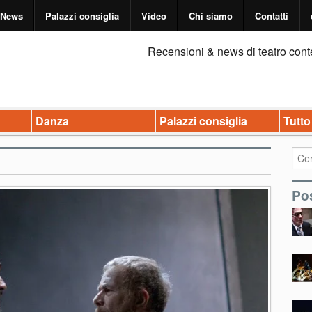
News
Palazzi consiglia
Video
Chi siamo
Contatti
Recensioni & news di teatro cont
Danza
Palazzi consiglia
Tutto
Pos