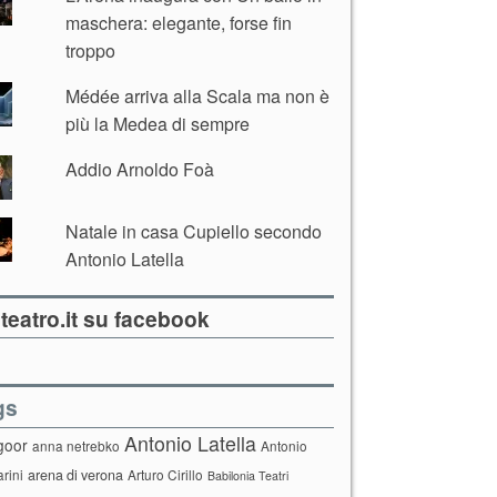
maschera: elegante, forse fin
troppo
Médée arriva alla Scala ma non è
più la Medea di sempre
Addio Arnoldo Foà
Natale in casa Cupiello secondo
Antonio Latella
teatro.it su facebook
gs
Antonio Latella
goor
anna netrebko
Antonio
arini
arena di verona
Arturo Cirillo
Babilonia Teatri