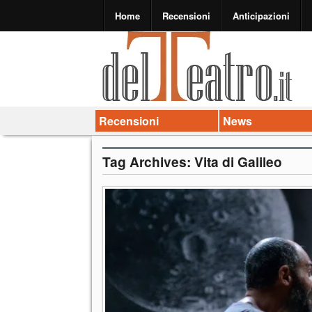
Home
Recensioni
Anticipazioni
Recensioni
News
Tag Archives:
Vita di Galileo