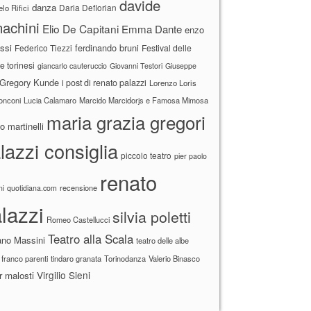
davide
danza
Daria Deflorian
lo Rifici
achini
Elio De Capitani
Emma Dante
enzo
ssi
ferdinando bruni
Federico Tiezzi
Festival delle
ne torinesi
giancarlo cauteruccio
Giovanni Testori
Giuseppe
Gregory Kunde
i post di renato palazzi
Lorenzo Loris
ronconi
Lucia Calamaro
Marcido Marcidorjs e Famosa Mimosa
maria grazia gregori
 martinelli
lazzi consiglia
piccolo teatro
pier paolo
renato
recensione
ni
quotidiana.com
lazzi
silvia poletti
Romeo Castellucci
Teatro alla Scala
ano Massini
teatro delle albe
 franco parenti
tindaro granata
Torinodanza
Valerio Binasco
Virgilio Sieni
r malosti