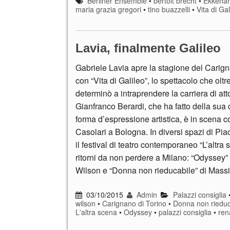
Berliner Ensemble
•
bertolt brecht
•
Ekkehar
maria grazia gregori
•
tino buazzelli
•
Vita di Gal
Lavia, finalmente Galileo
Gabriele Lavia apre la stagione del Carign
con “Vita di Galileo”, lo spettacolo che oltr
determinò a intraprendere la carriera di att
Gianfranco Berardi, che ha fatto della sua 
forma d’espressione artistica, è in scena c
Casolari a Bologna. In diversi spazi di Pia
il festival di teatro contemporaneo “L’altra
ritorni da non perdere a Milano: “Odyssey”
Wilson e “Donna non rieducabile” di Mass
03/10/2015
Admin
Palazzi consiglia
wilson
•
Carignano di Torino
•
Donna non rieduc
L'altra scena
•
Odyssey
•
palazzi consiglia
•
ren