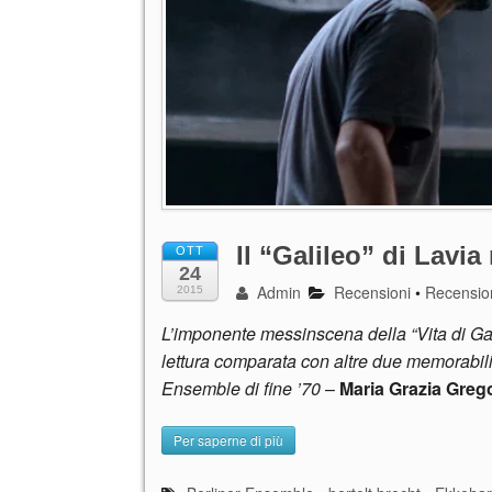
Il “Galileo” di Lavia
OTT
24
Admin
Recensioni
•
Recensio
2015
L’imponente messinscena della “Vita di Gal
lettura comparata con altre due memorabili 
Ensemble di fine ’70
–
Maria Grazia Grego
Per saperne di più