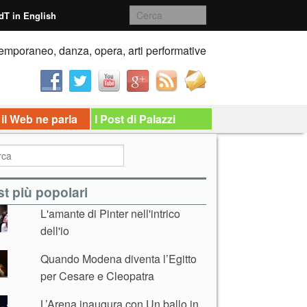
dT in English
emporaneo, danza, opera, arti performative
 il Web ne parla
I Post di Palazzi
t più popolari
L'amante di Pinter nell'intrico
dell'io
Quando Modena diventa l’Egitto
per Cesare e Cleopatra
L’Arena inaugura con Un ballo in