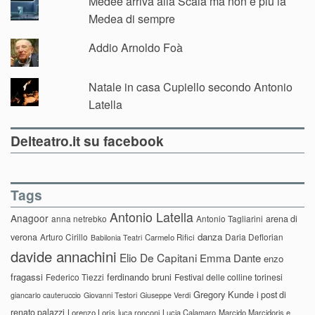
Médée arriva alla Scala ma non è più la
Medea di sempre
Addio Arnoldo Foà
Natale in casa Cupiello secondo Antonio
Latella
Delteatro.it su facebook
Tags
Antonio Latella
Anagoor
anna netrebko
Antonio Tagliarini
arena di
danza
verona
Arturo Cirillo
Daria Deflorian
Carmelo Rifici
Babilonia Teatri
davide annachini
Elio De Capitani
Emma Dante
enzo
fragassi
ferdinando bruni
Federico Tiezzi
Festival delle colline torinesi
Gregory Kunde
i post di
giancarlo cauteruccio
Giovanni Testori
Giuseppe Verdi
renato palazzi
Lorenzo Loris
luca ronconi
Lucia Calamaro
Marcido Marcidorjs e