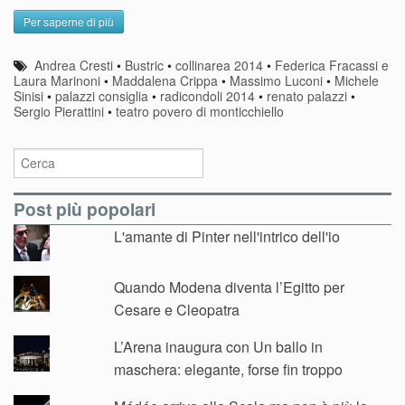
Per saperne di più
Andrea Cresti
•
Bustric
•
collinarea 2014
•
Federica Fracassi e
Laura Marinoni
•
Maddalena Crippa
•
Massimo Luconi
•
Michele
Sinisi
•
palazzi consiglia
•
radicondoli 2014
•
renato palazzi
•
Sergio Pierattini
•
teatro povero di monticchiello
Post più popolari
L'amante di Pinter nell'intrico dell'io
Quando Modena diventa l’Egitto per
Cesare e Cleopatra
L’Arena inaugura con Un ballo in
maschera: elegante, forse fin troppo