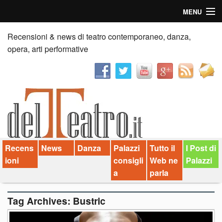
MENU
Home
Recensioni & news di teatro contemporaneo, danza,
opera, arti performative
Recensioni
Anticipazioni
News
Palazzi consiglia
Recens
News
Danza
Palazzi
Tutto il
I Post di
Video
ioni
consigli
Web ne
Palazzi
Chi siamo
a
parla
Contatti
Tag Archives:
Bustric
dT in English