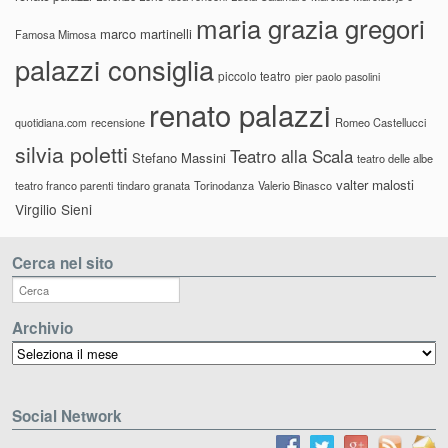
maria grazia gregori
marco martinelli
Famosa Mimosa
palazzi consiglia
piccolo teatro
pier paolo pasolini
renato palazzi
recensione
Romeo Castellucci
quotidiana.com
silvia poletti
Teatro alla Scala
Stefano Massini
teatro delle albe
valter malosti
teatro franco parenti
tindaro granata
Torinodanza
Valerio Binasco
Virgilio Sieni
Cerca nel sito
Archivio
Archivio
Social Network