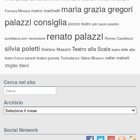
maria grazia gregori
marco martinelli
Famosa Mimosa
palazzi consiglia
piccolo teatro
pier paolo pasolini
renato palazzi
recensione
Romeo Castellucci
quotidiana.com
silvia poletti
Teatro alla Scala
Stefano Massini
teatro delle albe
valter malosti
teatro franco parenti
tindaro granata
Torinodanza
Valerio Binasco
Virgilio Sieni
Cerca nel sito
Archivio
Archivio
Social Network