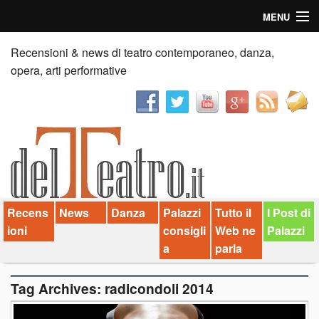
MENU
Home
Recensioni & news di teatro contemporaneo, danza,
opera, arti performative
Recensioni
Anticipazioni
News
Palazzi consiglia
Recens
News
Danza
Palazzi
Tutto il
I Post di
Video
ioni
consigli
Web ne
Palazzi
Chi siamo
a
parla
Contatti
Tag Archives:
radicondoli 2014
dT in English