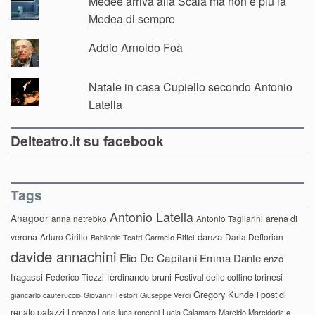
Médée arriva alla Scala ma non è più la
Medea di sempre
Addio Arnoldo Foà
Natale in casa Cupiello secondo Antonio
Latella
Delteatro.it su facebook
Tags
Antonio Latella
Anagoor
anna netrebko
Antonio Tagliarini
arena di
danza
verona
Arturo Cirillo
Daria Deflorian
Carmelo Rifici
Babilonia Teatri
davide annachini
Elio De Capitani
Emma Dante
enzo
fragassi
ferdinando bruni
Federico Tiezzi
Festival delle colline torinesi
Gregory Kunde
i post di
giancarlo cauteruccio
Giovanni Testori
Giuseppe Verdi
renato palazzi
Lorenzo Loris
luca ronconi
Lucia Calamaro
Marcido Marcidorjs e