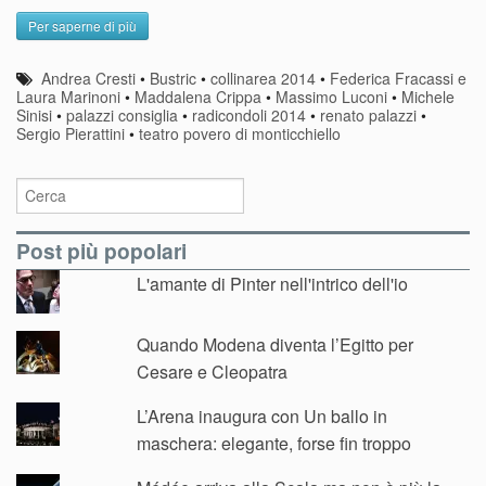
Per saperne di più
Andrea Cresti
•
Bustric
•
collinarea 2014
•
Federica Fracassi e
Laura Marinoni
•
Maddalena Crippa
•
Massimo Luconi
•
Michele
Sinisi
•
palazzi consiglia
•
radicondoli 2014
•
renato palazzi
•
Sergio Pierattini
•
teatro povero di monticchiello
Post più popolari
L'amante di Pinter nell'intrico dell'io
Quando Modena diventa l’Egitto per
Cesare e Cleopatra
L’Arena inaugura con Un ballo in
maschera: elegante, forse fin troppo