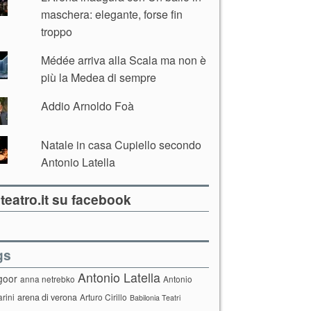
maschera: elegante, forse fin
troppo
Médée arriva alla Scala ma non è
più la Medea di sempre
Addio Arnoldo Foà
Natale in casa Cupiello secondo
Antonio Latella
teatro.it su facebook
gs
Antonio Latella
goor
anna netrebko
Antonio
arini
arena di verona
Arturo Cirillo
Babilonia Teatri