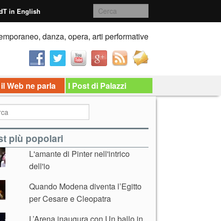
dT in English
emporaneo, danza, opera, arti performative
 il Web ne parla
I Post di Palazzi
t più popolari
L'amante di Pinter nell'intrico
dell'io
Quando Modena diventa l’Egitto
per Cesare e Cleopatra
L’Arena inaugura con Un ballo in