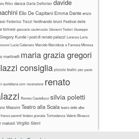
davide
danza
Daria Deflorian
lo Rifici
achini
Elio De Capitani
Emma Dante
enzo
ssi
ferdinando bruni
Federico Tiezzi
Festival delle
ne torinesi
giancarlo cauteruccio
Giovanni Testori
Giuseppe
Gregory Kunde
i post di renato palazzi
Lorenzo Loris
ronconi
Lucia Calamaro
Marcido Marcidorjs e Famosa Mimosa
maria grazia gregori
 martinelli
lazzi consiglia
piccolo teatro
pier paolo
renato
recensione
ni
quotidiana.com
lazzi
silvia poletti
Romeo Castellucci
Teatro alla Scala
ano Massini
teatro delle albe
 franco parenti
tindaro granata
Torinodanza
Valerio Binasco
Virgilio Sieni
r malosti