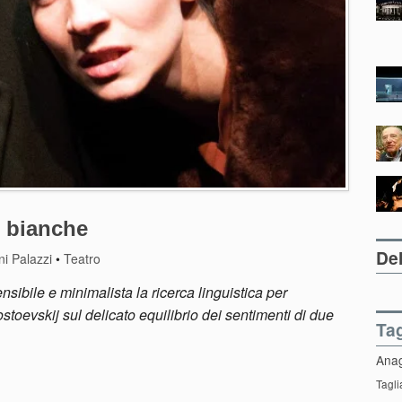
i bianche
Del
i Palazzi
•
Teatro
ibile e minimalista la ricerca linguistica per
stoevskij sul delicato equilibrio dei sentimenti di due
Ta
Ana
Tagli