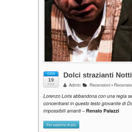
Dolci strazianti Nott
GEN
19
Admin
Recensioni
•
Recension
2016
Lorenzo Loris abbandona con una regia sens
concentrarsi in questo testo giovanile di Do
impossibili amanti
–
Renato Palazzi
Per saperne di più