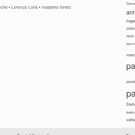
Carme
anche
•
Lorenzo Loris
•
massimo loreto
ann
fraga
colli
Verdi
luca 
marco
pa
pasoli
pa
Stef
teatro
valte