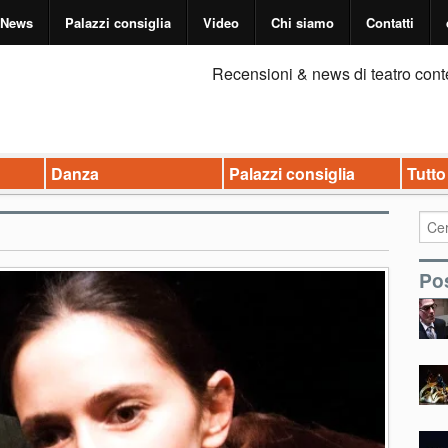
News
Palazzi consiglia
Video
Chi siamo
Contatti
Recensioni & news di teatro cont
Danza
Palazzi consiglia
Tutto
Pos