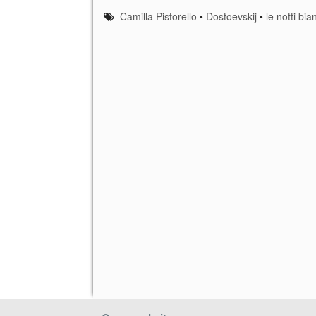
Camilla Pistorello
•
Dostoevskij
•
le notti bi