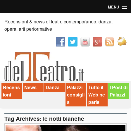
MENU
Home
Recensioni & news di teatro contemporaneo, danza,
opera, arti performative
Recensioni
Anticipazioni
News
Palazzi consiglia
Recens
News
Danza
Palazzi
Tutto il
I Post di
Video
ioni
consigli
Web ne
Palazzi
Chi siamo
a
parla
Contatti
Tag Archives:
le notti bianche
dT in English