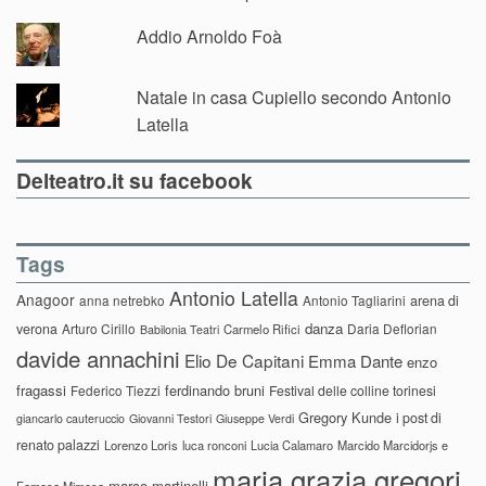
Addio Arnoldo Foà
Natale in casa Cupiello secondo Antonio
Latella
Delteatro.it su facebook
Tags
Antonio Latella
Anagoor
anna netrebko
Antonio Tagliarini
arena di
danza
verona
Arturo Cirillo
Daria Deflorian
Carmelo Rifici
Babilonia Teatri
davide annachini
Elio De Capitani
Emma Dante
enzo
fragassi
ferdinando bruni
Federico Tiezzi
Festival delle colline torinesi
Gregory Kunde
i post di
giancarlo cauteruccio
Giovanni Testori
Giuseppe Verdi
renato palazzi
Lorenzo Loris
luca ronconi
Lucia Calamaro
Marcido Marcidorjs e
maria grazia gregori
marco martinelli
Famosa Mimosa