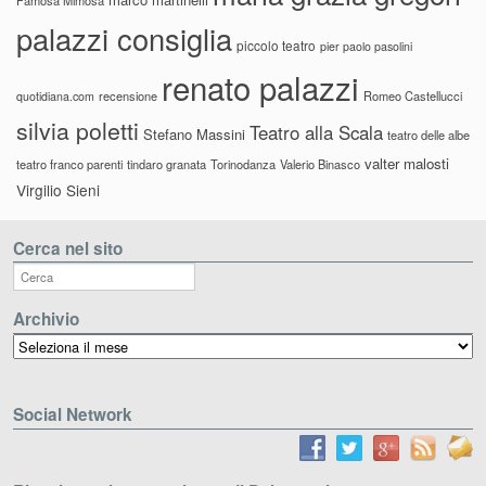
palazzi consiglia
piccolo teatro
pier paolo pasolini
renato palazzi
recensione
Romeo Castellucci
quotidiana.com
silvia poletti
Teatro alla Scala
Stefano Massini
teatro delle albe
valter malosti
teatro franco parenti
tindaro granata
Torinodanza
Valerio Binasco
Virgilio Sieni
Cerca nel sito
Archivio
Archivio
Social Network