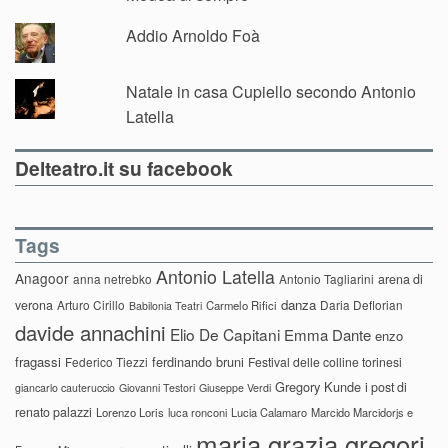
Addio Arnoldo Foà
Natale in casa Cupiello secondo Antonio
Latella
Delteatro.it su facebook
Tags
Antonio Latella
Anagoor
anna netrebko
Antonio Tagliarini
arena di
danza
verona
Arturo Cirillo
Daria Deflorian
Carmelo Rifici
Babilonia Teatri
davide annachini
Elio De Capitani
Emma Dante
enzo
fragassi
ferdinando bruni
Federico Tiezzi
Festival delle colline torinesi
Gregory Kunde
i post di
giancarlo cauteruccio
Giovanni Testori
Giuseppe Verdi
renato palazzi
Lorenzo Loris
luca ronconi
Lucia Calamaro
Marcido Marcidorjs e
maria grazia gregori