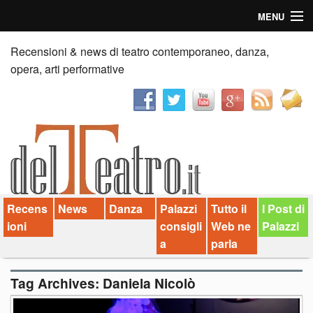
MENU
Home
Recensioni & news di teatro contemporaneo, danza,
opera, arti performative
Recensioni
Anticipazioni
News
Palazzi consiglia
Recens
News
Danza
Palazzi
Tutto il
I Post di
Video
ioni
consigli
Web ne
Palazzi
Chi siamo
a
parla
Contatti
Tag Archives:
Daniela Nicolò
dT in English