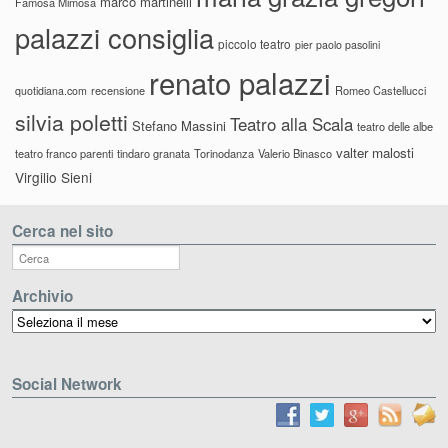
marco martinelli
Famosa Mimosa
palazzi consiglia
piccolo teatro
pier paolo pasolini
renato palazzi
recensione
Romeo Castellucci
quotidiana.com
silvia poletti
Teatro alla Scala
Stefano Massini
teatro delle albe
valter malosti
teatro franco parenti
tindaro granata
Torinodanza
Valerio Binasco
Virgilio Sieni
Cerca nel sito
Archivio
Archivio
Social Network