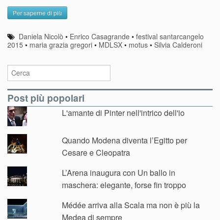
Per saperne di più
Daniela Nicolò
•
Enrico Casagrande
•
festival santarcangelo
2015
•
maria grazia gregori
•
MDLSX
•
motus
•
Silvia Calderoni
Post più popolari
L'amante di Pinter nell'intrico dell'io
Quando Modena diventa l’Egitto per
Cesare e Cleopatra
L’Arena inaugura con Un ballo in
maschera: elegante, forse fin troppo
Médée arriva alla Scala ma non è più la
Medea di sempre