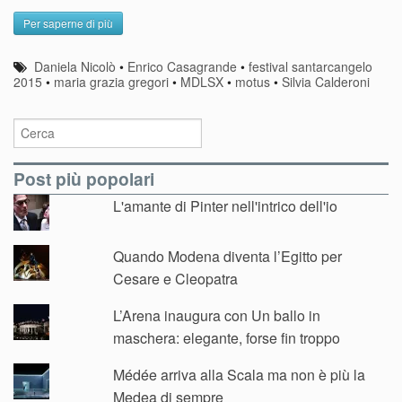
Per saperne di più
Daniela Nicolò
•
Enrico Casagrande
•
festival santarcangelo
2015
•
maria grazia gregori
•
MDLSX
•
motus
•
Silvia Calderoni
Post più popolari
L'amante di Pinter nell'intrico dell'io
Quando Modena diventa l’Egitto per
Cesare e Cleopatra
L’Arena inaugura con Un ballo in
maschera: elegante, forse fin troppo
Médée arriva alla Scala ma non è più la
Medea di sempre