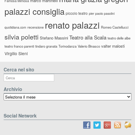
marco martinelli
Famosa Mimosa
palazzi consiglia
piccolo teatro
pier paolo pasolini
renato palazzi
recensione
Romeo Castellucci
quotidiana.com
silvia poletti
Teatro alla Scala
Stefano Massini
teatro delle albe
valter malosti
teatro franco parenti
tindaro granata
Torinodanza
Valerio Binasco
Virgilio Sieni
Cerca nel sito
Archivio
Archivio
Social Network