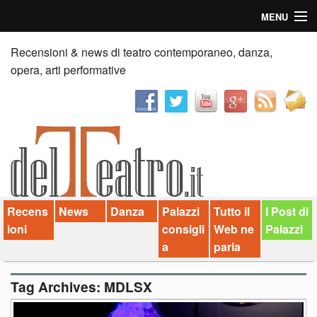
MENU
Home
Recensioni & news di teatro contemporaneo, danza,
opera, arti performative
Recensioni
Anticipazioni
News
Palazzi consiglia
Recens
News
Danza
Palazzi
Tutto il
I Post di
Video
ioni
consigli
Web ne
Palazzi
Chi siamo
a
parla
Contatti
Tag Archives:
MDLSX
dT in English