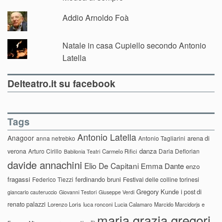
Addio Arnoldo Foà
Natale in casa Cupiello secondo Antonio
Latella
Delteatro.it su facebook
Tags
Antonio Latella
Anagoor
anna netrebko
Antonio Tagliarini
arena di
danza
verona
Arturo Cirillo
Daria Deflorian
Carmelo Rifici
Babilonia Teatri
davide annachini
Elio De Capitani
Emma Dante
enzo
fragassi
ferdinando bruni
Federico Tiezzi
Festival delle colline torinesi
Gregory Kunde
i post di
giancarlo cauteruccio
Giovanni Testori
Giuseppe Verdi
renato palazzi
Lorenzo Loris
luca ronconi
Lucia Calamaro
Marcido Marcidorjs e
maria grazia gregori