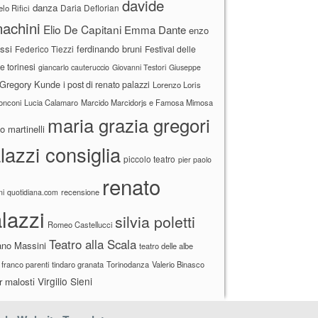
davide
danza
Daria Deflorian
lo Rifici
achini
Elio De Capitani
Emma Dante
enzo
ssi
ferdinando bruni
Federico Tiezzi
Festival delle
ne torinesi
giancarlo cauteruccio
Giovanni Testori
Giuseppe
Gregory Kunde
i post di renato palazzi
Lorenzo Loris
ronconi
Lucia Calamaro
Marcido Marcidorjs e Famosa Mimosa
maria grazia gregori
 martinelli
lazzi consiglia
piccolo teatro
pier paolo
renato
recensione
ni
quotidiana.com
lazzi
silvia poletti
Romeo Castellucci
Teatro alla Scala
ano Massini
teatro delle albe
 franco parenti
tindaro granata
Torinodanza
Valerio Binasco
Virgilio Sieni
r malosti