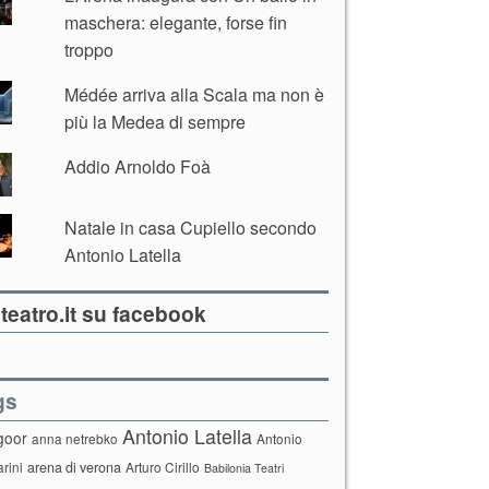
maschera: elegante, forse fin
troppo
Médée arriva alla Scala ma non è
più la Medea di sempre
Addio Arnoldo Foà
Natale in casa Cupiello secondo
Antonio Latella
teatro.it su facebook
gs
Antonio Latella
goor
anna netrebko
Antonio
arini
arena di verona
Arturo Cirillo
Babilonia Teatri