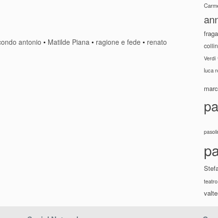
Carme
ann
fraga
econdo antonio
•
Matilde Piana
•
ragione e fede
•
renato
colli
Verdi
luca 
marco
pa
pasoli
pa
Stef
teatro
valte