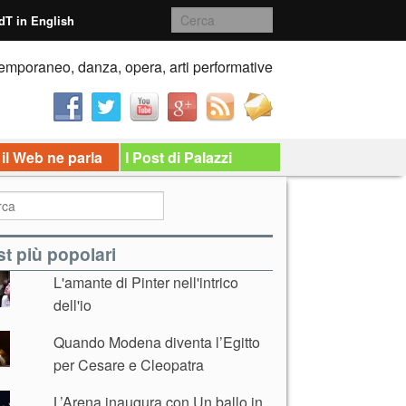
dT in English
emporaneo, danza, opera, arti performative
 il Web ne parla
I Post di Palazzi
t più popolari
L'amante di Pinter nell'intrico
dell'io
Quando Modena diventa l’Egitto
per Cesare e Cleopatra
L’Arena inaugura con Un ballo in