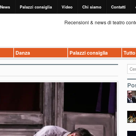
News
Palazzi consiglia
Video
Chi siamo
Contatti
Recensioni & news di teatro cont
Danza
Palazzi consiglia
Tutto
Pos