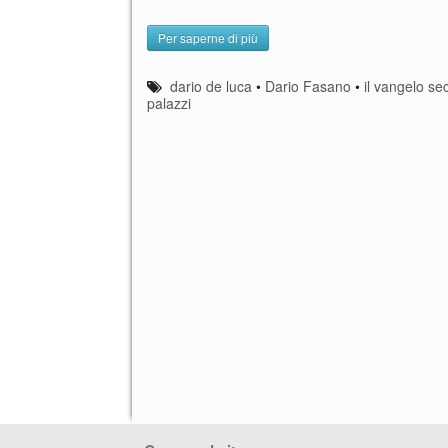
Per saperne di più
dario de luca
•
Dario Fasano
•
il vangelo s
palazzi