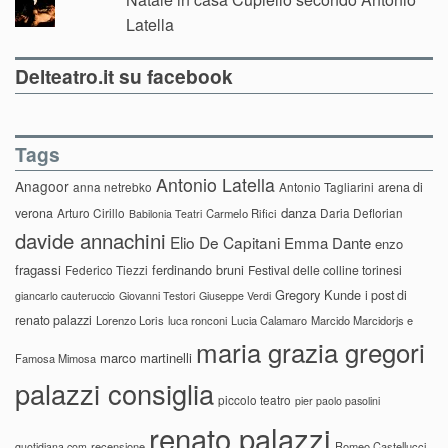
Latella
Delteatro.it su facebook
Tags
Antonio Latella
Anagoor
anna netrebko
Antonio Tagliarini
arena di
danza
verona
Arturo Cirillo
Daria Deflorian
Carmelo Rifici
Babilonia Teatri
davide annachini
Elio De Capitani
Emma Dante
enzo
fragassi
ferdinando bruni
Federico Tiezzi
Festival delle colline torinesi
Gregory Kunde
i post di
giancarlo cauteruccio
Giovanni Testori
Giuseppe Verdi
renato palazzi
Lorenzo Loris
luca ronconi
Lucia Calamaro
Marcido Marcidorjs e
maria grazia gregori
marco martinelli
Famosa Mimosa
palazzi consiglia
piccolo teatro
pier paolo pasolini
renato palazzi
recensione
Romeo Castellucci
quotidiana.com