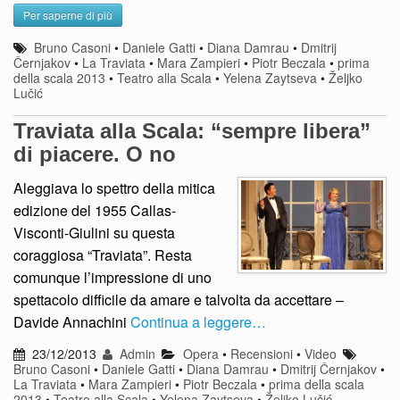
Per saperne di più
Bruno Casoni
•
Daniele Gatti
•
Diana Damrau
•
Dmitrij
Černjakov
•
La Traviata
•
Mara Zampieri
•
Piotr Beczala
•
prima
della scala 2013
•
Teatro alla Scala
•
Yelena Zaytseva
•
Željko
Lučić
Traviata alla Scala: “sempre libera”
di piacere. O no
Aleggiava lo spettro della mitica
edizione del 1955 Callas-
Visconti-Giulini su questa
coraggiosa “Traviata”. Resta
comunque l’impressione di uno
spettacolo difficile da amare e talvolta da accettare –
Davide Annachini
Continua a leggere…
23/12/2013
Admin
Opera
•
Recensioni
•
Video
Bruno Casoni
•
Daniele Gatti
•
Diana Damrau
•
Dmitrij Černjakov
•
La Traviata
•
Mara Zampieri
•
Piotr Beczala
•
prima della scala
2013
•
Teatro alla Scala
•
Yelena Zaytseva
•
Željko Lučić