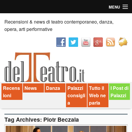
MENU
Home
Recensioni & news di teatro contemporaneo, danza,
opera, arti performative
Recensioni
Anticipazioni
News
Palazzi consiglia
Recens
News
Danza
Palazzi
Tutto il
I Post di
Video
ioni
consigli
Web ne
Palazzi
Chi siamo
a
parla
Contatti
Tag Archives:
Piotr Beczala
dT in English