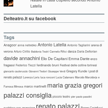
Latella
Delteatro.it su facebook
Tags
Antonio Latella
Anagoor
anna netrebko
Antonio Tagliarini
arena di
danza
verona
Arturo Cirillo
Daria Deflorian
Carmelo Rifici
Babilonia Teatri
davide annachini
Elio De Capitani
Emma Dante
enzo
fragassi
ferdinando bruni
Federico Tiezzi
Festival delle colline torinesi
Gregory Kunde
i post di
giancarlo cauteruccio
Giovanni Testori
Giuseppe Verdi
renato palazzi
Lorenzo Loris
luca ronconi
Lucia Calamaro
Marcido Marcidorjs e
maria grazia gregori
marco martinelli
Famosa Mimosa
palazzi consiglia
piccolo teatro
pier paolo pasolini
renato palazzi
recensione
Romeo Castellucci
quotidiana.com