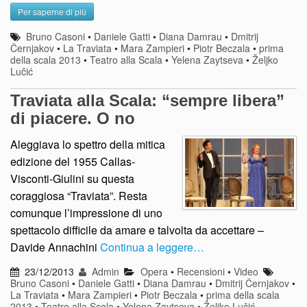
Per saperne di più
Bruno Casoni
•
Daniele Gatti
•
Diana Damrau
•
Dmitrij
Černjakov
•
La Traviata
•
Mara Zampieri
•
Piotr Beczala
•
prima
della scala 2013
•
Teatro alla Scala
•
Yelena Zaytseva
•
Željko
Lučić
Traviata alla Scala: “sempre libera”
di piacere. O no
Aleggiava lo spettro della mitica
edizione del 1955 Callas-
Visconti-Giulini su questa
coraggiosa “Traviata”. Resta
comunque l’impressione di uno
spettacolo difficile da amare e talvolta da accettare –
Davide Annachini
Continua a leggere…
23/12/2013
Admin
Opera
•
Recensioni
•
Video
Bruno Casoni
•
Daniele Gatti
•
Diana Damrau
•
Dmitrij Černjakov
•
La Traviata
•
Mara Zampieri
•
Piotr Beczala
•
prima della scala
2013
•
Teatro alla Scala
•
Yelena Zaytseva
•
Željko Lučić