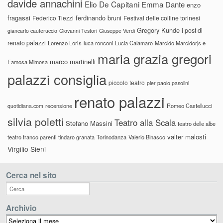
davide annachini
Elio De Capitani
Emma Dante
enzo
fragassi
ferdinando bruni
Federico Tiezzi
Festival delle colline torinesi
Gregory Kunde
i post di
giancarlo cauteruccio
Giovanni Testori
Giuseppe Verdi
renato palazzi
Lorenzo Loris
luca ronconi
Lucia Calamaro
Marcido Marcidorjs e
maria grazia gregori
marco martinelli
Famosa Mimosa
palazzi consiglia
piccolo teatro
pier paolo pasolini
renato palazzi
recensione
Romeo Castellucci
quotidiana.com
silvia poletti
Teatro alla Scala
Stefano Massini
teatro delle albe
valter malosti
teatro franco parenti
tindaro granata
Torinodanza
Valerio Binasco
Virgilio Sieni
Cerca nel sito
Archivio
Archivio