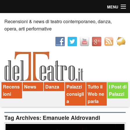
MENU
Home
Recensioni & news di teatro contemporaneo, danza,
opera, arti performative
Recensioni
Anticipazioni
News
Palazzi consiglia
Recens
News
Danza
Palazzi
Tutto il
I Post di
Video
ioni
consigli
Web ne
Palazzi
Chi siamo
a
parla
Contatti
Tag Archives:
Emanuele Aldrovandi
dT in English