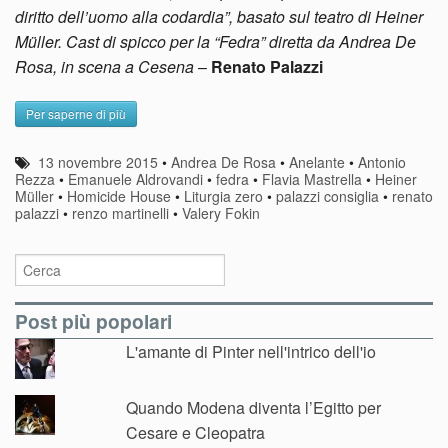
diritto dell’uomo alla codardia”, basato sul teatro di Heiner
Müller. Cast di spicco per la “Fedra” diretta da Andrea De
Rosa, in scena a Cesena
–
Renato Palazzi
Per saperne di più
13 novembre 2015
•
Andrea De Rosa
•
Anelante
•
Antonio
Rezza
•
Emanuele Aldrovandi
•
fedra
•
Flavia Mastrella
•
Heiner
Müller
•
Homicide House
•
Liturgia zero
•
palazzi consiglia
•
renato
palazzi
•
renzo martinelli
•
Valery Fokin
Post più popolari
L'amante di Pinter nell'intrico dell'io
Quando Modena diventa l’Egitto per
Cesare e Cleopatra