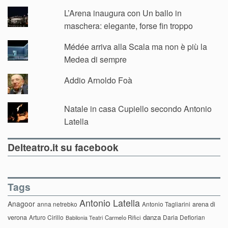
L’Arena inaugura con Un ballo in
maschera: elegante, forse fin troppo
Médée arriva alla Scala ma non è più la
Medea di sempre
Addio Arnoldo Foà
Natale in casa Cupiello secondo Antonio
Latella
Delteatro.it su facebook
Tags
Antonio Latella
Anagoor
anna netrebko
Antonio Tagliarini
arena di
danza
verona
Arturo Cirillo
Daria Deflorian
Carmelo Rifici
Babilonia Teatri