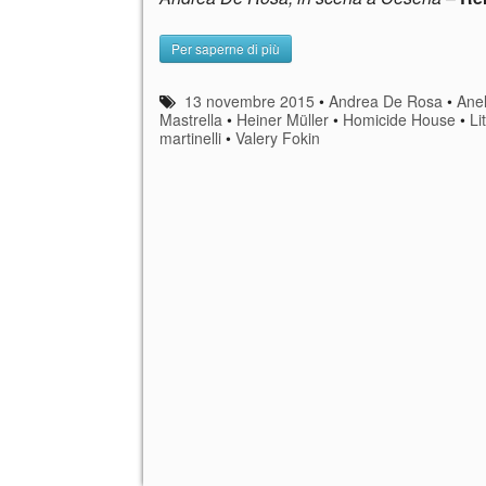
Per saperne di più
13 novembre 2015
•
Andrea De Rosa
•
Ane
Mastrella
•
Heiner Müller
•
Homicide House
•
Li
martinelli
•
Valery Fokin