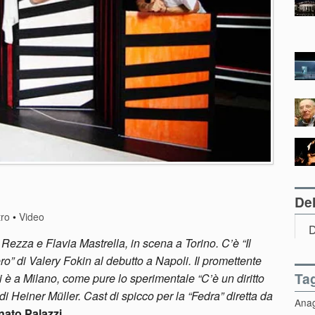
Del
tro
•
Video
D
 Rezza e Flavia Mastrella, in scena a Torino. C’è “Il
ero” di Valery Fokin al debutto a Napoli. Il promettente
Ta
 a Milano, come pure lo sperimentale “C’è un diritto
di Heiner Müller. Cast di spicco per la “Fedra” diretta da
Ana
ato Palazzi