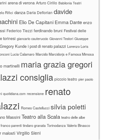
arini
arena di verona
Arturo Cirillo
Babilonia Teatri
davide
danza
Daria Deflorian
lo Rifici
achini
Elio De Capitani
Emma Dante
enzo
ssi
ferdinando bruni
Federico Tiezzi
Festival delle
ne torinesi
giancarlo cauteruccio
Giovanni Testori
Giuseppe
Gregory Kunde
i post di renato palazzi
Lorenzo Loris
ronconi
Lucia Calamaro
Marcido Marcidorjs e Famosa Mimosa
maria grazia gregori
 martinelli
lazzi consiglia
piccolo teatro
pier paolo
renato
recensione
ni
quotidiana.com
lazzi
silvia poletti
Romeo Castellucci
Teatro alla Scala
ano Massini
teatro delle albe
 franco parenti
tindaro granata
Torinodanza
Valerio Binasco
Virgilio Sieni
r malosti