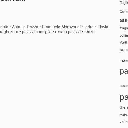
Tagli
Carme
ann
lante
•
Antonio Rezza
•
Emanuele Aldrovandi
•
fedra
•
Flavia
fraga
turgia zero
•
palazzi consiglia
•
renato palazzi
•
renzo
colli
Verdi
luca 
marco
pa
pasoli
pa
Stef
teatro
valte