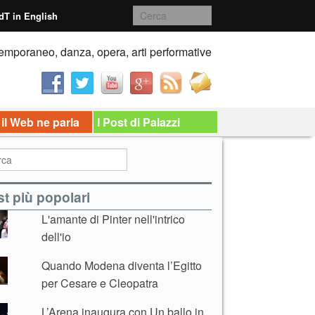
dT in English
emporaneo, danza, opera, arti performative
 il Web ne parla
I Post di Palazzi
t più popolari
L'amante di Pinter nell'intrico
dell'io
Quando Modena diventa l’Egitto
per Cesare e Cleopatra
L’Arena inaugura con Un ballo in