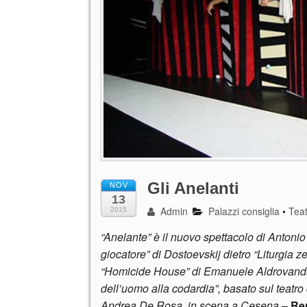
Gli Anelanti
NOV
13
Admin
Palazzi consiglia
•
Tea
2015
“Anelante” è il nuovo spettacolo di Antonio
giocatore” di Dostoevskij dietro “Liturgia z
“Homicide House” di Emanuele Aldrovandi è
dell’uomo alla codardia”, basato sul teatro 
Andrea De Rosa, in scena a Cesena
–
Ren