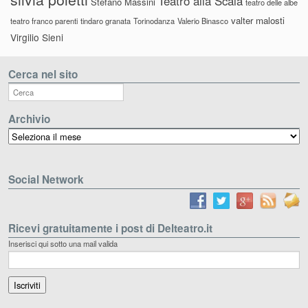
Teatro alla Scala
Stefano Massini
teatro delle albe
valter malosti
teatro franco parenti
tindaro granata
Torinodanza
Valerio Binasco
Virgilio Sieni
Cerca nel sito
Archivio
Archivio
Social Network
Ricevi gratuitamente i post di Delteatro.it
Inserisci qui sotto una mail valida