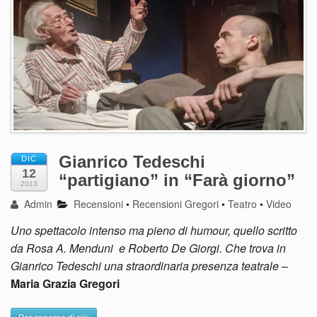
Gianrico Tedeschi
DIC
12
“partigiano” in “Farà giorno”
2013
Admin
Recensioni
•
Recensioni Gregori
•
Teatro
•
Video
Uno spettacolo intenso ma pieno di humour, quello scritto
da Rosa A. Menduni e Roberto De Giorgi. Che trova in
Gianrico Tedeschi una straordinaria presenza teatrale
–
Maria Grazia Gregori
Per saperne di più