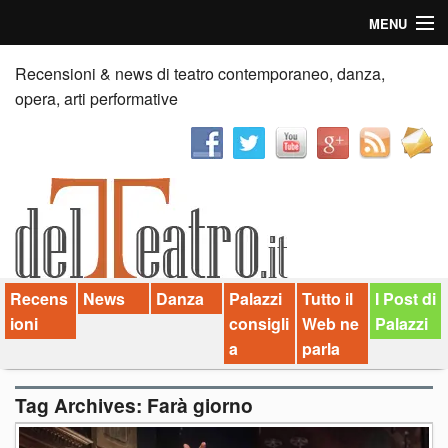
MENU
Home
Recensioni & news di teatro contemporaneo, danza,
opera, arti performative
Recensioni
Anticipazioni
News
Palazzi consiglia
Recens
News
Danza
Palazzi
Tutto il
I Post di
Video
ioni
consigli
Web ne
Palazzi
Chi siamo
a
parla
Contatti
Tag Archives:
Farà giorno
dT in English