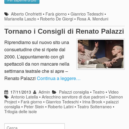
Alberto Onofrietti
•
Farà giorno
•
Gianrico Tedeschi
•
Marianella Laszlo
•
Roberto De Giorgi
•
Rosa A. Menduni
Tornano i Consigli di Renato Palazzi
Riprendiamo sul nuovo sito una
consuetudine che si ripete dal
2000. L’appuntamento con gli
spettacoli da non mancare nella
settimana teatrale che si apre –
Renato Palazzi
Continua a leggere…
17/11/2013
Admin
Palazzi consiglia
•
Teatro
•
Video
Antonio Latella
•
Arlecchino servitore di due padroni
•
Daimon
Project
•
Farà giorno
•
Gianrico Tedeschi
•
Irina Brook
•
palazzi
consiglia
•
Peter Stein
•
Roberto Latini
•
Teatro Sotterraneo
•
Trilogia delle isole