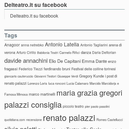
Delteatro.it su facebook
Delteatro.it su facebook
Tags
Antonio Latella
Anagoor
anna netrebko
Antonio Tagliarini
arena di
danza
verona
Arturo Cirillo
Daria Deflorian
Carmelo Rifici
Babilonia Teatri
davide annachini
Elio De Capitani
Emma Dante
enzo
fragassi
ferdinando bruni
Federico Tiezzi
Festival delle colline torinesi
Gregory Kunde
i post di
giancarlo cauteruccio
Giovanni Testori
Giuseppe Verdi
renato palazzi
Lorenzo Loris
luca ronconi
Lucia Calamaro
Marcido Marcidorjs e
maria grazia gregori
marco martinelli
Famosa Mimosa
palazzi consiglia
piccolo teatro
pier paolo pasolini
renato palazzi
recensione
Romeo Castellucci
quotidiana.com
silvia poletti