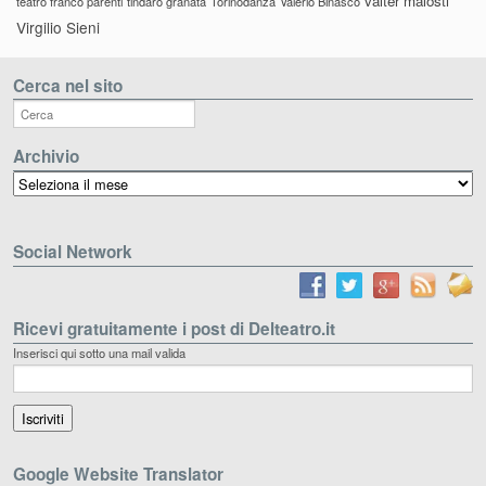
valter malosti
teatro franco parenti
tindaro granata
Torinodanza
Valerio Binasco
Virgilio Sieni
Cerca nel sito
Archivio
Archivio
Social Network
Ricevi gratuitamente i post di Delteatro.it
Inserisci qui sotto una mail valida
Google Website Translator