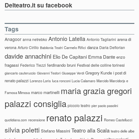
Delteatro.it su facebook
Tags
Antonio Latella
Anagoor
anna netrebko
Antonio Tagliarini
arena di
danza
verona
Arturo Cirillo
Daria Deflorian
Carmelo Rifici
Babilonia Teatri
davide annachini
Elio De Capitani
Emma Dante
enzo
fragassi
ferdinando bruni
Federico Tiezzi
Festival delle colline torinesi
Gregory Kunde
i post di
giancarlo cauteruccio
Giovanni Testori
Giuseppe Verdi
renato palazzi
Lorenzo Loris
luca ronconi
Lucia Calamaro
Marcido Marcidorjs e
maria grazia gregori
marco martinelli
Famosa Mimosa
palazzi consiglia
piccolo teatro
pier paolo pasolini
renato palazzi
recensione
Romeo Castellucci
quotidiana.com
silvia poletti
Teatro alla Scala
Stefano Massini
teatro delle albe