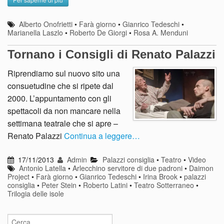
Alberto Onofrietti
•
Farà giorno
•
Gianrico Tedeschi
•
Marianella Laszlo
•
Roberto De Giorgi
•
Rosa A. Menduni
Tornano i Consigli di Renato Palazzi
Riprendiamo sul nuovo sito una
consuetudine che si ripete dal
2000. L’appuntamento con gli
spettacoli da non mancare nella
settimana teatrale che si apre –
Renato Palazzi
Continua a leggere…
17/11/2013
Admin
Palazzi consiglia
•
Teatro
•
Video
Antonio Latella
•
Arlecchino servitore di due padroni
•
Daimon
Project
•
Farà giorno
•
Gianrico Tedeschi
•
Irina Brook
•
palazzi
consiglia
•
Peter Stein
•
Roberto Latini
•
Teatro Sotterraneo
•
Trilogia delle isole