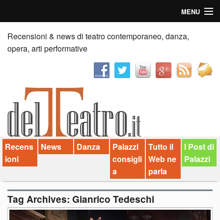
MENU
Home
Recensioni & news di teatro contemporaneo, danza,
opera, arti performative
Recensioni
Anticipazioni
News
Palazzi consiglia
Recens
News
Danza
Palazzi
Tutto il
I Post di
Video
ioni
consigli
Web ne
Palazzi
Chi siamo
a
parla
Contatti
Tag Archives:
Gianrico Tedeschi
dT in English