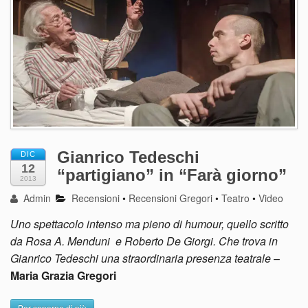
Gianrico Tedeschi
DIC
12
“partigiano” in “Farà giorno”
2013
Admin
Recensioni
•
Recensioni Gregori
•
Teatro
•
Video
Uno spettacolo intenso ma pieno di humour, quello scritto
da Rosa A. Menduni e Roberto De Giorgi. Che trova in
Gianrico Tedeschi una straordinaria presenza teatrale
–
Maria Grazia Gregori
Per saperne di più