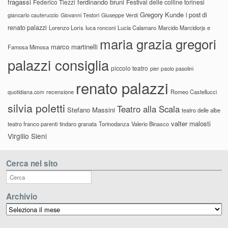
fragassi
ferdinando bruni
Federico Tiezzi
Festival delle colline torinesi
Gregory Kunde
i post di
giancarlo cauteruccio
Giovanni Testori
Giuseppe Verdi
renato palazzi
Lorenzo Loris
luca ronconi
Lucia Calamaro
Marcido Marcidorjs e
maria grazia gregori
marco martinelli
Famosa Mimosa
palazzi consiglia
piccolo teatro
pier paolo pasolini
renato palazzi
recensione
Romeo Castellucci
quotidiana.com
silvia poletti
Teatro alla Scala
Stefano Massini
teatro delle albe
valter malosti
teatro franco parenti
tindaro granata
Torinodanza
Valerio Binasco
Virgilio Sieni
Cerca nel sito
Archivio
Archivio