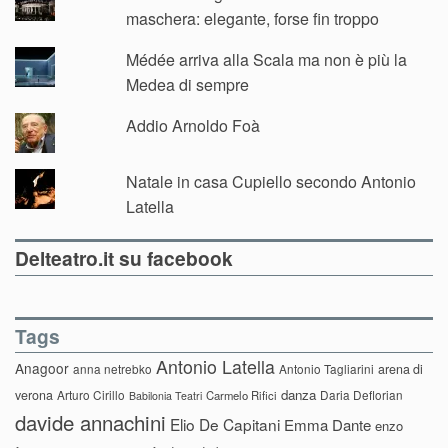
maschera: elegante, forse fin troppo
Médée arriva alla Scala ma non è più la
Medea di sempre
Addio Arnoldo Foà
Natale in casa Cupiello secondo Antonio
Latella
Delteatro.it su facebook
Tags
Antonio Latella
Anagoor
anna netrebko
Antonio Tagliarini
arena di
danza
verona
Arturo Cirillo
Daria Deflorian
Carmelo Rifici
Babilonia Teatri
davide annachini
Elio De Capitani
Emma Dante
enzo