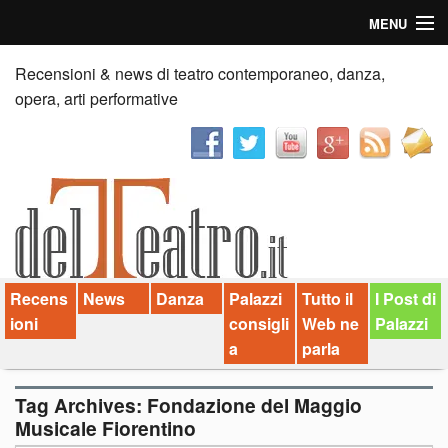
MENU
Home
Recensioni & news di teatro contemporaneo, danza,
opera, arti performative
Recensioni
Anticipazioni
News
Palazzi consiglia
Recens
News
Danza
Palazzi
Tutto il
I Post di
Video
ioni
consigli
Web ne
Palazzi
Chi siamo
a
parla
Contatti
Tag Archives:
Fondazione del Maggio
Musicale Fiorentino
dT in English