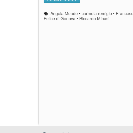
Angela Meade
•
carmela remigio
•
Frances
Felice di Genova
•
Riccardo Minasi