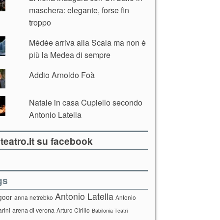
maschera: elegante, forse fin
troppo
Médée arriva alla Scala ma non è
più la Medea di sempre
Addio Arnoldo Foà
Natale in casa Cupiello secondo
Antonio Latella
teatro.it su facebook
gs
Antonio Latella
goor
anna netrebko
Antonio
arini
arena di verona
Arturo Cirillo
Babilonia Teatri