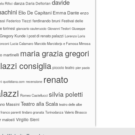
davide
danza
Daria Deflorian
lo Rifici
achini
Elio De Capitani
Emma Dante
enzo
ssi
ferdinando bruni
Federico Tiezzi
Festival delle
ne torinesi
giancarlo cauteruccio
Giovanni Testori
Giuseppe
Gregory Kunde
i post di renato palazzi
Lorenzo Loris
ronconi
Lucia Calamaro
Marcido Marcidorjs e Famosa Mimosa
maria grazia gregori
 martinelli
lazzi consiglia
piccolo teatro
pier paolo
renato
recensione
ni
quotidiana.com
lazzi
silvia poletti
Romeo Castellucci
Teatro alla Scala
ano Massini
teatro delle albe
 franco parenti
tindaro granata
Torinodanza
Valerio Binasco
Virgilio Sieni
r malosti