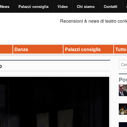
News
Palazzi consiglia
Video
Chi siamo
Contatti
Recensioni & news di teatro cont
Danza
Palazzi consiglia
Tutto
o
Pos