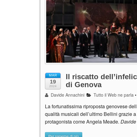
Il riscatto dell’infel
MAR
19
di Genova
2024
Davide Annachini
Tutto il Web ne parla
La fortunatissima riproposta genovese dell
qualità musicali dell’ultimo Bellini grazie
protagonista come Angela Meade.
Davide
Per saperne di più