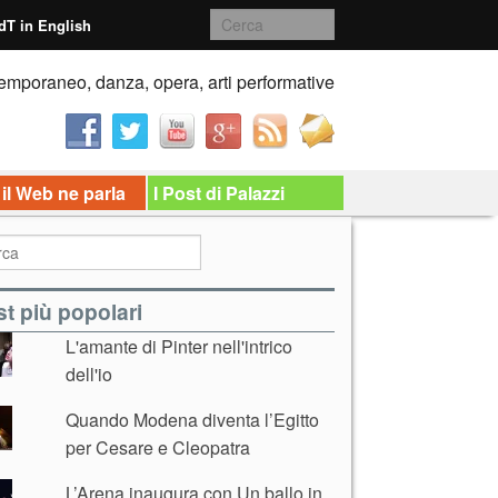
dT in English
emporaneo, danza, opera, arti performative
 il Web ne parla
I Post di Palazzi
t più popolari
L'amante di Pinter nell'intrico
dell'io
Quando Modena diventa l’Egitto
per Cesare e Cleopatra
L’Arena inaugura con Un ballo in