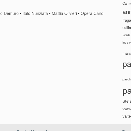
Carme
ann
co Demuro
•
Italo Nunziata
•
Mattia Olivieri
•
Opera Carlo
fraga
colli
Verdi
luca 
marco
pa
pasoli
pa
Stef
teatro
valte